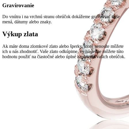
Gravírovanie
Do vnútra i na vrchnú stranu obrúčok dokážeme gravírovať vaše
mená, dátumy alebo znaky.
Výkup zlata
Ak máte doma zlomkové zlato alebo šperky, ktoré nenosíte môžete
ich u nás zhodnotiť. Vaše zlato odkúpime, vy následne môžete túto
hodnotu použiť na čiastočné alebo úplné zaplatenie vašich obrúčok.