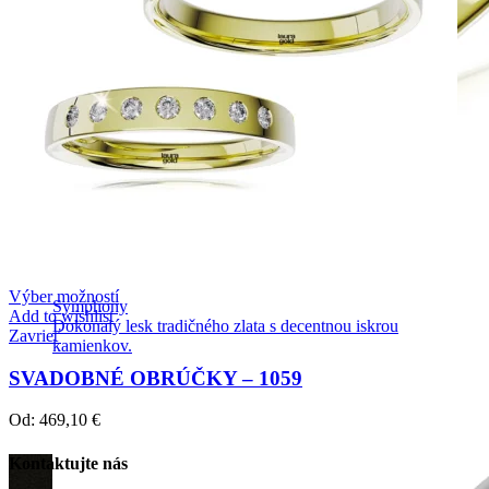
Výber možností
Symphony
Add to wishlist
Dokonalý lesk tradičného zlata s decentnou iskrou
Zavrieť
kamienkov.
SVADOBNÉ OBRÚČKY – 1059
Od:
469,10
€
Kontaktujte nás