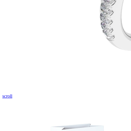
scroll
Halo design
Zásnubné prstne z kolekcie Halo Design.