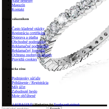
Naše benefity
Magazín
Kontakt
Pomoc zákazníkom
Často kladené otázky
Registrácia certifikátu
Doprava a platba
Obchodné podmienky
Reklamačné podmienky
Reklamačný formulár
Ochrana osobných údajov
Pravidlá cookies
Zákaznícka zóna
Podmienky súťaže
Prihlásenie / Registrácia
Môj účet
Zabudnuté heslo
Moje obľúbené
© 2019
LAURA GOLD
| Marketing Art
Tvorba web stránok
Search