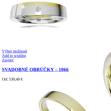
Zásnubné prstne z kolekcie Twin Rings.
Svadobné obrúčky
Výber možností
Add to wishlist
Zavrieť
SVADOBNÉ OBRÚČKY – 1066
Od:
530,40
€