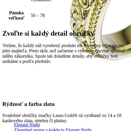
Pánska
50 – 78
veľkosť
Zvoľte si každý detail obrúčky
Veríme, že každý náš vyrobený produkt má špeciálny význam pre
jeho majiteľa. Preto skôr, než začneme s výrobou, chceme spoznať
nášho zákazníka. Spolu tak doladíme detaily, aby obrúčky boli
unikátne a podľa predstáv.
Rýdzosť a farba zlata
Svadobné obrúčky značky Laura Gold® sú vyrábané zo 14 a 18
karátového zlata, striebra či platiny.
Elegant Night
Zásnubné prstne z kolekcie Elegant Night.