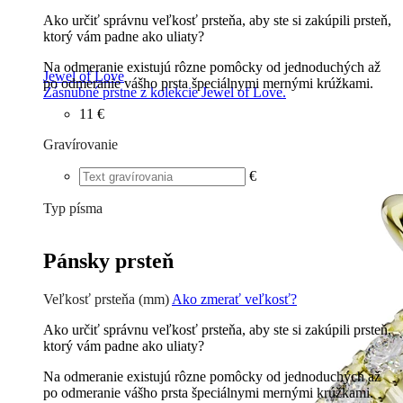
Ako určiť správnu veľkosť prsteňa, aby ste si zakúpili prsteň,
ktorý vám padne ako uliaty?
Na odmeranie existujú rôzne pomôcky od jednoduchých až
Jewel of Love
po odmeranie vášho prsta špeciálnymi mernými krúžkami.
Zásnubné prstne z kolekcie Jewel of Love.
11 €
Gravírovanie
€
Typ písma
Tlačené
€
Písané
€
Pánsky prsteň
Veľkosť prsteňa (mm)
Ako zmerať veľkosť?
Ako určiť správnu veľkosť prsteňa, aby ste si zakúpili prsteň,
ktorý vám padne ako uliaty?
Na odmeranie existujú rôzne pomôcky od jednoduchých až
po odmeranie vášho prsta špeciálnymi mernými krúžkami.