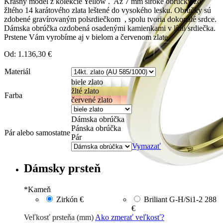
Krásny model z kolekcie Yellow . Až 7 mm široké obrúčky zo
žltého 14 karátového zlata leštené do vysokého lesku. Obrúčky sú
zdobené gravírovaným polsrdiečkom , spolu tvoria dokonalé srdce.
Dámska obrúčka ozdobená osadenými kamienkami v línii srdiečka.
Prstene Vám vyrobíme aj v bielom a červenom zlate.
Od:
1.136,30
€
Materiál
biele zlato
žlté zlato
Farba
červené zlato
Dámska obrúčka
Pánska obrúčka
Pár alebo samostatne
Pár
Vymazať
Dámsky prsteň
*
Kameň
Zirkón
€
Briliant G-H/Si1-2
288
€
Veľkosť prsteňa (mm)
Ako zmerať veľkosť?