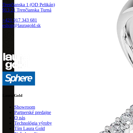
Trenčianska 1 (OD Pelikán)
913 21 Trenčianska Turná
+421 917 343 681
eshop@lauragold.sk
Laura Gold
Showroom
Partnerské predajne
O nás
Technológia výroby
Tím Laura Gold