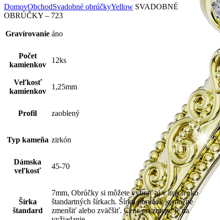
Domov
Obchod
Svadobné obrúčky
Yellow
SVADOBNÉ
OBRÚČKY – 723
Gravírovanie
áno
Počet
12ks
kamienkov
Veľkosť
1,25mm
kamienkov
Profil
zaoblený
Typ kameňa
zirkón
Dámska
45-70
veľkosť
7mm, Obrúčky si môžete vybrať aj v iných ako
Šírka
štandartných šírkach. Šírku obrúčok je možné
štandard
zmenšiť alebo zväčšiť. Cena pri zmene je na
vyžiadanie.