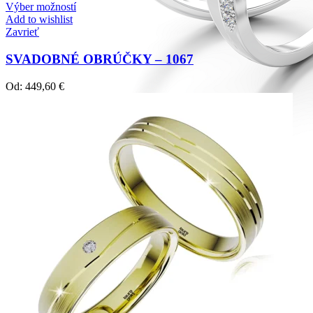
Výber možností
Add to wishlist
Zavrieť
SVADOBNÉ OBRÚČKY – 1067
Od:
449,60
€
Diamond Line
Zásnubné prstne z kolekcie Diamonds line.