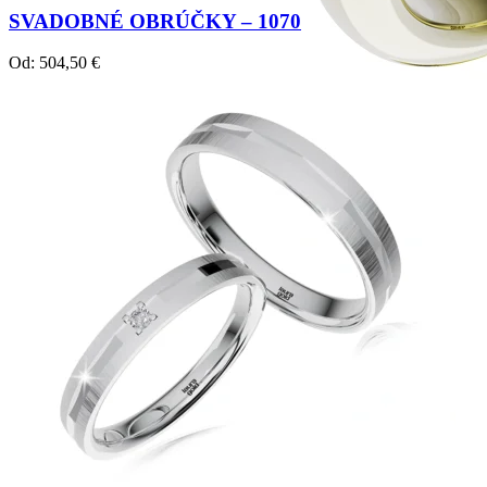
SVADOBNÉ OBRÚČKY – 1070
Od:
504,50
€
Crown Beauty
Zásnubné prstne z kolekcie Crown Beauty.