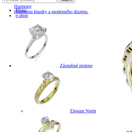
Harmony
Menu
Harmónia klasiky a moderného dizajnu.
e-shop
Zásnubné prstene
Elegant Night