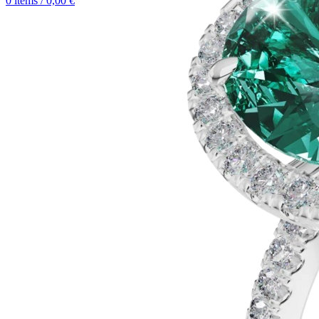
0
items
/
0,00
€