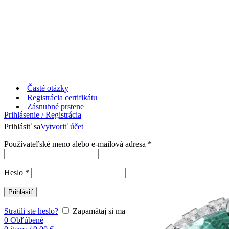
Časté otázky
Registrácia certifikátu
Zásnubné prstene
Prihlásenie / Registrácia
Prihlásiť sa
Vytvoriť účet
Používateľské meno alebo e-mailová adresa
*
Heslo
*
Prihlásiť
Stratili ste heslo?
Zapamätaj si ma
0
Obľúbené