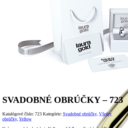
SVADOBNÉ OBRÚČKY – 723
Katalógové číslo:
723
Kategórie:
Svadobné obrúčky
,
Všetky
obrúčky
,
Yellow