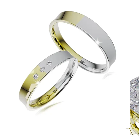
Simple Collection
Zásnubné prstne z kolekcie Simple.