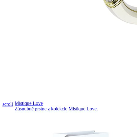
Pozrieť video
Mistique Love
scroll
Zásnubné prstne z kolekcie Mistique Love.