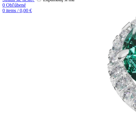
0
Obľúbené
0
items
/
0,00
€