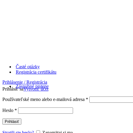
Časté otázky
Registrácia certifikátu
Prihlásenie / Registrácia
Zásnubné prstene
Prihlásiť sa
Vytvoriť účet
Používateľské meno alebo e-mailová adresa
*
Heslo
*
Prihlásiť
Stratili ste heslo?
Zapamätaj si ma