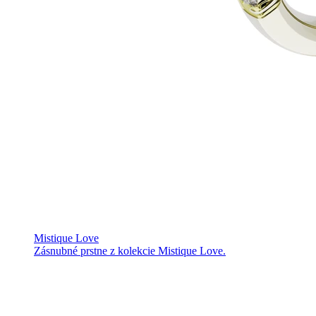
Mistique Love
Zásnubné prstne z kolekcie Mistique Love.