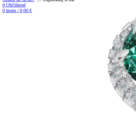
0
Obľúbené
0
items
/
0,00
€