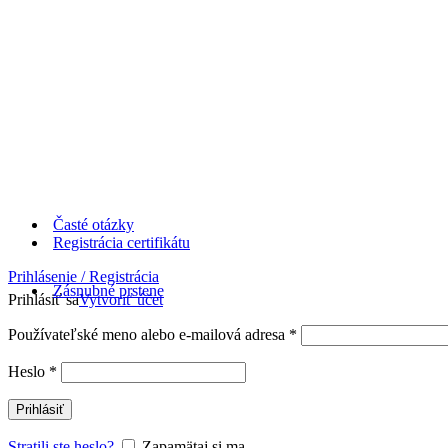
Časté otázky
Registrácia certifikátu
Prihlásenie / Registrácia
Zásnubné prstene
Prihlásiť sa
Vytvoriť účet
Používateľské meno alebo e-mailová adresa
*
Heslo
*
Prihlásiť
Stratili ste heslo?
Zapamätaj si ma