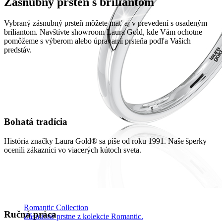
Zásnubný prsteň s briliantom
Vybraný zásnubný prsteň môžete mať aj v prevedení s osadeným
briliantom. Navštívte showroom Laura Gold, kde Vám ochotne
pomôžeme s výberom alebo úpravami prsteňa podľa Vašich
predstáv.
Bohatá tradícia
História značky Laura Gold® sa píše od roku 1991. Naše šperky
ocenili zákazníci vo viacerých kútoch sveta.
Romantic Collection
Ručná práca
Zásnubné prstne z kolekcie Romantic.