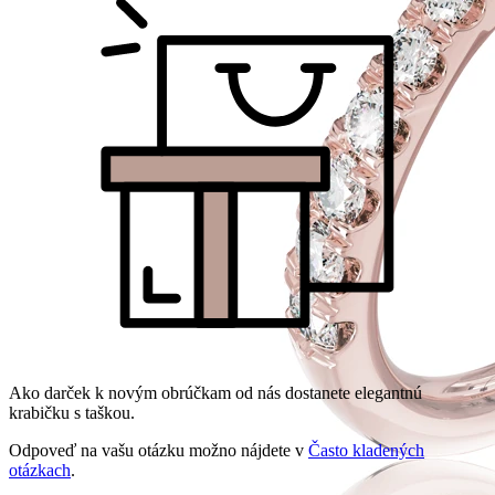
Ako darček k novým obrúčkam od nás dostanete elegantnú
krabičku s taškou.
Odpoveď na vašu otázku možno nájdete v
Často kladených
otázkach
.