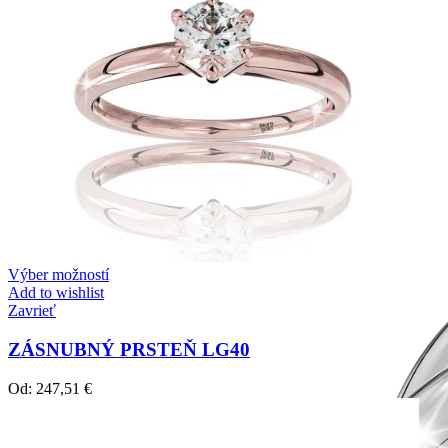
Výber možností
Add to wishlist
Zavrieť
ZÁSNUBNÝ PRSTEŇ LG40
Od:
247,51
€