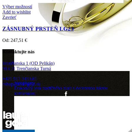
Výber možností
Add to wishlist
Zavrieť
ZÁSNUBNÝ PRSTEŇ LG23
Od:
247,51
€
Kontaktujte nás
Trenčianska 1 (OD Pelikán)
913 21 Trenčianska Turná
+421 917 343 681
Symphony
eshop@lauragold.sk
Dokonalý lesk tradičného zlata s decentnou iskrou
kamienkov.