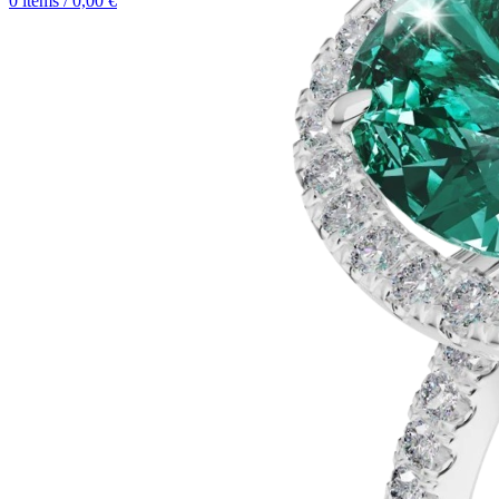
0
items
/
0,00
€