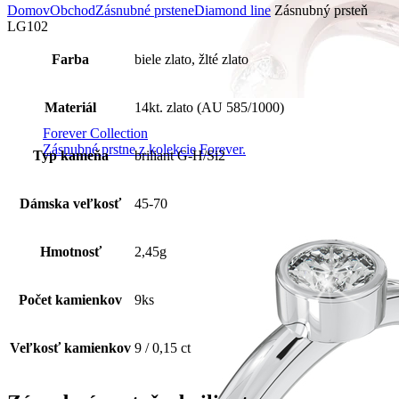
Domov
Obchod
Zásnubné prstene
Diamond line
Zásnubný prsteň
LG102
Farba
biele zlato, žlté zlato
Materiál
14kt. zlato (AU 585/1000)
Forever Collection
Zásnubné prstne z kolekcie Forever.
Typ kameňa
briliant G-H/Si2
Dámska veľkosť
45-70
Hmotnosť
2,45g
Počet kamienkov
9ks
Veľkosť kamienkov
9 / 0,15 ct