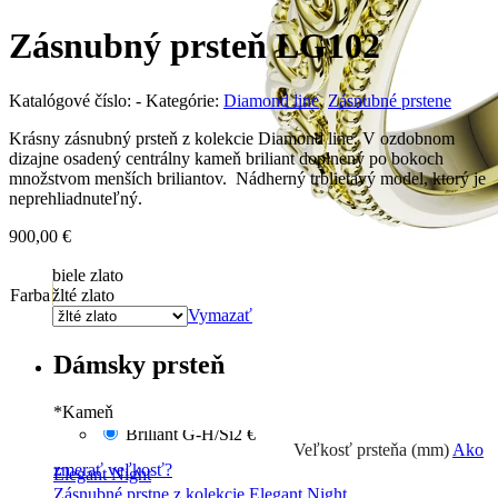
Zásnubný prsteň LG102
Katalógové číslo:
-
Kategórie:
Diamond line
,
Zásnubné prstene
Krásny zásnubný prsteň z kolekcie Diamond line. V ozdobnom
dizajne osadený centrálny kameň briliant doplnený po bokoch
množstvom menších briliantov. Nádherný trblietavý model, ktorý je
neprehliadnuteľný.
900,00
€
biele zlato
Farba
žlté zlato
Vymazať
Dámsky prsteň
*
Kameň
Briliant G-H/Si2
€
Veľkosť prsteňa (mm)
Ako
zmerať veľkosť?
Elegant Night
Zásnubné prstne z kolekcie Elegant Night.