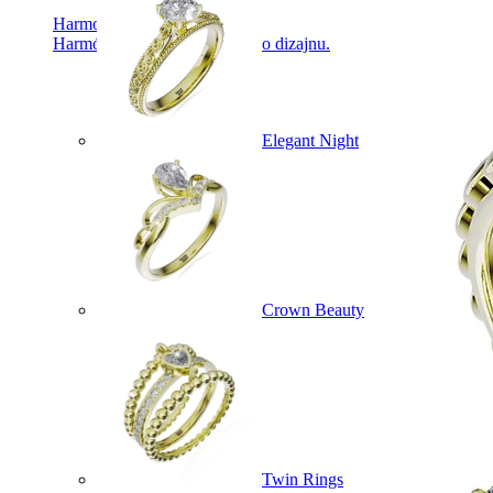
Harmony
Harmónia klasiky a moderného dizajnu.
Elegant Night
Crown Beauty
Twin Rings