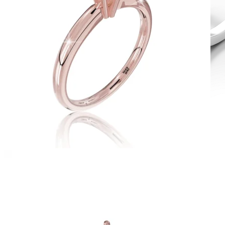
Diamond Line
Zásnubné prstne z kolekcie Diamonds line.