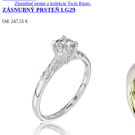
Zásnubné prstne z kolekcie Twin Rings.
ZÁSNUBNÝ PRSTEŇ LG29
Od:
247,51
€
Svadobné obrúčky