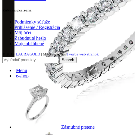
Zákaznícka zóna
Podmienky súťaže
Prihlásenie / Registrácia
Môj účet
Zabudnuté heslo
Moje obľúbené
© 2019
LAURA GOLD
| Marketing Art
Tvorba web stránok
Search
Menu
e-shop
Zásnubné prstene