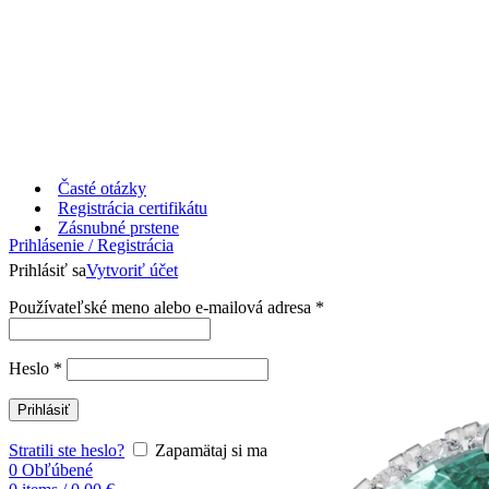
Časté otázky
Registrácia certifikátu
Zásnubné prstene
Prihlásenie / Registrácia
Prihlásiť sa
Vytvoriť účet
Používateľské meno alebo e-mailová adresa
*
Heslo
*
Prihlásiť
Stratili ste heslo?
Zapamätaj si ma
0
Obľúbené