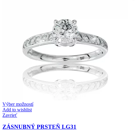
Twist Elegance
Zásnubné prstne z kolekcie Twist Elegance.
Výber možností
Add to wishlist
Zavrieť
ZÁSNUBNÝ PRSTEŇ LG31