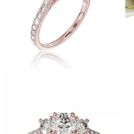
Crown Beauty
Zásnubné prstne z kolekcie Crown Beauty.