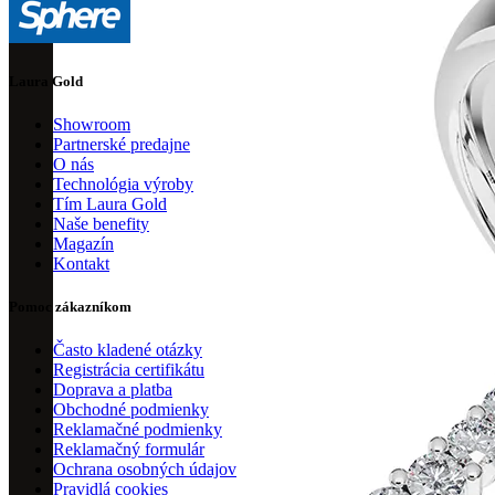
Laura Gold
Showroom
Partnerské predajne
O nás
Technológia výroby
Tím Laura Gold
Naše benefity
Magazín
Kontakt
Pomoc zákazníkom
Často kladené otázky
Registrácia certifikátu
Doprava a platba
Obchodné podmienky
Reklamačné podmienky
Reklamačný formulár
Ochrana osobných údajov
Pravidlá cookies