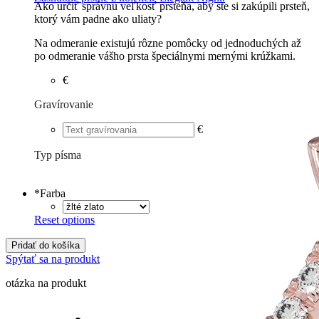
Ako určiť správnu veľkosť prsteňa, aby ste si zakúpili prsteň,
ktorý vám padne ako uliaty?
Na odmeranie existujú rôzne pomôcky od jednoduchých až
po odmeranie vášho prsta špeciálnymi mernými krúžkami.
€
Gravírovanie
€
Typ písma
Tlačené
€
Písané
€
*
Farba
Reset options
Pridať do košíka
Spýtať sa na produkt
otázka na produkt