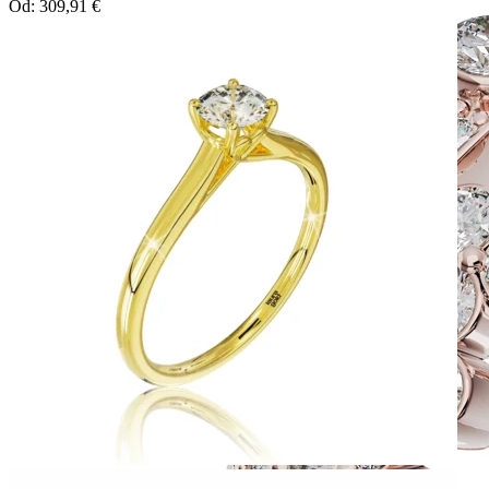
Od:
309,91
€