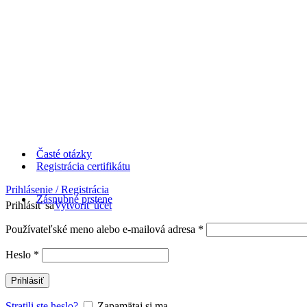
Časté otázky
Registrácia certifikátu
Prihlásenie / Registrácia
Zásnubné prstene
Prihlásiť sa
Vytvoriť účet
Používateľské meno alebo e-mailová adresa
*
Heslo
*
Prihlásiť
Stratili ste heslo?
Zapamätaj si ma