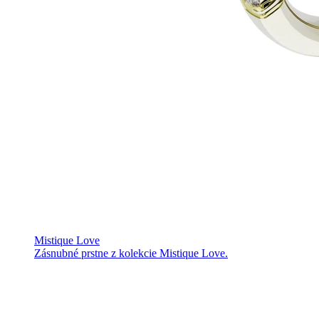
Mistique Love
Zásnubné prstne z kolekcie Mistique Love.