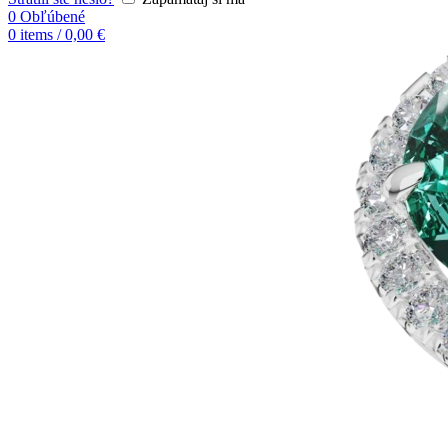
0
Obľúbené
0
items
/
0,00
€