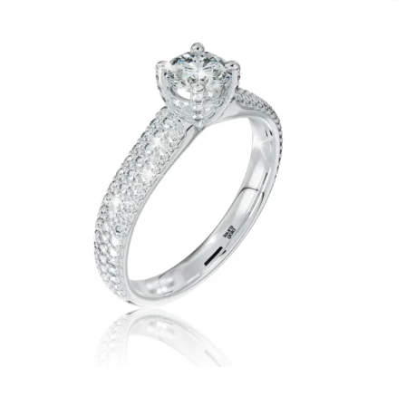
Twist Elegance
Zásnubné prstne z kolekcie Twist Elegance.