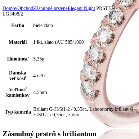
Domov
Obchod
Zásnubné prstene
Elegant Night
PRSTEŇ
LG3408/2
Farba
biele zlato
Materiál
14kt. zlato (AU 585/1000)
Hmotnosť
5,35g
Dámska
45-70
veľkosť
Veľkosť
4,5mm
kamienkov
Briliant G-H/Si1-2 / 0,35ct., Laboratórny briliant G-
Typ kameňa
H/Si1-2 / 0,35ct., zirkón
Zásnubný prsteň s briliantom