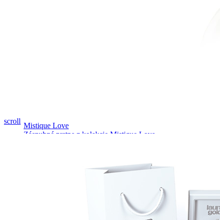
Pozrieť video
scroll
Mistique Love
Zásnubné prstne z kolekcie Mistique Love.