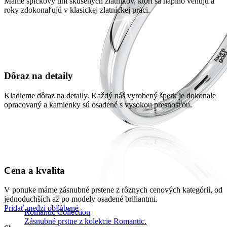
Máme špičkový tím skúsených zlatníkov, ktorí sa naplno venujú a
roky zdokonaľujú v klasickej zlatníckej práci.
Dôraz na detaily
Kladieme dôraz na detaily. Každý náš vyrobený šperk je dokonale
opracovaný a kamienky sú osadené s vysokou presnosťou.
Cena a kvalita
V ponuke máme zásnubné prstene z rôznych cenových kategórií, od
jednoduchších až po modely osadené briliantmi.
Pridať medzi obľúbené
Romantic Collection
Zásnubné prstne z kolekcie Romantic.