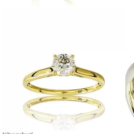
Zásnubné prstne z kolekcie Twin Rings.
Svadobné obrúčky