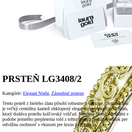
PRSTEŇ LG3408/2
Kategórie:
Elegant Night
,
Zásnubné prstene
Tento prsteň z bieleho zlata pôsobí robustne a výrazne. Dominantou
je veľký centrálny kameň obklopený elegantným pleteným vzorom,
ktorý dodáva prsteňu kráľovský vzhľad. Masívna obruč s detailmi v
podobe jemného prepletenia robí z tohto šperku unikátny kúsok pre
odvážnu osobnosť s vkusom pre luxus a eleganciu.