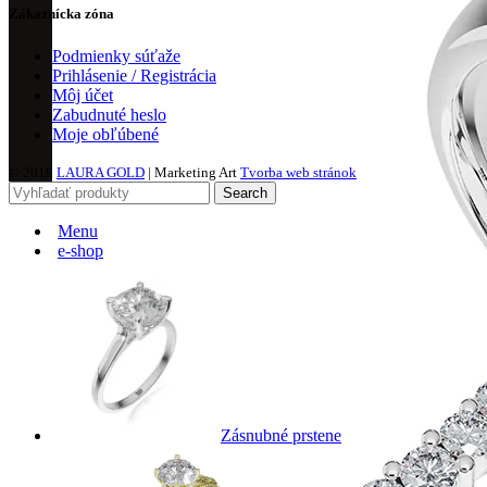
Zákaznícka zóna
Podmienky súťaže
Prihlásenie / Registrácia
Môj účet
Zabudnuté heslo
Moje obľúbené
© 2019
LAURA GOLD
| Marketing Art
Tvorba web stránok
Search
Menu
e-shop
Zásnubné prstene