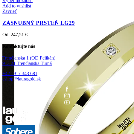
Výber možností
Add to wishlist
Zavrieť
ZÁSNUBNÝ PRSTEŇ LG29
Od:
247,51
€
Kontaktujte nás
Trenčianska 1 (OD Pelikán)
913 21 Trenčianska Turná
+421 917 343 681
eshop@lauragold.sk