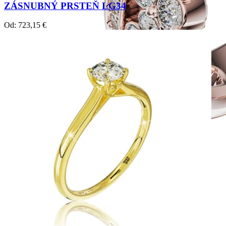
ZÁSNUBNÝ PRSTEŇ LG34
Od:
723,15
€
Twin Rings