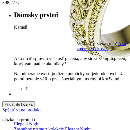
898,27
€
Dámsky prsteň
Kameň
Zirkón
€
Briliant G-H/Si1-2
1150 €
Veľkosť prsteňa (mm)
Ako
Laboratórny briliant G-
zmerať veľkosť?
H/Si1-2
300 €
Ako určiť správnu veľkosť prsteňa, aby ste si zakúpili prsteň,
ktorý vám padne ako uliaty?
Na odmeranie existujú rôzne pomôcky od jednoduchých až
po odmeranie vášho prsta špeciálnymi mernými krúžkami.
€
Pridať do košíka
Spýtať sa na produkt
otázka na produkt
Elegant Night
Zásnubné prstne z kolekcie Elegant Night.