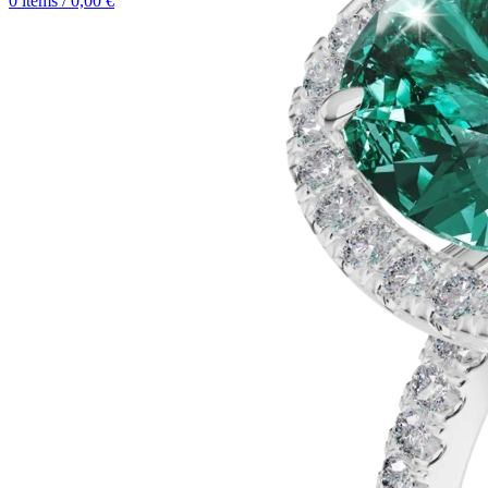
0
items
/
0,00
€