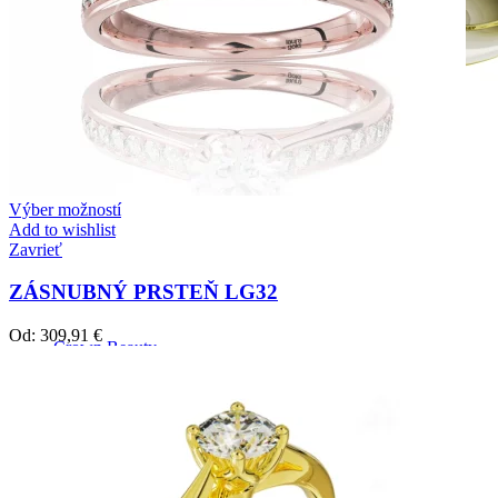
Výber možností
Add to wishlist
Zavrieť
ZÁSNUBNÝ PRSTEŇ LG32
Od:
309,91
€
Crown Beauty
Zásnubné prstne z kolekcie Crown Beauty.