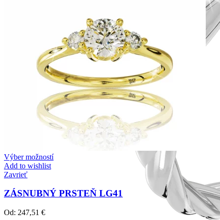
Výber možností
Add to wishlist
Zavrieť
ZÁSNUBNÝ PRSTEŇ LG41
Od:
247,51
€