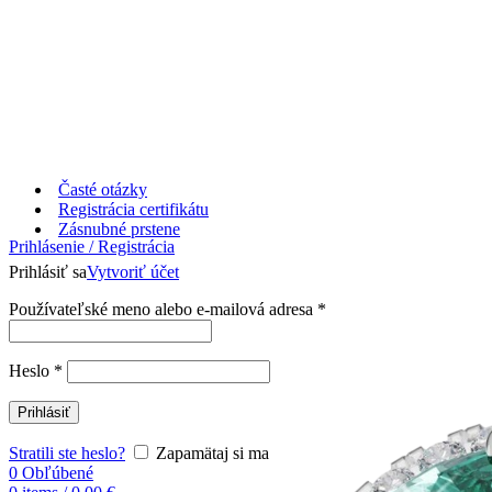
Časté otázky
Registrácia certifikátu
Zásnubné prstene
Prihlásenie / Registrácia
Prihlásiť sa
Vytvoriť účet
Používateľské meno alebo e-mailová adresa
*
Heslo
*
Prihlásiť
Stratili ste heslo?
Zapamätaj si ma
0
Obľúbené