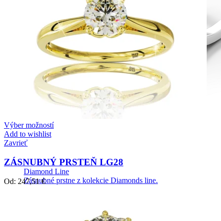
Výber možností
Add to wishlist
Zavrieť
ZÁSNUBNÝ PRSTEŇ LG28
Diamond Line
Zásnubné prstne z kolekcie Diamonds line.
Od:
247,51
€