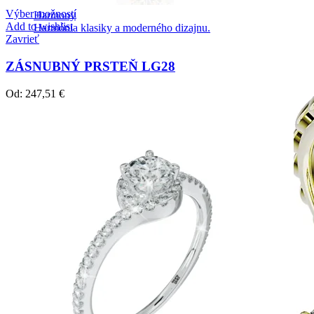
Výber možností
Harmony
Add to wishlist
Harmónia klasiky a moderného dizajnu.
Zavrieť
ZÁSNUBNÝ PRSTEŇ LG28
Od:
247,51
€