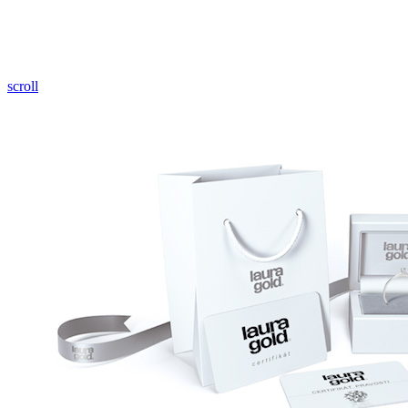
Pozrieť video
scroll