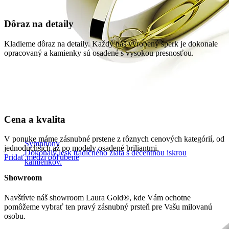
Dôraz na detaily
Kladieme dôraz na detaily. Každý náš vyrobený šperk je dokonale
opracovaný a kamienky sú osadené s vysokou presnosťou.
Cena a kvalita
V ponuke máme zásnubné prstene z rôznych cenových kategórií, od
Symphony
jednoduchších až po modely osadené briliantmi.
Dokonalý lesk tradičného zlata s decentnou iskrou
Pridať medzi obľúbené
kamienkov.
Showroom
Navštívte náš showroom Laura Gold®, kde Vám ochotne
pomôžeme vybrať ten pravý zásnubný prsteň pre Vašu milovanú
osobu.