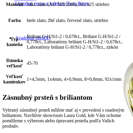
Zásnubné prstne z kolekcie Twin Rings.
Materiál
14kt. zlato (AU 585/1000), AG 925 striebro
Farba
biele zlato, žlté zlato, červené zlato, striebro
Briliant G-H/Si1-2 / 0,678ct., Briliant G-H/Si1-2 /
Svadobné obrúčky
Typ
0,778ct., Laboratórny briliant G-H/Si1-2 / 0,678ct.,
kameňa
Laboratórny briliant G-H/Si1-2 / 0,778ct., zirkón
Dámska
45-70
veľkosť
Veľkosť
1×4,5mm, 1x4mm, 4×0,9mm, 8×0,8mm, 92x1mm
kamienkov
Zásnubný prsteň s briliantom
Vybraný zásnubný prsteň môžete mať aj v prevedení s osadeným
briliantom. Navštívte showroom Laura Gold, kde Vám ochotne
pomôžeme s výberom alebo úpravami prsteňa podľa Vašich
predstáv.