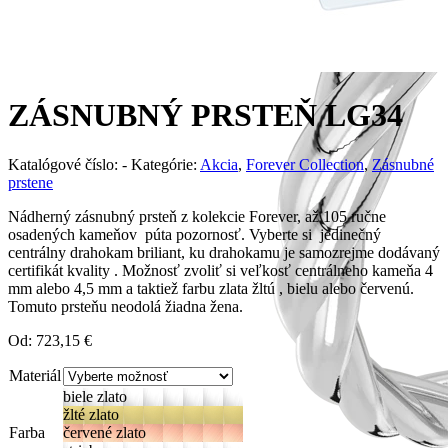
ZÁSNUBNÝ PRSTEŇ LG34
Katalógové číslo:
-
Kategórie:
Akcia
,
Forever Collection
,
Zásnubné
prstene
Nádherný zásnubný prsteň z kolekcie Forever, až 105 ručne
osadených kameňov púta pozornosť. Vyberte si jedinečný
centrálny drahokam briliant, ku drahokamu je samozrejme dodávaný
certifikát kvality . Možnosť zvoliť si veľkosť centrálneho kameňa 4
mm alebo 4,5 mm a taktiež farbu zlata žltú , bielu alebo červenú.
Tomuto prsteňu neodolá žiadna žena.
Od:
723,15
€
Materiál
biele zlato
žlté zlato
Farba
červené zlato