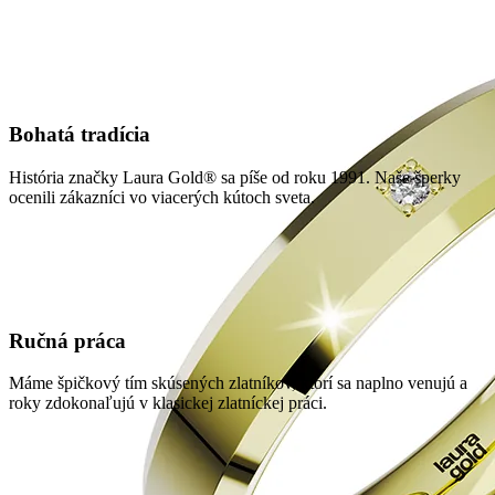
Bohatá tradícia
História značky Laura Gold® sa píše od roku 1991. Naše šperky
ocenili zákazníci vo viacerých kútoch sveta.
Ručná práca
Máme špičkový tím skúsených zlatníkov, ktorí sa naplno venujú a
roky zdokonaľujú v klasickej zlatníckej práci.