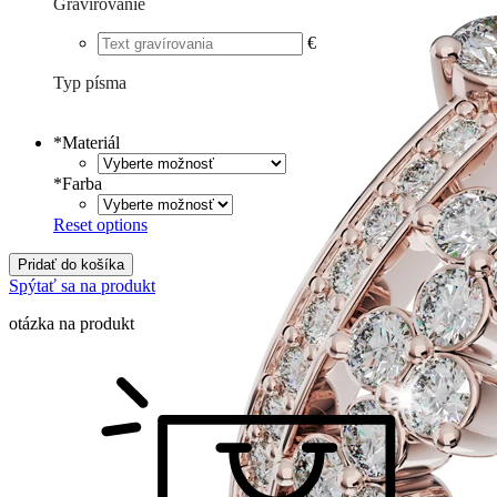
Gravírovanie
€
Typ písma
Tlačené
€
Písané
€
*
Materiál
*
Farba
Reset options
Pridať do košíka
Spýtať sa na produkt
otázka na produkt