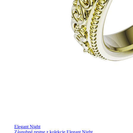
Elegant Night
Zásnubné prstne z kolekcie Elegant Night.