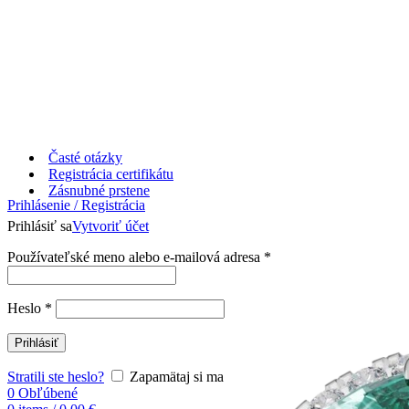
Časté otázky
Registrácia certifikátu
Zásnubné prstene
Prihlásenie / Registrácia
Prihlásiť sa
Vytvoriť účet
Používateľské meno alebo e-mailová adresa
*
Heslo
*
Prihlásiť
Stratili ste heslo?
Zapamätaj si ma
0
Obľúbené