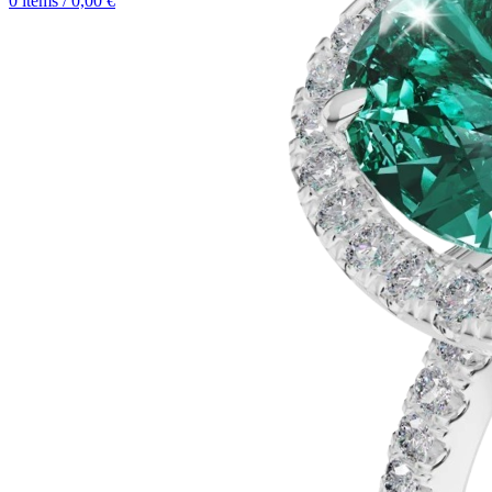
0
items
/
0,00
€