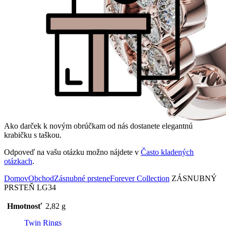
Ako darček k novým obrúčkam od nás dostanete elegantnú
krabičku s taškou.
Odpoveď na vašu otázku možno nájdete v
Často kladených
otázkach
.
Domov
Obchod
Zásnubné prstene
Forever Collection
ZÁSNUBNÝ
PRSTEŇ LG34
Hmotnosť
2,82 g
Twin Rings