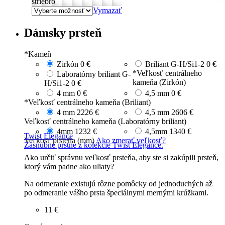
striebro
Vymazať
Dámsky prsteň
*
Kameň
Zirkón
0 €
Briliant G-H/Si1-2
0 €
*
Veľkosť centrálneho
Laboratórny briliant G-
kameňa (Zirkón)
H/Si1-2
0 €
4 mm
0 €
4,5 mm
0 €
*
Veľkosť centrálneho kameňa (Briliant)
4 mm
2226 €
4,5 mm
2606 €
Veľkosť centrálneho kameňa (Laboratórny briliant)
4mm
1232 €
4,5mm
1340 €
Twist Elegance
Veľkosť prsteňa (mm)
Ako zmerať veľkosť?
Zásnubné prstne z kolekcie Twist Elegance.
Ako určiť správnu veľkosť prsteňa, aby ste si zakúpili prsteň,
ktorý vám padne ako uliaty?
Na odmeranie existujú rôzne pomôcky od jednoduchých až
po odmeranie vášho prsta špeciálnymi mernými krúžkami.
11 €