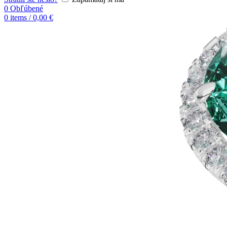
0
Obľúbené
0
items
/
0,00
€