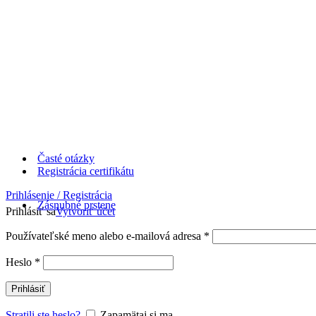
Časté otázky
Registrácia certifikátu
Prihlásenie / Registrácia
Zásnubné prstene
Prihlásiť sa
Vytvoriť účet
Používateľské meno alebo e-mailová adresa
*
Heslo
*
Prihlásiť
Stratili ste heslo?
Zapamätaj si ma