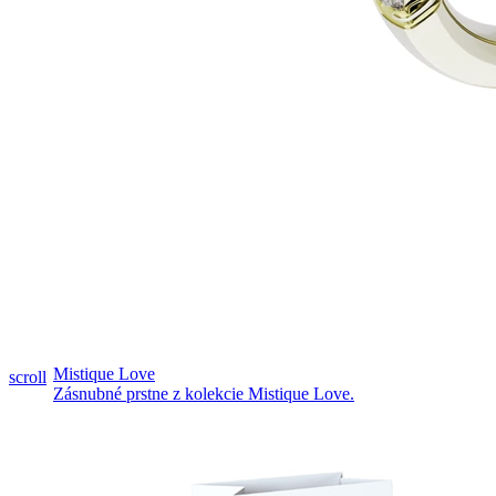
Pozrieť video
Mistique Love
scroll
Zásnubné prstne z kolekcie Mistique Love.