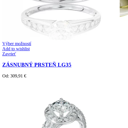
Výber možností
Add to wishlist
Zavrieť
ZÁSNUBNÝ PRSTEŇ LG35
Od:
309,91
€
Crown Beauty
Zásnubné prstne z kolekcie Crown Beauty.