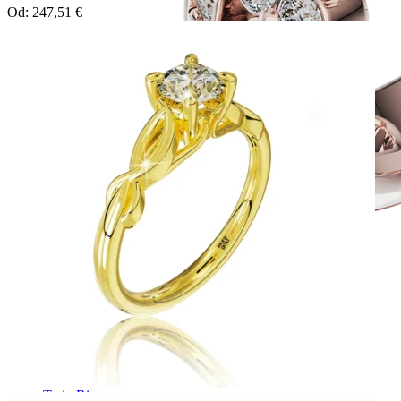
Od:
247,51
€
Twin Rings