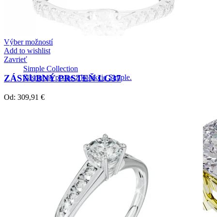
Výber možností
Add to wishlist
Zavrieť
Simple Collection
ZÁSNUBNÝ PRSTEŇ LG37
Zásnubné prstne z kolekcie Simple.
Od:
309,91
€