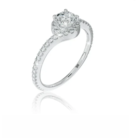
Twist Elegance
Zásnubné prstne z kolekcie Twist Elegance.