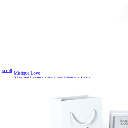
Pozrieť video
scroll
Mistique Love
Zásnubné prstne z kolekcie Mistique Love.