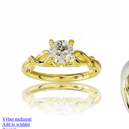
Zásnubné prstne z kolekcie Twin Rings.
Svadobné obrúčky
Výber možností
Add to wishlist