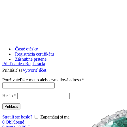
Časté otázky
Registrácia certifikátu
Zásnubné prstene
Prihlásenie / Registrácia
Prihlásiť sa
Vytvoriť účet
Používateľské meno alebo e-mailová adresa
*
Heslo
*
Prihlásiť
Stratili ste heslo?
Zapamätaj si ma
0
Obľúbené