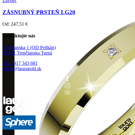
Zavrieť
ZÁSNUBNÝ PRSTEŇ LG20
Od:
247,51
€
Kontaktujte nás
Trenčianska 1 (OD Pelikán)
913 21 Trenčianska Turná
+421 917 343 681
eshop@lauragold.sk