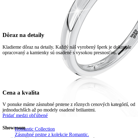
Dôraz na detaily
Kladieme dôraz na detaily. Každý náš vyrobený šperk je dokonale
opracovaný a kamienky sú osadené s vysokou presnosťou.
Cena a kvalita
V ponuke máme zásnubné prstene z rôznych cenových kategórií, od
jednoduchších až po modely osadené briliantmi.
Pridať medzi obľúbené
Showroom
Romantic Collection
Zásnubné prstne z kolekcie Romantic.