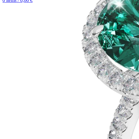
0
items
/
0,00
€