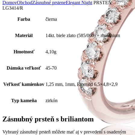
Domov
Obchod
Zásnubné prstene
Elegant Night
PRSTEŇ
LG3414/R
Farba
čierna
Materiál
14kt. biele zlato (585/000) + rhutenium
Hmotnosť
4,10g
Dámska veľkosť
45-70
Veľkosť kamienkov
1,25 mm, 1mm, Emerald 6,5×4,8×2,9
Typ kameňa
zirkón
Zásnubný prsteň s briliantom
Vybraný zásnubný prsteň môžete mať aj v prevedení s osadeným