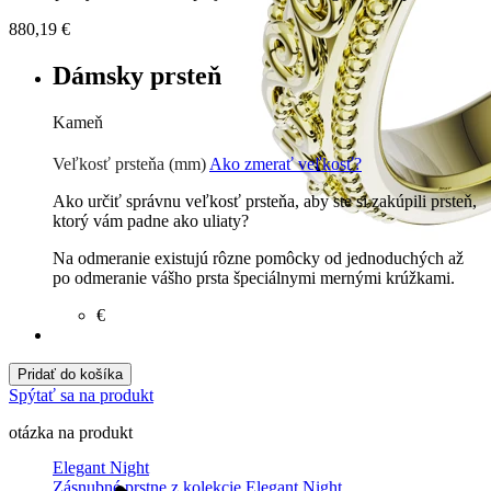
880,19
€
Dámsky prsteň
Kameň
Zirkón
€
Prírodné kamene
€
Veľkosť prsteňa (mm)
Ako zmerať veľkosť?
Ako určiť správnu veľkosť prsteňa, aby ste si zakúpili prsteň,
ktorý vám padne ako uliaty?
Na odmeranie existujú rôzne pomôcky od jednoduchých až
po odmeranie vášho prsta špeciálnymi mernými krúžkami.
€
Pridať do košíka
Spýtať sa na produkt
otázka na produkt
Elegant Night
Zásnubné prstne z kolekcie Elegant Night.