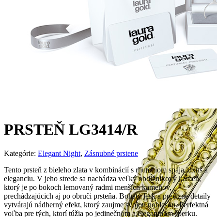
PRSTEŇ LG3414/R
Kategórie:
Elegant Night
,
Zásnubné prstene
Tento prsteň z bieleho zlata v kombinácií s rhuteniom spája luxus a
eleganciu. V jeho strede sa nachádza veľký obdĺžnikový kameň,
ktorý je po bokoch lemovaný radmi menších kameňov,
prechádzajúcich aj po obruči prsteňa. Bohatý lesk a precízne detaily
vytvárajú nádherný efekt, ktorý zaujme svojou noblesou. Perfektná
voľba pre tých, ktorí túžia po jedinečnom a elegantnom šperku.