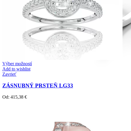
Výber možností
Add to wishlist
Zavrieť
ZÁSNUBNÝ PRSTEŇ LG33
Od:
415,38
€
Diamond Line
Zásnubné prstne z kolekcie Diamonds line.