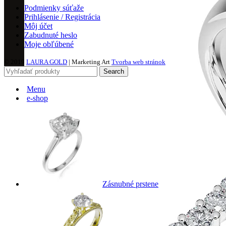
Podmienky súťaže
Prihlásenie / Registrácia
Môj účet
Zabudnuté heslo
Moje obľúbené
© 2019
LAURA GOLD
| Marketing Art
Tvorba web stránok
Search
Menu
e-shop
Zásnubné prstene