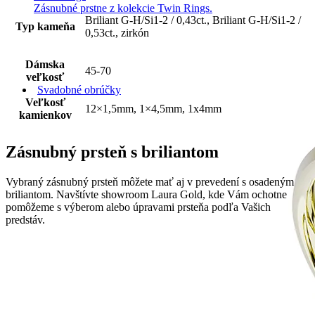
Zásnubné prstne z kolekcie Twin Rings.
Briliant G-H/Si1-2 / 0,43ct., Briliant G-H/Si1-2 /
Typ kameňa
0,53ct., zirkón
Dámska
45-70
veľkosť
Svadobné obrúčky
Veľkosť
12×1,5mm, 1×4,5mm, 1x4mm
kamienkov
Zásnubný prsteň s briliantom
Vybraný zásnubný prsteň môžete mať aj v prevedení s osadeným
briliantom. Navštívte showroom Laura Gold, kde Vám ochotne
pomôžeme s výberom alebo úpravami prsteňa podľa Vašich
predstáv.