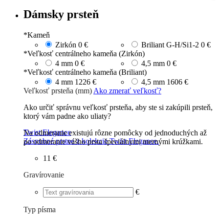
Dámsky prsteň
*
Kameň
Zirkón
0 €
Briliant G-H/Si1-2
0 €
*
Veľkosť centrálneho kameňa (Zirkón)
4 mm
0 €
4,5 mm
0 €
*
Veľkosť centrálneho kameňa (Briliant)
4 mm
1226 €
4,5 mm
1606 €
Veľkosť prsteňa (mm)
Ako zmerať veľkosť?
Ako určiť správnu veľkosť prsteňa, aby ste si zakúpili prsteň,
ktorý vám padne ako uliaty?
Twist Elegance
Na odmeranie existujú rôzne pomôcky od jednoduchých až
Zásnubné prstne z kolekcie Twist Elegance.
po odmeranie vášho prsta špeciálnymi mernými krúžkami.
11 €
Gravírovanie
€
Typ písma