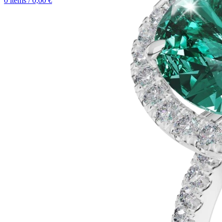
0
items
/
0,00
€