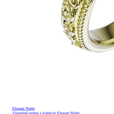
Elegant Night
Zásnubné prstne z kolekcie Elegant Night.