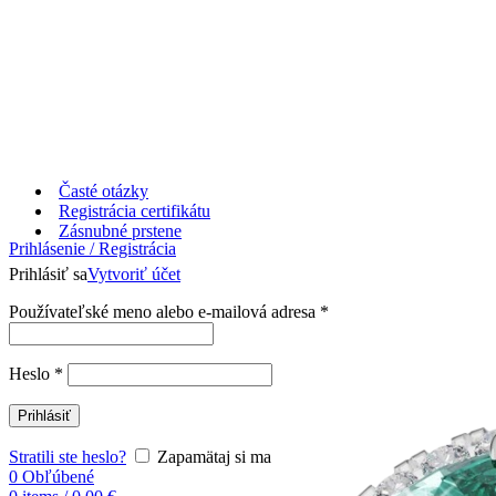
Časté otázky
Registrácia certifikátu
Zásnubné prstene
Prihlásenie / Registrácia
Prihlásiť sa
Vytvoriť účet
Používateľské meno alebo e-mailová adresa
*
Heslo
*
Prihlásiť
Stratili ste heslo?
Zapamätaj si ma
0
Obľúbené