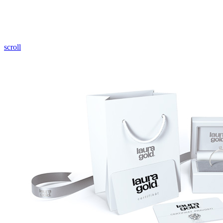
Pozrieť video
scroll