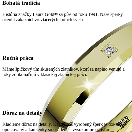
Bohatá tradícia
História značky Laura Gold® sa píše od roku 1991. Naše šperky
ocenili zákazníci vo viacerých kútoch sveta.
Ručná práca
Máme špičkový tím skúsených zlatníkov, ktorí sa naplno venujú a
roky zdokonaľujú v klasickej zlatníckej práci.
Dôraz na detaily
Kladieme dôraz na detaily. Každý náš vyrobený šperk je dokonale
opracovaný a kamienky sú osadené s vysokou presnosťou.