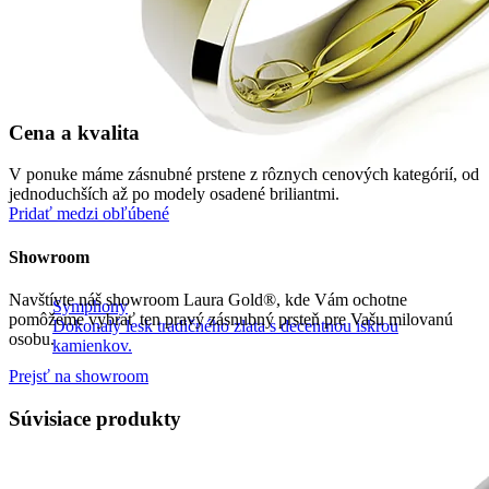
Cena a kvalita
V ponuke máme zásnubné prstene z rôznych cenových kategórií, od
jednoduchších až po modely osadené briliantmi.
Pridať medzi obľúbené
Showroom
Navštívte náš showroom Laura Gold®, kde Vám ochotne
Symphony
pomôžeme vybrať ten pravý zásnubný prsteň pre Vašu milovanú
Dokonalý lesk tradičného zlata s decentnou iskrou
osobu.
kamienkov.
Prejsť na showroom
Súvisiace produkty