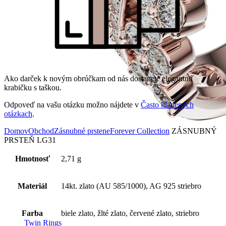
Ako darček k novým obrúčkam od nás dostanete elegantnú
krabičku s taškou.
Odpoveď na vašu otázku možno nájdete v
Často kladených
otázkach
.
Domov
Obchod
Zásnubné prstene
Forever Collection
ZÁSNUBNÝ
PRSTEŇ LG31
Hmotnosť
2,71 g
Materiál
14kt. zlato (AU 585/1000), AG 925 striebro
Farba
biele zlato, žlté zlato, červené zlato, striebro
Twin Rings