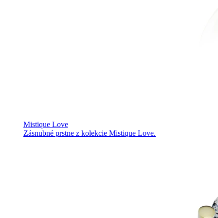
Mistique Love
Zásnubné prstne z kolekcie Mistique Love.