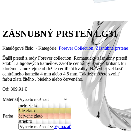
ZÁSNUBNÝ PRSTEŇ LG31
Katalógové číslo:
-
Kategórie:
Forever Collection
,
Zásnubné prstene
Ďalší prsteň z rady Forever collection .Romantický zásnubný prsteň
zdobí 13 ligotavých kameňov. Zvoľte centrálny kameň briliant, ku
ktorému samozrejme obdržíte certifikát kvality. Na výber veľkosť
centrálneho kameňa 4 mm alebo 4,5 mm. Taktiež môžete zvoliť
farbu zlata žltého , bieleho alebo červeného.
Od:
309,91
€
Materiál
biele zlato
žlté zlato
Farba
červené zlato
striebro
Vymazať