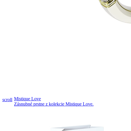
Pozrieť video
Mistique Love
scroll
Zásnubné prstne z kolekcie Mistique Love.