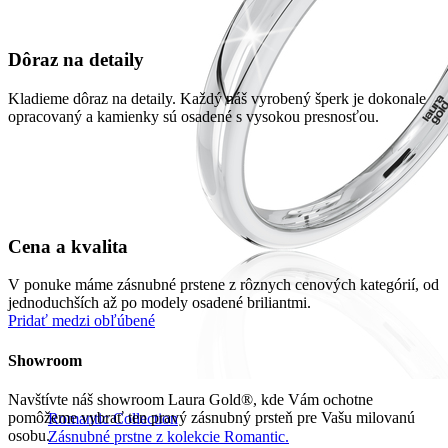
Dôraz na detaily
Kladieme dôraz na detaily. Každý náš vyrobený šperk je dokonale
opracovaný a kamienky sú osadené s vysokou presnosťou.
Cena a kvalita
V ponuke máme zásnubné prstene z rôznych cenových kategórií, od
jednoduchších až po modely osadené briliantmi.
Pridať medzi obľúbené
Showroom
Navštívte náš showroom Laura Gold®, kde Vám ochotne
pomôžeme vybrať ten pravý zásnubný prsteň pre Vašu milovanú
Romantic Collection
osobu.
Zásnubné prstne z kolekcie Romantic.