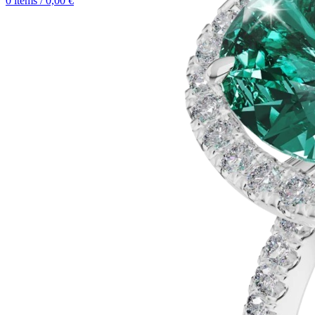
0
items
/
0,00
€