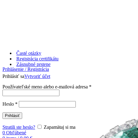
Časté otázky
Registrácia certifikátu
Zásnubné prstene
Prihlásenie / Registrácia
Prihlásiť sa
Vytvoriť účet
Používateľské meno alebo e-mailová adresa
*
Heslo
*
Prihlásiť
Stratili ste heslo?
Zapamätaj si ma
0
Obľúbené