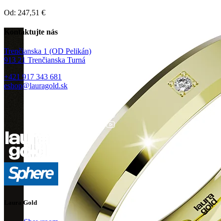
Od:
247,51
€
Kontaktujte nás
Trenčianska 1 (OD Pelikán)
913 21 Trenčianska Turná
+421 917 343 681
eshop@lauragold.sk
Laura Gold