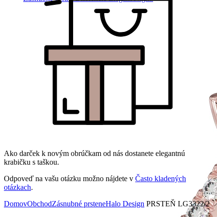
Ako darček k novým obrúčkam od nás dostanete elegantnú
krabičku s taškou.
Odpoveď na vašu otázku možno nájdete v
Často kladených
otázkach
.
Domov
Obchod
Zásnubné prstene
Halo Design
PRSTEŇ LG3322/2