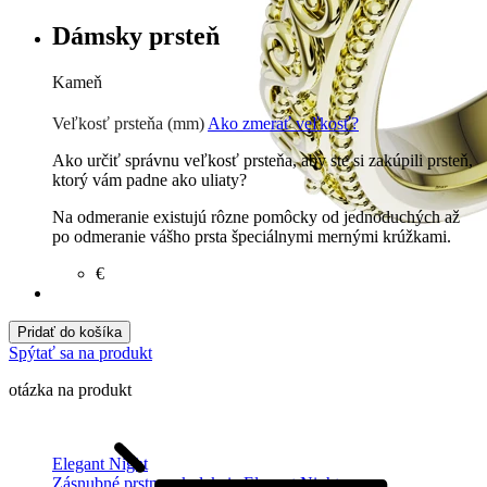
Dámsky prsteň
Kameň
Zirkón
€
Prírodné kamene
€
Veľkosť prsteňa (mm)
Ako zmerať veľkosť?
Ako určiť správnu veľkosť prsteňa, aby ste si zakúpili prsteň,
ktorý vám padne ako uliaty?
Na odmeranie existujú rôzne pomôcky od jednoduchých až
po odmeranie vášho prsta špeciálnymi mernými krúžkami.
€
Pridať do košíka
Spýtať sa na produkt
otázka na produkt
Elegant Night
Zásnubné prstne z kolekcie Elegant Night.