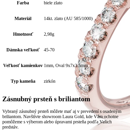
Farba
biele zlato
Materiál
14kt. zlato (AU 585/1000)
Hmotnosť
2,98g
Dámska veľkosť
45-70
Veľkosť kamienkov
1mm, Oval 9x7x3.5mm
Typ kameňa
zirkón
Zásnubný prsteň s briliantom
Vybraný zásnubný prsteň môžete mať aj v prevedení s osadeným
briliantom. Navštívte showroom Laura Gold, kde Vám ochotne
pomôžeme s výberom alebo úpravami prsteňa podľa Vašich
predstáv.