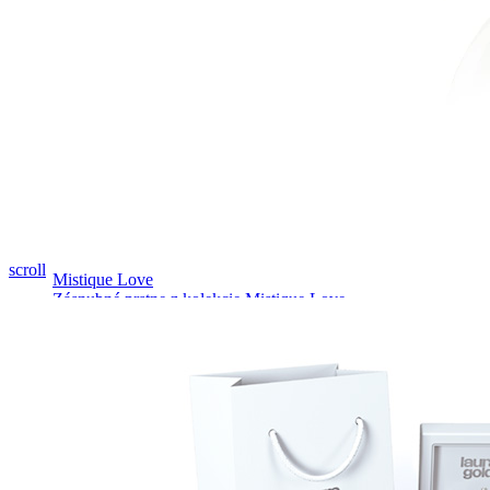
Pozrieť video
scroll
Mistique Love
Zásnubné prstne z kolekcie Mistique Love.