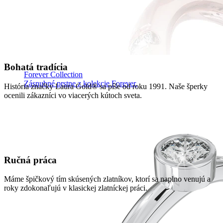
Bohatá tradícia
Forever Collection
Zásnubné prstne z kolekcie Forever.
História značky Laura Gold® sa píše od roku 1991. Naše šperky
ocenili zákazníci vo viacerých kútoch sveta.
Ručná práca
Máme špičkový tím skúsených zlatníkov, ktorí sa naplno venujú a
roky zdokonaľujú v klasickej zlatníckej práci.