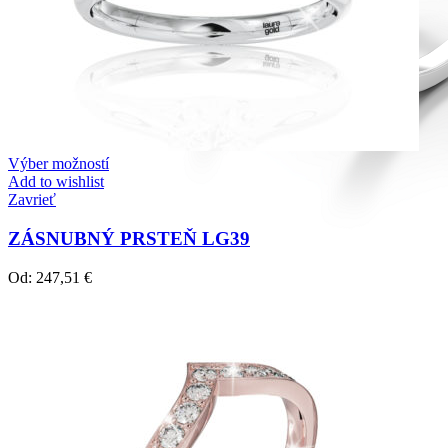
Výber možností
Add to wishlist
Zavrieť
ZÁSNUBNÝ PRSTEŇ LG39
Od:
247,51
€
Diamond Line
Zásnubné prstne z kolekcie Diamonds line.