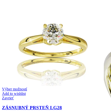
Zásnubné prstne z kolekcie Twin Rings.
Svadobné obrúčky
Výber možností
Add to wishlist
Zavrieť
ZÁSNUBNÝ PRSTEŇ LG28