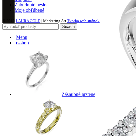
Zabudnuté heslo
Moje obľúbené
© 2019
LAURA GOLD
| Marketing Art
Tvorba web stránok
Search
Menu
e-shop
Zásnubné prstene