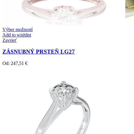
Výber možností
Add to wishlist
Zavrieť
ZÁSNUBNÝ PRSTEŇ LG27
Od:
247,51
€
Crown Beauty
Zásnubné prstne z kolekcie Crown Beauty.