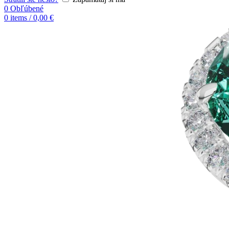
0
Obľúbené
0
items
/
0,00
€