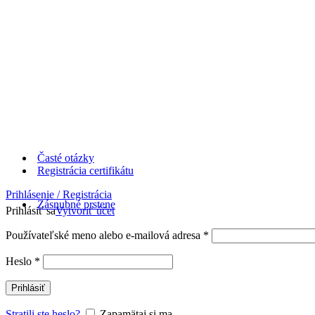
Časté otázky
Registrácia certifikátu
Prihlásenie / Registrácia
Zásnubné prstene
Prihlásiť sa
Vytvoriť účet
Používateľské meno alebo e-mailová adresa
*
Heslo
*
Prihlásiť
Stratili ste heslo?
Zapamätaj si ma