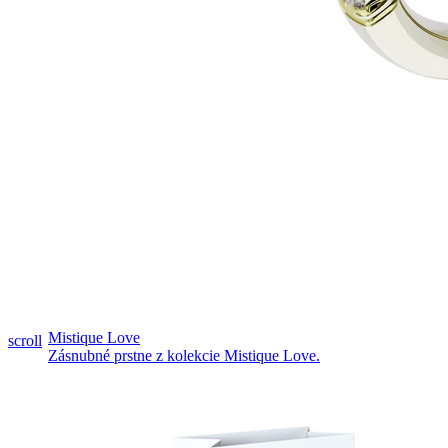
Pozrieť video
Mistique Love
scroll
Zásnubné prstne z kolekcie Mistique Love.