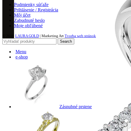
Podmienky súťaže
Prihlásenie / Registrácia
Môj účet
Zabudnuté heslo
Moje obľúbené
© 2019
LAURA GOLD
| Marketing Art
Tvorba web stránok
Search
Menu
e-shop
Zásnubné prstene