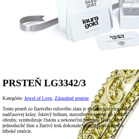
PRSTEŇ LG3342/3
Kategórie:
Jewel of Love
,
Zásnubné prstene
Tento prsteň zo žiarivého ružového zlata je stelesnením elegancie a
nadčasovej krásy. Iskrivý briliant, starostlivo vsadený do jemnej
obruby, symbolizuje čistotu a nekonečnú hodnotu lásky. Jeho
jednoduché línie a žiarivý lesk dokonale vystihujú trvácnosť a
hlboké emócie.