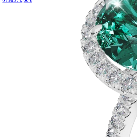
0
items
/
0,00
€