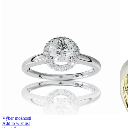
Zásnubné prstne z kolekcie Twin Rings.
Svadobné obrúčky
Výber možností
Add to wishlist