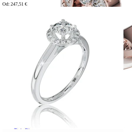
Od:
247,51
€
Twin Rings