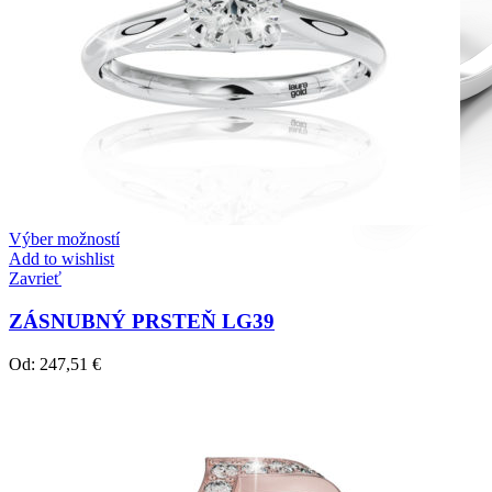
Výber možností
Add to wishlist
Zavrieť
ZÁSNUBNÝ PRSTEŇ LG39
Od:
247,51
€
Diamond Line
Zásnubné prstne z kolekcie Diamonds line.