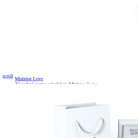
Pozrieť video
scroll
Mistique Love
Zásnubné prstne z kolekcie Mistique Love.