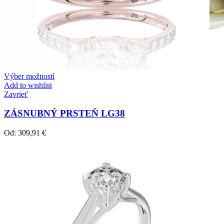
Výber možností
Add to wishlist
Zavrieť
ZÁSNUBNÝ PRSTEŇ LG38
Od:
309,91
€
Crown Beauty
Zásnubné prstne z kolekcie Crown Beauty.