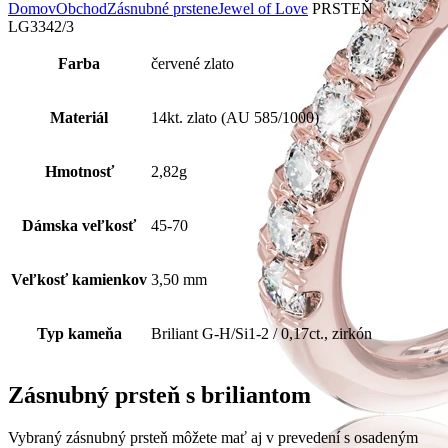
Domov
Obchod
Zásnubné prstene
Jewel of Love
PRSTEŇ
LG3342/3
Farba
červené zlato
Materiál
14kt. zlato (AU 585/1000)
Hmotnosť
2,82g
Dámska veľkosť
45-70
Veľkosť kamienkov
3,50 mm
Typ kameňa
Briliant G-H/Si1-2 / 0,17ct., zirkón
Zásnubný prsteň s briliantom
Vybraný zásnubný prsteň môžete mať aj v prevedení s osadeným