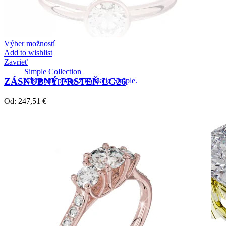
Výber možností
Add to wishlist
Zavrieť
Simple Collection
ZÁSNUBNÝ PRSTEŇ LG26
Zásnubné prstne z kolekcie Simple.
Od:
247,51
€