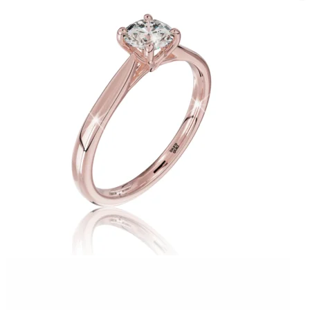
Twist Elegance
Zásnubné prstne z kolekcie Twist Elegance.