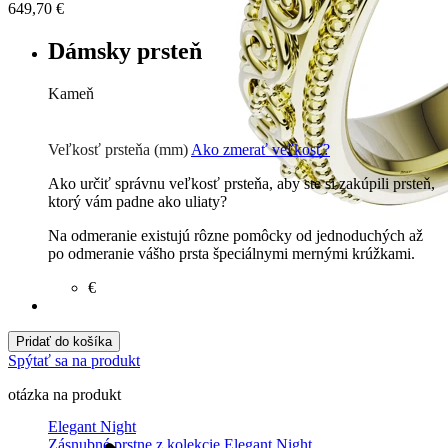
649,70
€
Dámsky prsteň
Kameň
Zirkón
€
Briliant G-H/Si1-2
510
€
Veľkosť prsteňa (mm)
Ako zmerať veľkosť?
Ako určiť správnu veľkosť prsteňa, aby ste si zakúpili prsteň,
ktorý vám padne ako uliaty?
Na odmeranie existujú rôzne pomôcky od jednoduchých až
po odmeranie vášho prsta špeciálnymi mernými krúžkami.
€
Pridať do košíka
Spýtať sa na produkt
otázka na produkt
Elegant Night
Zásnubné prstne z kolekcie Elegant Night.