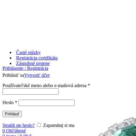
Časté otázky
Registrácia certifikátu
Zásnubné prstene
Prihlásenie / Registrácia
Prihlásiť sa
Vytvoriť účet
Používateľské meno alebo e-mailová adresa
*
Heslo
*
Prihlásiť
Stratili ste heslo?
Zapamätaj si ma
0
Obľúbené