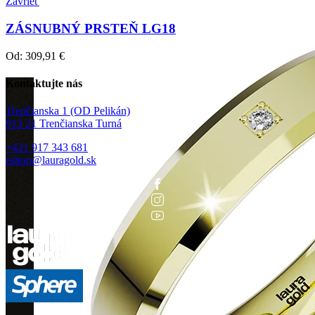
Zavrieť
ZÁSNUBNÝ PRSTEŇ LG18
Od:
309,91
€
Kontaktujte nás
Trenčianska 1 (OD Pelikán)
913 21 Trenčianska Turná
+421 917 343 681
eshop@lauragold.sk