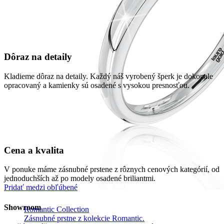
Dôraz na detaily
Kladieme dôraz na detaily. Každý náš vyrobený šperk je dokonale
opracovaný a kamienky sú osadené s vysokou presnosťou.
Cena a kvalita
V ponuke máme zásnubné prstene z rôznych cenových kategórií, od
jednoduchších až po modely osadené briliantmi.
Pridať medzi obľúbené
Showroom
Romantic Collection
Zásnubné prstne z kolekcie Romantic.