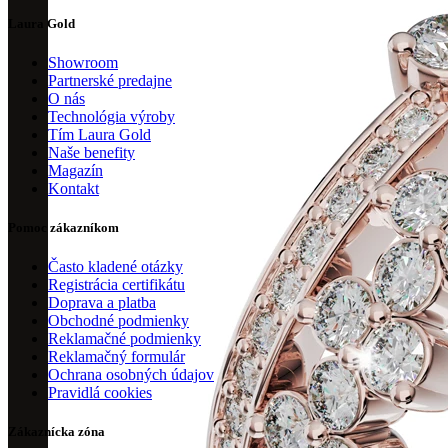
Laura Gold
Showroom
Partnerské predajne
O nás
Technológia výroby
Tím Laura Gold
Naše benefity
Magazín
Kontakt
Pomoc zákazníkom
Často kladené otázky
Registrácia certifikátu
Doprava a platba
Obchodné podmienky
Reklamačné podmienky
Reklamačný formulár
Ochrana osobných údajov
Pravidlá cookies
Zákaznícka zóna