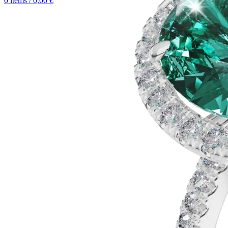
0
items
/
0,00
€