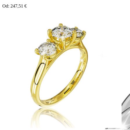
Od:
247,51
€