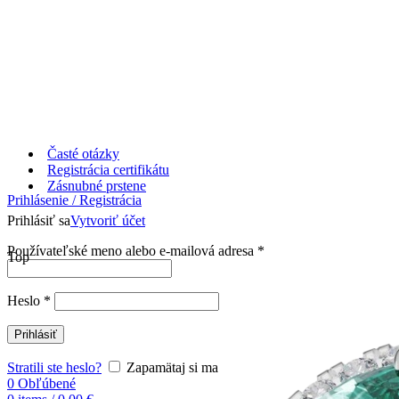
Časté otázky
Registrácia certifikátu
Zásnubné prstene
Prihlásenie / Registrácia
Prihlásiť sa
Vytvoriť účet
Používateľské meno alebo e-mailová adresa
*
Top
Heslo
*
Prihlásiť
Stratili ste heslo?
Zapamätaj si ma
0
Obľúbené