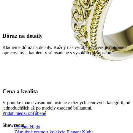
Dôraz na detaily
Kladieme dôraz na detaily. Každý náš vyrobený šperk je dokonale
opracovaný a kamienky sú osadené s vysokou presnosťou.
Cena a kvalita
V ponuke máme zásnubné prstene z rôznych cenových kategórií, od
jednoduchších až po modely osadené briliantmi.
Pridať medzi obľúbené
Showroom
Elegant Night
Zásnubné prstne z kolekcie Elegant Night.