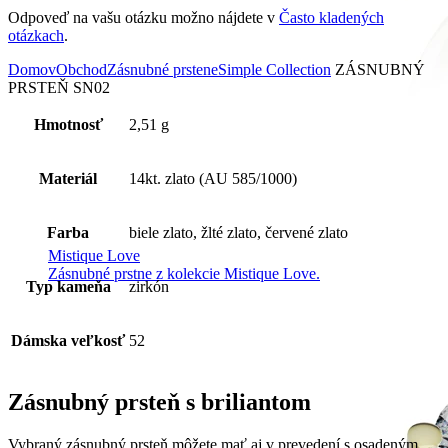
Odpoveď na vašu otázku možno nájdete v
Často kladených
otázkach
.
Domov
Obchod
Zásnubné prstene
Simple Collection
ZÁSNUBNÝ
PRSTEŇ SN02
Hmotnosť
2,51 g
Materiál
14kt. zlato (AU 585/1000)
Farba
biele zlato, žlté zlato, červené zlato
Mistique Love
Zásnubné prstne z kolekcie Mistique Love.
Typ kameňa
zirkón
Dámska veľkosť
52
Zásnubný prsteň s briliantom
Vybraný zásnubný prsteň môžete mať aj v prevedení s osadeným