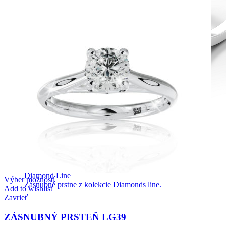
Diamond Line
Výber možností
Zásnubné prstne z kolekcie Diamonds line.
Add to wishlist
Zavrieť
ZÁSNUBNÝ PRSTEŇ LG39