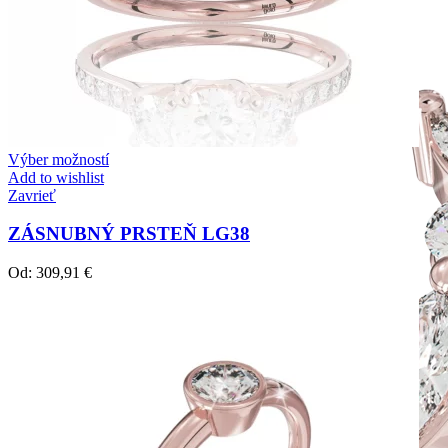
Výber možností
Add to wishlist
Zavrieť
ZÁSNUBNÝ PRSTEŇ LG38
Od:
309,91
€