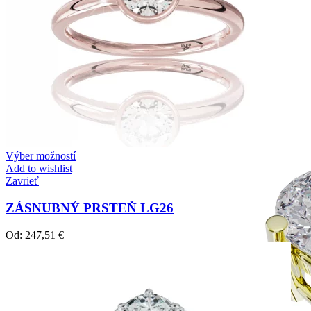
Simple Collection
Zásnubné prstne z kolekcie Simple.
Výber možností
Add to wishlist
Zavrieť
ZÁSNUBNÝ PRSTEŇ LG26
Od:
247,51
€