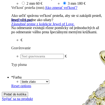
2 mm
60 €
3 mm
180 €
Veľkosť prsteňa (mm)
Ako zmerať veľkosť?
Ako určiť správnu veľkosť prsteňa, aby ste si zakúpili prsteň,
ktorý vám padne ako uliaty?
Jewel of Love
Zásnubné prstne z kolekcie Jewel of Love.
Na odmeranie existujú rôzne pomôcky od jednoduchých až
po odmeranie vášho prsta špeciálnymi mernými krúžkami.
€
Gravírovanie
€
Typ písma
Tlačené
€
Písané
€
*
Farba
Reset options
Pridať do košíka
Spýtať sa na produkt