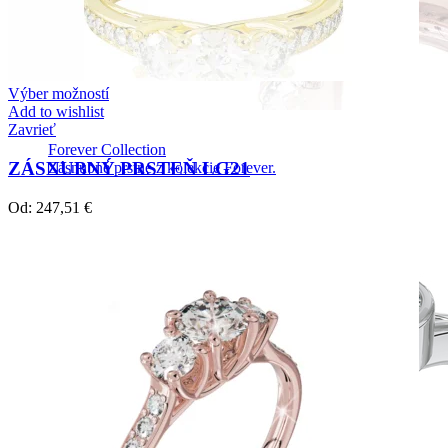
Výber možností
Add to wishlist
Zavrieť
Forever Collection
ZÁSNUBNÝ PRSTEŇ LG21
Zásnubné prstne z kolekcie Forever.
Od:
247,51
€