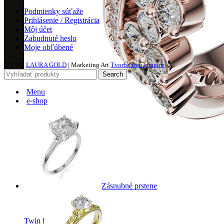
Podmienky súťaže
Prihlásenie / Registrácia
Môj účet
Zabudnuté heslo
Moje obľúbené
© 2019
LAURA GOLD
| Marketing Art
Tvorba web stránok
Search
Menu
e-shop
Zásnubné prstene
Twin Rings