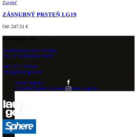
Zavrieť
ZÁSNUBNÝ PRSTEŇ LG19
Od:
247,51
€
Kontaktujte nás
Trenčianska 1 (OD Pelikán)
913 21 Trenčianska Turná
+421 917 343 681
eshop@lauragold.sk
Twist Elegance
Zásnubné prstne z kolekcie Twist Elegance.