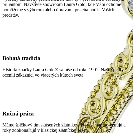
briliantom. Navštívte showroom Laura Gold, kde Vám ochotne
pomôžeme s výberom alebo úpravami prsteňa podľa Vašich
predstáv.
Bohatá tradícia
História značky Laura Gold® sa píše od roku 1991. Naše šperky
ocenili zákazníci vo viacerých kútoch sveta.
Ručná práca
Máme špičkový tím skúsených zlatníkov, ktorí sa naplno venujú a
roky zdokonaľujú v klasickej zlatníckej práci.