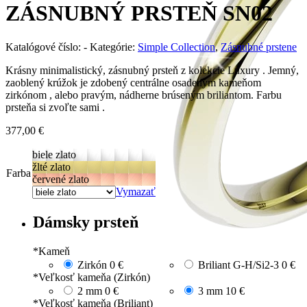
ZÁSNUBNÝ PRSTEŇ SN02
Katalógové číslo:
-
Kategórie:
Simple Collection
,
Zásnubné prstene
Krásny minimalistický, zásnubný prsteň z kolekcie Luxury . Jemný,
zaoblený krúžok je zdobený centrálne osadeným kameňom
zirkónom , alebo pravým, nádherne brúseným briliantom. Farbu
prsteňa si zvoľte sami .
377,00
€
biele zlato
žlté zlato
Farba
červené zlato
Vymazať
Dámsky prsteň
*
Kameň
Zirkón
0 €
Briliant G-H/Si2-3
0 €
*
Veľkosť kameňa (Zirkón)
2 mm
0 €
3 mm
10 €
*
Veľkosť kameňa (Briliant)