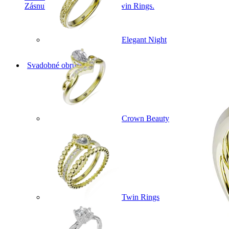
Zásnubné prstne z kolekcie Twin Rings.
Elegant Night
Svadobné obrúčky
Crown Beauty
Twin Rings