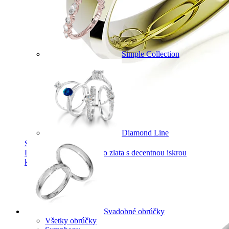
Simple Collection
Diamond Line
Symphony
Dokonalý lesk tradičného zlata s decentnou iskrou
kamienkov.
Svadobné obrúčky
Všetky obrúčky