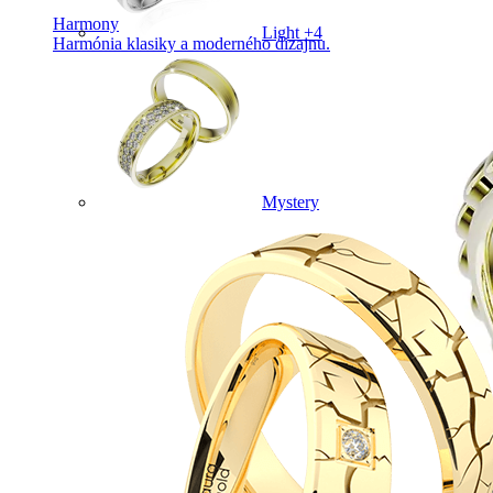
Harmony
Light +4
Harmónia klasiky a moderného dizajnu.
Mystery