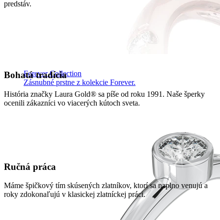
predstáv.
Forever Collection
Bohatá tradícia
Zásnubné prstne z kolekcie Forever.
História značky Laura Gold® sa píše od roku 1991. Naše šperky
ocenili zákazníci vo viacerých kútoch sveta.
Ručná práca
Máme špičkový tím skúsených zlatníkov, ktorí sa naplno venujú a
roky zdokonaľujú v klasickej zlatníckej práci.