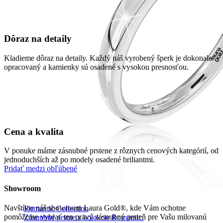
Dôraz na detaily
Kladieme dôraz na detaily. Každý náš vyrobený šperk je dokonale
opracovaný a kamienky sú osadené s vysokou presnosťou.
Cena a kvalita
V ponuke máme zásnubné prstene z rôznych cenových kategórií, od
jednoduchších až po modely osadené briliantmi.
Pridať medzi obľúbené
Showroom
Navštívte náš showroom Laura Gold®, kde Vám ochotne
Romantic Collection
pomôžeme vybrať ten pravý zásnubný prsteň pre Vašu milovanú
Zásnubné prstne z kolekcie Romantic.