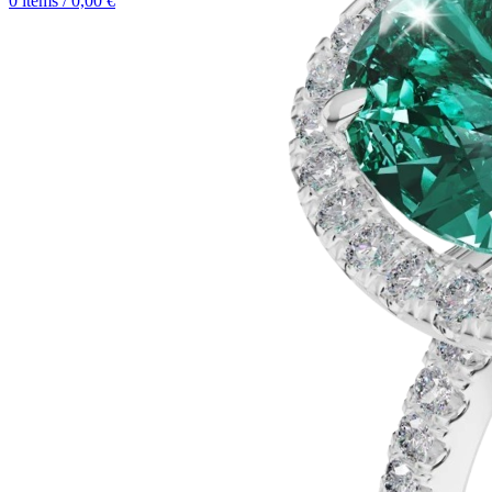
0
items
/
0,00
€