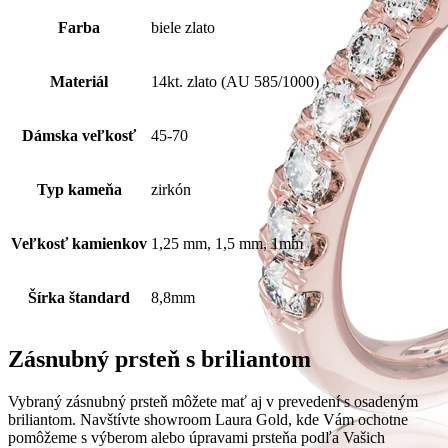
Farba
biele zlato
Materiál
14kt. zlato (AU 585/1000)
Dámska veľkosť
45-70
Typ kameňa
zirkón
Veľkosť kamienkov
1,25 mm, 1,5 mm, 1mm
Šírka štandard
8,8mm
Zásnubný prsteň s briliantom
Vybraný zásnubný prsteň môžete mať aj v prevedení s osadeným
briliantom. Navštívte showroom Laura Gold, kde Vám ochotne
pomôžeme s výberom alebo úpravami prsteňa podľa Vašich