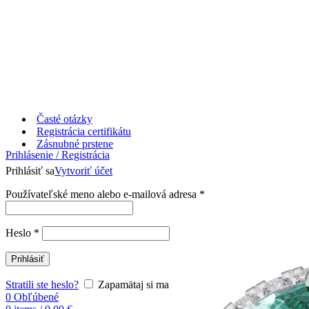
Časté otázky
Registrácia certifikátu
Zásnubné prstene
Prihlásenie / Registrácia
Prihlásiť sa
Vytvoriť účet
Používateľské meno alebo e-mailová adresa
*
Heslo
*
Prihlásiť
Stratili ste heslo?
Zapamätaj si ma
0
Obľúbené