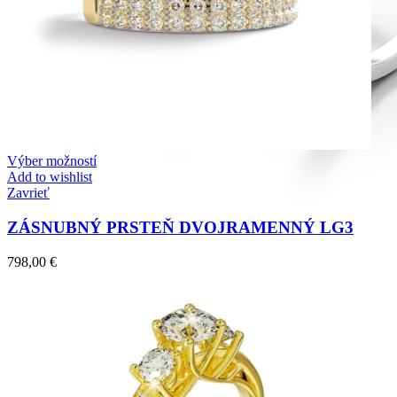
Výber možností
Add to wishlist
Zavrieť
ZÁSNUBNÝ PRSTEŇ DVOJRAMENNÝ LG3
798,00
€
Diamond Line
Zásnubné prstne z kolekcie Diamonds line.