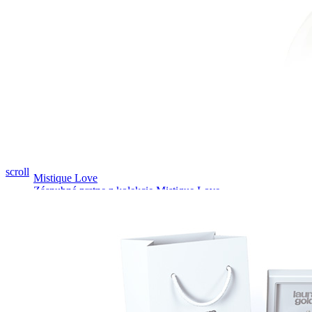
Pozrieť video
scroll
Mistique Love
Zásnubné prstne z kolekcie Mistique Love.