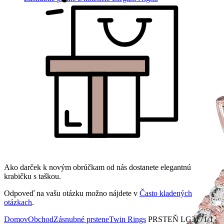
Ako darček k novým obrúčkam od nás dostanete elegantnú
krabičku s taškou.
Odpoveď na vašu otázku možno nájdete v
Často kladených
otázkach
.
Domov
Obchod
Zásnubné prstene
Twin Rings
PRSTEŇ LG3171/1