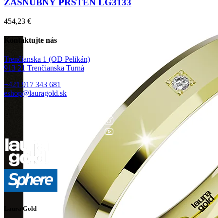
ZÁSNUBNÝ PRSTEŇ LG3133
454,23
€
Kontaktujte nás
Trenčianska 1 (OD Pelikán)
913 21 Trenčianska Turná
+421 917 343 681
eshop@lauragold.sk
Laura Gold