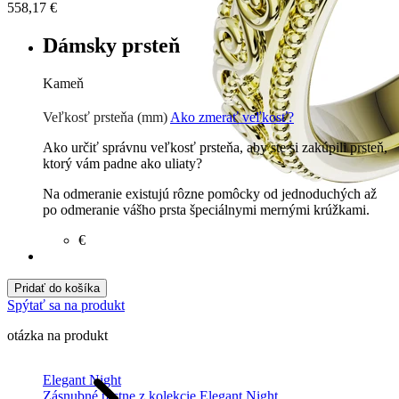
558,17
€
Dámsky prsteň
Kameň
Zirkón
€
Prírodné kamene
€
Veľkosť prsteňa (mm)
Ako zmerať veľkosť?
Ako určiť správnu veľkosť prsteňa, aby ste si zakúpili prsteň,
ktorý vám padne ako uliaty?
Na odmeranie existujú rôzne pomôcky od jednoduchých až
po odmeranie vášho prsta špeciálnymi mernými krúžkami.
€
Pridať do košíka
Spýtať sa na produkt
otázka na produkt
Elegant Night
Zásnubné prstne z kolekcie Elegant Night.