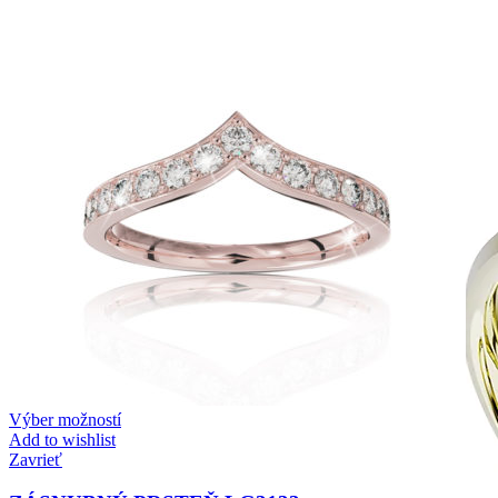
Zásnubné prstne z kolekcie Twin Rings.
Svadobné obrúčky
Výber možností
Add to wishlist
Zavrieť