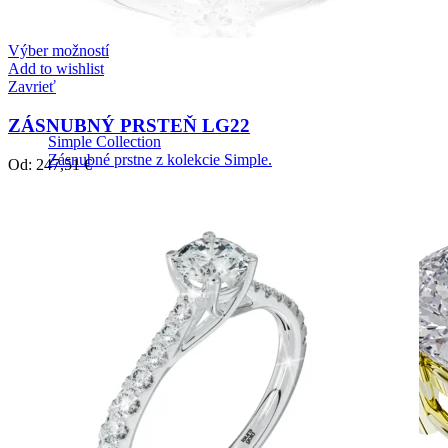
Výber možností
Add to wishlist
Zavrieť
ZÁSNUBNÝ PRSTEŇ LG22
Simple Collection
Zásnubné prstne z kolekcie Simple.
Od:
247,51
€