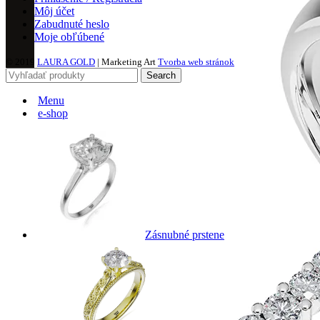
Môj účet
Zabudnuté heslo
Moje obľúbené
© 2019
LAURA GOLD
| Marketing Art
Tvorba web stránok
Search
Menu
e-shop
Zásnubné prstene