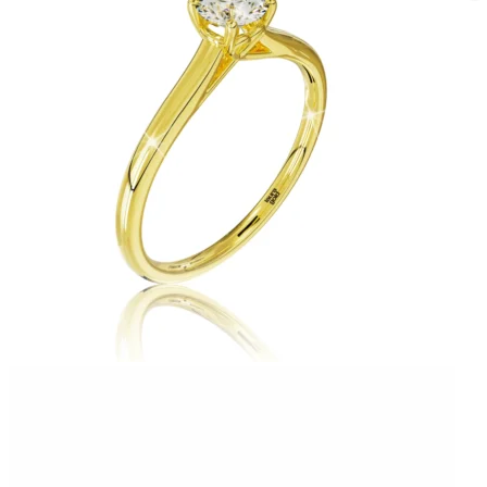
Twist Elegance
Zásnubné prstne z kolekcie Twist Elegance.