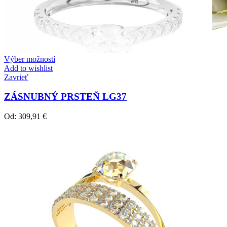
Výber možností
Add to wishlist
Zavrieť
ZÁSNUBNÝ PRSTEŇ LG37
Od:
309,91
€
Crown Beauty
Zásnubné prstne z kolekcie Crown Beauty.