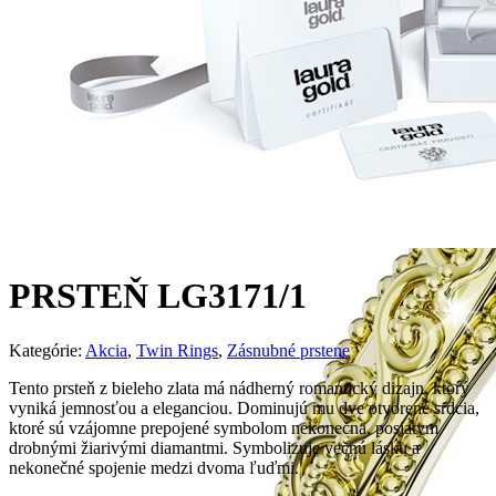
PRSTEŇ LG3171/1
Kategórie:
Akcia
,
Twin Rings
,
Zásnubné prstene
Tento prsteň z bieleho zlata má nádherný romantický dizajn, ktorý
vyniká jemnosťou a eleganciou. Dominujú mu dve otvorené srdcia,
ktoré sú vzájomne prepojené symbolom nekonečna, posiatym
drobnými žiarivými diamantmi. Symbolizuje večnú lásku a
nekonečné spojenie medzi dvoma ľuďmi.