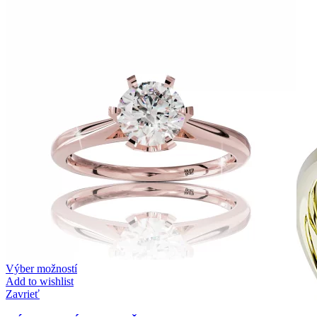
Zásnubné prstne z kolekcie Twin Rings.
Svadobné obrúčky
Výber možností
Add to wishlist
Zavrieť