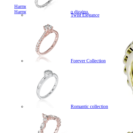
Harmony
Harmónia klasiky a moderného dizajnu.
Twist Elegance
Forever Collection
Romantic collection