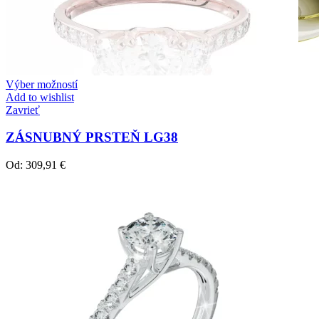
Výber možností
Add to wishlist
Zavrieť
ZÁSNUBNÝ PRSTEŇ LG38
Od:
309,91
€
Crown Beauty
Zásnubné prstne z kolekcie Crown Beauty.