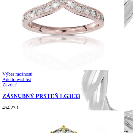
Výber možností
Add to wishlist
Zavrieť
ZÁSNUBNÝ PRSTEŇ LG3133
454,23
€