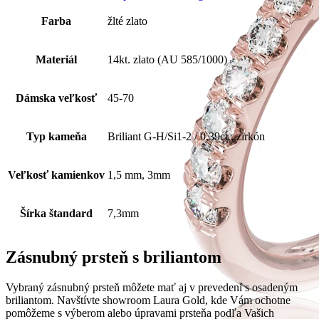
Farba
žlté zlato
Materiál
14kt. zlato (AU 585/1000)
Dámska veľkosť
45-70
Typ kameňa
Briliant G-H/Si1-2 / 0,39ct., zirkón
Veľkosť kamienkov
1,5 mm, 3mm
Šírka štandard
7,3mm
Zásnubný prsteň s briliantom
Vybraný zásnubný prsteň môžete mať aj v prevedení s osadeným
briliantom. Navštívte showroom Laura Gold, kde Vám ochotne
pomôžeme s výberom alebo úpravami prsteňa podľa Vašich