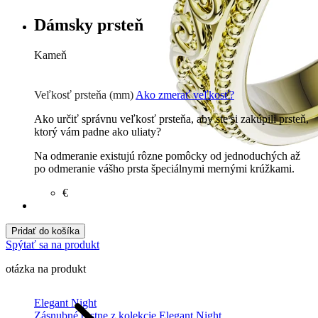
Dámsky prsteň
Kameň
Zirkón
€
Briliant G-H/Si1-2
972
€
Veľkosť prsteňa (mm)
Ako zmerať veľkosť?
Ako určiť správnu veľkosť prsteňa, aby ste si zakúpili prsteň,
ktorý vám padne ako uliaty?
Na odmeranie existujú rôzne pomôcky od jednoduchých až
po odmeranie vášho prsta špeciálnymi mernými krúžkami.
€
Pridať do košíka
Spýtať sa na produkt
otázka na produkt
Elegant Night
Zásnubné prstne z kolekcie Elegant Night.