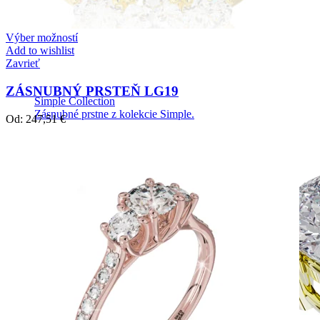
Výber možností
Add to wishlist
Zavrieť
ZÁSNUBNÝ PRSTEŇ LG19
Simple Collection
Zásnubné prstne z kolekcie Simple.
Od:
247,51
€