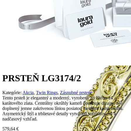
PRSTEŇ LG3174/2
Kategórie:
Akcia
,
Twin Rings
,
Zásnubné prstene
Tento prsteň je elegantný a moderný, vyrobený zo žltého 14
karátového zlata. Centrálny okrúhly kameň dominuje dizajnu a je
doplnený jemne zakrivenou líniou posiatou menšími kamienkami.
Asymetrický štýl a trblietavé detaily vytvárajú sofistikovaný a
nadčasový vzhľad.
579,64
€