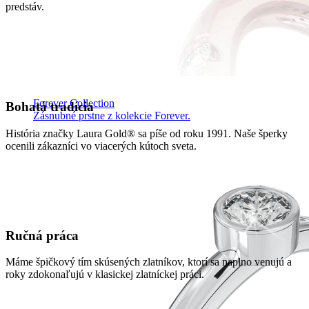
predstáv.
Forever Collection
Bohatá tradícia
Zásnubné prstne z kolekcie Forever.
História značky Laura Gold® sa píše od roku 1991. Naše šperky
ocenili zákazníci vo viacerých kútoch sveta.
Ručná práca
Máme špičkový tím skúsených zlatníkov, ktorí sa naplno venujú a
roky zdokonaľujú v klasickej zlatníckej práci.