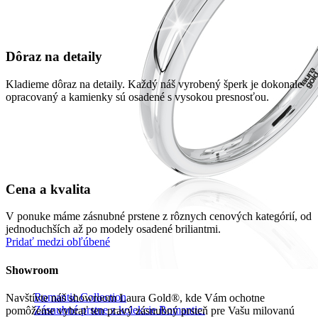
Dôraz na detaily
Kladieme dôraz na detaily. Každý náš vyrobený šperk je dokonale
opracovaný a kamienky sú osadené s vysokou presnosťou.
Cena a kvalita
V ponuke máme zásnubné prstene z rôznych cenových kategórií, od
jednoduchších až po modely osadené briliantmi.
Pridať medzi obľúbené
Showroom
Romantic Collection
Navštívte náš showroom Laura Gold®, kde Vám ochotne
Zásnubné prstne z kolekcie Romantic.
pomôžeme vybrať ten pravý zásnubný prsteň pre Vašu milovanú