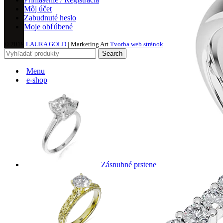
Môj účet
Zabudnuté heslo
Moje obľúbené
© 2019
LAURA GOLD
| Marketing Art
Tvorba web stránok
Search
Menu
e-shop
Zásnubné prstene