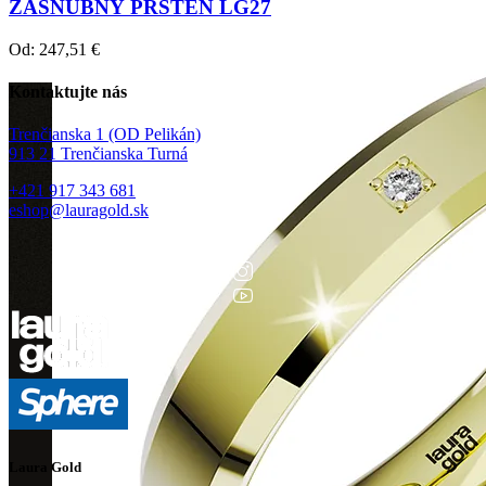
ZÁSNUBNÝ PRSTEŇ LG27
Od:
247,51
€
Kontaktujte nás
Trenčianska 1 (OD Pelikán)
913 21 Trenčianska Turná
+421 917 343 681
eshop@lauragold.sk
Laura Gold