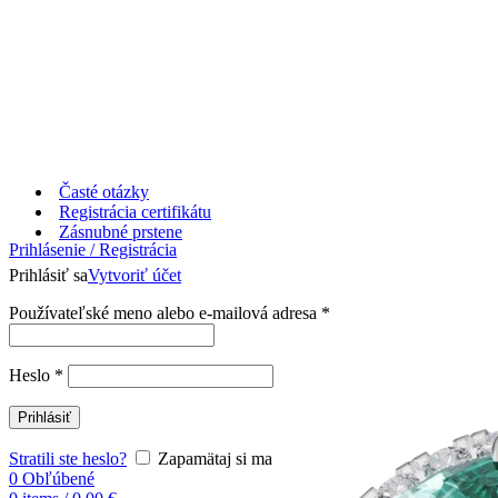
Časté otázky
Registrácia certifikátu
Zásnubné prstene
Prihlásenie / Registrácia
Prihlásiť sa
Vytvoriť účet
Používateľské meno alebo e-mailová adresa
*
Heslo
*
Prihlásiť
Stratili ste heslo?
Zapamätaj si ma
0
Obľúbené