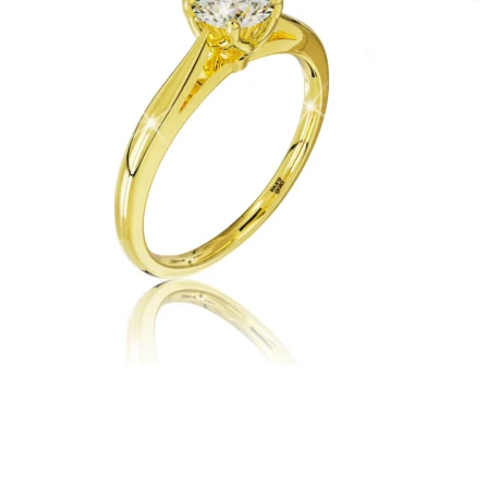
Twist Elegance
Zásnubné prstne z kolekcie Twist Elegance.