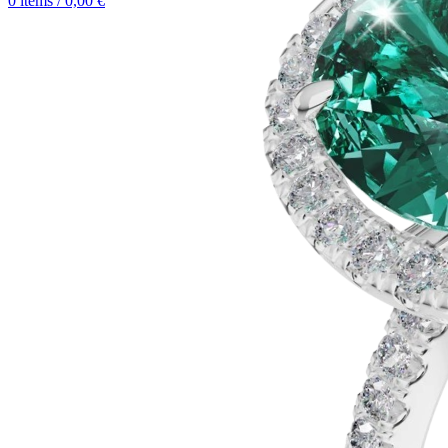
0
items
/
0,00
€