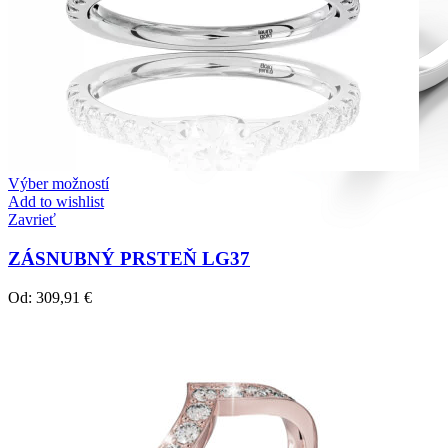
Výber možností
Add to wishlist
Zavrieť
ZÁSNUBNÝ PRSTEŇ LG37
Od:
309,91
€
Diamond Line
Zásnubné prstne z kolekcie Diamonds line.