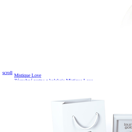
Pozrieť video
scroll
Mistique Love
Zásnubné prstne z kolekcie Mistique Love.