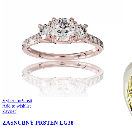
Zásnubné prstne z kolekcie Twin Rings.
Svadobné obrúčky
Výber možností
Add to wishlist
Zavrieť
ZÁSNUBNÝ PRSTEŇ LG38