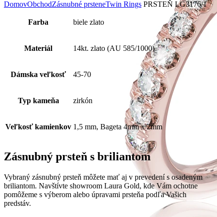
Domov
Obchod
Zásnubné prstene
Twin Rings
PRSTEŇ LG3176/1
Farba
biele zlato
Materiál
14kt. zlato (AU 585/1000)
Dámska veľkosť
45-70
Typ kameňa
zirkón
Veľkosť kamienkov
1,5 mm, Bageta 4mm x 2mm
Zásnubný prsteň s briliantom
Vybraný zásnubný prsteň môžete mať aj v prevedení s osadeným
briliantom. Navštívte showroom Laura Gold, kde Vám ochotne
pomôžeme s výberom alebo úpravami prsteňa podľa Vašich
predstáv.