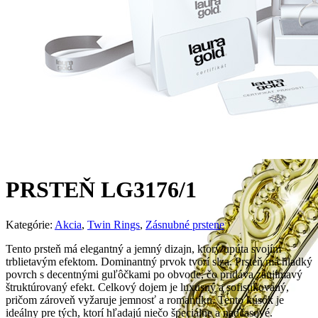
PRSTEŇ LG3176/1
Kategórie:
Akcia
,
Twin Rings
,
Zásnubné prstene
Tento prsteň má elegantný a jemný dizajn, ktorý upúta svojím
trblietavým efektom. Dominantný prvok tvorí slza. Prsteň má hladký
povrch s decentnými guľôčkami po obvode, čo pridáva zaujímavý
štruktúrovaný efekt. Celkový dojem je luxusný a sofistikovaný,
pričom zároveň vyžaruje jemnosť a romantiku. Tento kúsok je
ideálny pre tých, ktorí hľadajú niečo špeciálne a nadčasové.