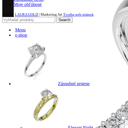
Moje obľúbené
© 2019
LAURA GOLD
| Marketing Art
Tvorba web stránok
Search
Menu
e-shop
Zásnubné prstene
Elegant Night