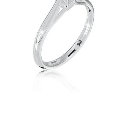
Twist Elegance
Zásnubné prstne z kolekcie Twist Elegance.