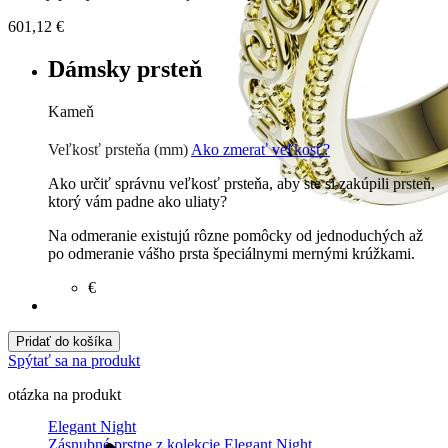
601,12
€
Dámsky prsteň
Kameň
Zirkón
€
Prírodné kamene
€
Veľkosť prsteňa (mm)
Ako zmerať veľkosť?
Ako určiť správnu veľkosť prsteňa, aby ste si zakúpili prsteň,
ktorý vám padne ako uliaty?
Na odmeranie existujú rôzne pomôcky od jednoduchých až
po odmeranie vášho prsta špeciálnymi mernými krúžkami.
€
Pridať do košíka
Spýtať sa na produkt
otázka na produkt
Elegant Night
Zásnubné prstne z kolekcie Elegant Night.