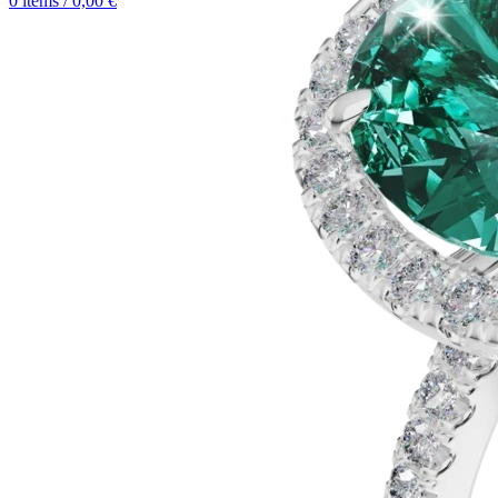
0
items
/
0,00
€