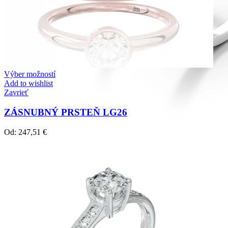
Výber možností
Add to wishlist
Zavrieť
ZÁSNUBNÝ PRSTEŇ LG26
Od:
247,51
€
Diamond Line
Zásnubné prstne z kolekcie Diamonds line.