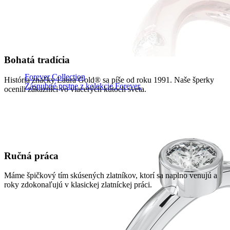
Bohatá tradícia
Forever Collection
História značky Laura Gold® sa píše od roku 1991. Naše šperky
Zásnubné prstne z kolekcie Forever.
ocenili zákazníci vo viacerých kútoch sveta.
Ručná práca
Máme špičkový tím skúsených zlatníkov, ktorí sa naplno venujú a
roky zdokonaľujú v klasickej zlatníckej práci.