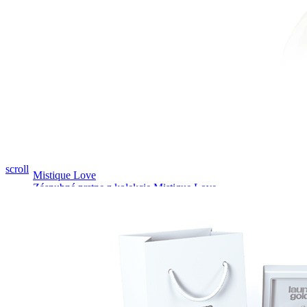
Pozrieť video
scroll
Mistique Love
Zásnubné prstne z kolekcie Mistique Love.