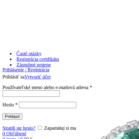
Časté otázky
Registrácia certifikátu
Zásnubné prstene
Prihlásenie / Registrácia
Prihlásiť sa
Vytvoriť účet
Používateľské meno alebo e-mailová adresa
*
Heslo
*
Prihlásiť
Stratili ste heslo?
Zapamätaj si ma
0
Obľúbené