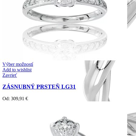
Výber možností
Add to wishlist
Zavrieť
ZÁSNUBNÝ PRSTEŇ LG31
Od:
309,91
€