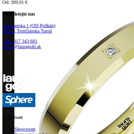
Od:
309,91
€
Kontaktujte nás
Trenčianska 1 (OD Pelikán)
913 21 Trenčianska Turná
+421 917 343 681
eshop@lauragold.sk
Laura Gold
Showroom