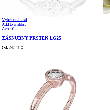
Výber možností
Add to wishlist
Zavrieť
ZÁSNUBNÝ PRSTEŇ LG25
Od:
247,51
€
Crown Beauty
Zásnubné prstne z kolekcie Crown Beauty.