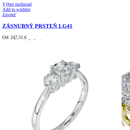
Výber možností
Add to wishlist
Zavrieť
ZÁSNUBNÝ PRSTEŇ LG41
Od:
247,51
€
Simple Collection
Zásnubné prstne z kolekcie Simple.