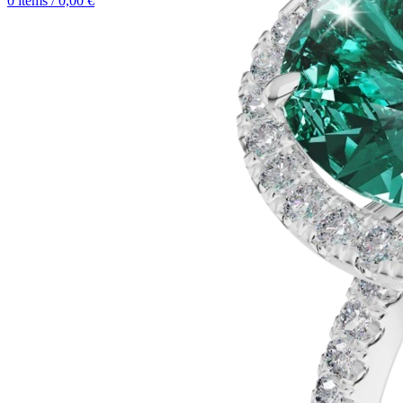
0
items
/
0,00
€