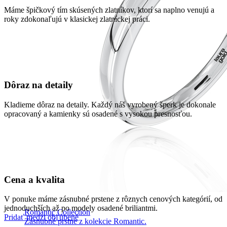
Máme špičkový tím skúsených zlatníkov, ktorí sa naplno venujú a
roky zdokonaľujú v klasickej zlatníckej práci.
Dôraz na detaily
Kladieme dôraz na detaily. Každý náš vyrobený šperk je dokonale
opracovaný a kamienky sú osadené s vysokou presnosťou.
Cena a kvalita
V ponuke máme zásnubné prstene z rôznych cenových kategórií, od
jednoduchších až po modely osadené briliantmi.
Romantic Collection
Pridať medzi obľúbené
Zásnubné prstne z kolekcie Romantic.