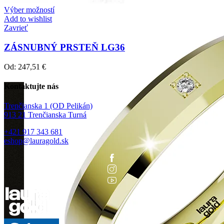
Výber možností
Add to wishlist
Zavrieť
ZÁSNUBNÝ PRSTEŇ LG36
Od:
247,51
€
Kontaktujte nás
Trenčianska 1 (OD Pelikán)
913 21 Trenčianska Turná
+421 917 343 681
eshop@lauragold.sk