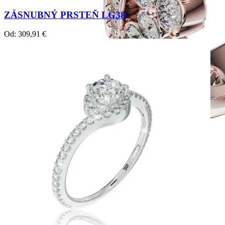
ZÁSNUBNÝ PRSTEŇ LG38
Od:
309,91
€
Twin Rings