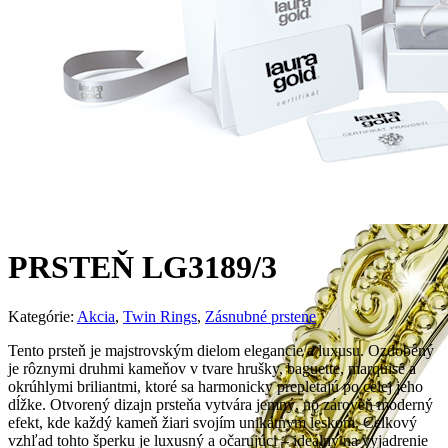
PRSTEŇ LG3189/3
Kategórie:
Akcia
,
Twin Rings
,
Zásnubné prstene
Tento prsteň je majstrovským dielom elegancie a luxusu. Ozdobený
je rôznymi druhmi kameňov v tvare hrušky, baguette, marquise a
okrúhlymi briliantmi, ktoré sa harmonicky prepletajú po celej jeho
dĺžke. Otvorený dizajn prsteňa vytvára jemný, no zároveň moderný
efekt, kde každý kameň žiari svojím unikátnym leskom. Celkový
vzhľad tohto šperku je luxusný a očarujúci – ideálny na vyjadrenie