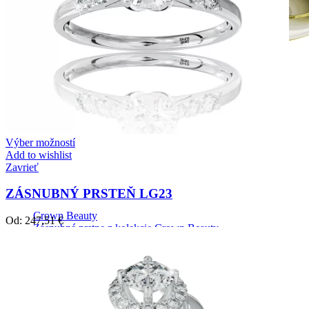
Výber možností
Add to wishlist
Zavrieť
ZÁSNUBNÝ PRSTEŇ LG23
Crown Beauty
Od:
247,51
€
Zásnubné prstne z kolekcie Crown Beauty.