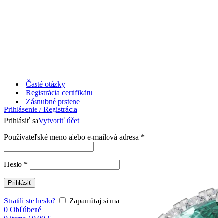
Časté otázky
Registrácia certifikátu
Zásnubné prstene
Prihlásenie / Registrácia
Prihlásiť sa
Vytvoriť účet
Používateľské meno alebo e-mailová adresa
*
Heslo
*
Prihlásiť
Stratili ste heslo?
Zapamätaj si ma
0
Obľúbené