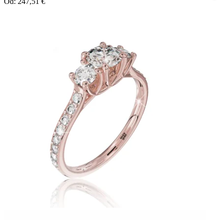
Od:
247,51
€
Twist Elegance
Zásnubné prstne z kolekcie Twist Elegance.