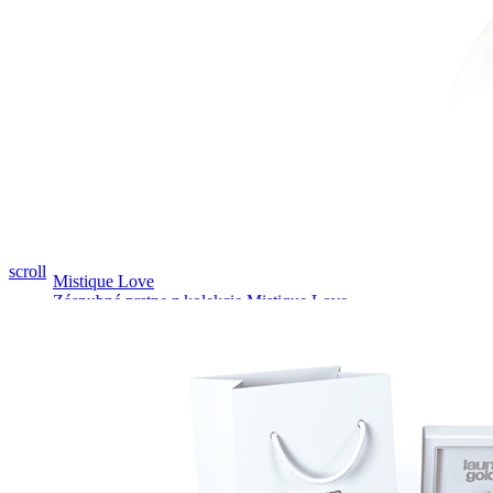
Pozrieť video
scroll
Mistique Love
Zásnubné prstne z kolekcie Mistique Love.