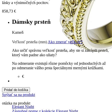
lásky a výnimočných pocitov.
858,73
€
Dámsky prsteň
Kameň
Zirkón
€
Prírodné kamene
€
Veľkosť prsteňa (mm)
Ako zmerať veľkosť?
Ako určiť správnu veľkosť prsteňa, aby ste si zakúpili prsteň,
ktorý vám padne ako uliaty?
Na odmeranie existujú rôzne pomôcky od jednoduchých až
po odmeranie vášho prsta špeciálnymi mernými krúžkami.
€
Pridať do košíka
Spýtať sa na produkt
otázka na produkt
Elegant Night
Zásnubné prstne z kolekcie Elegant Night.