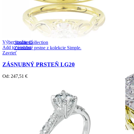
Výber možností
Simple Collection
Add to wishlist
Zásnubné prstne z kolekcie Simple.
Zavrieť
ZÁSNUBNÝ PRSTEŇ LG20
Od:
247,51
€