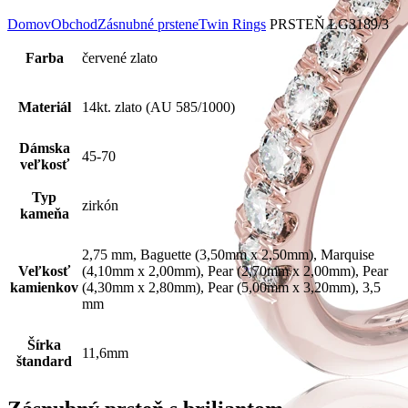
Domov
Obchod
Zásnubné prstene
Twin Rings
PRSTEŇ LG3189/3
Farba
červené zlato
Materiál
14kt. zlato (AU 585/1000)
Dámska
45-70
veľkosť
Typ
zirkón
kameňa
2,75 mm, Baguette (3,50mm x 2,50mm), Marquise
Veľkosť
(4,10mm x 2,00mm), Pear (2,70mm x 2,00mm), Pear
kamienkov
(4,30mm x 2,80mm), Pear (5,00mm x 3,20mm), 3,5
mm
Šírka
11,6mm
štandard