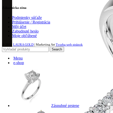
Zákaznícka zóna
Podmienky súťaže
Prihlásenie / Registrácia
Môj účet
Zabudnuté heslo
Moje obľúbené
© 2019
LAURA GOLD
| Marketing Art
Tvorba web stránok
Search
Menu
e-shop
Zásnubné prstene