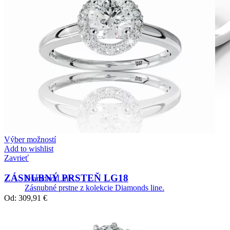
Výber možností
Add to wishlist
Zavrieť
ZÁSNUBNÝ PRSTEŇ LG18
Diamond Line
Zásnubné prstne z kolekcie Diamonds line.
Od:
309,91
€