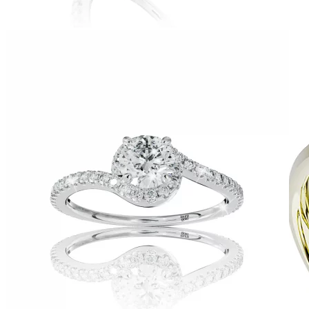
Zásnubné prstne z kolekcie Twin Rings.
Svadobné obrúčky