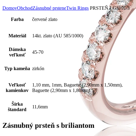
Domov
Obchod
Zásnubné prstene
Twin Rings
PRSTEŇ LG3191/3
Farba
červené zlato
Materiál
14kt. zlato (AU 585/1000)
Dámska
45-70
veľkosť
Typ kameňa
zirkón
Veľkosť
1,10 mm, 1mm, Baguette (2,90mm x 1,50mm),
kamienkov
Baguette (2,90mm x 1,80mm)
Šírka
11,6mm
štandard
Zásnubný prsteň s briliantom