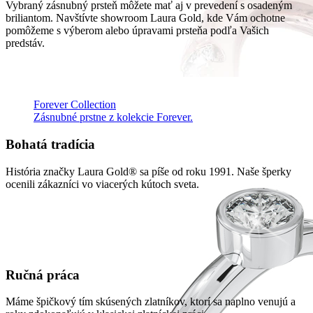
Vybraný zásnubný prsteň môžete mať aj v prevedení s osadeným
briliantom. Navštívte showroom Laura Gold, kde Vám ochotne
pomôžeme s výberom alebo úpravami prsteňa podľa Vašich
predstáv.
Forever Collection
Zásnubné prstne z kolekcie Forever.
Bohatá tradícia
História značky Laura Gold® sa píše od roku 1991. Naše šperky
ocenili zákazníci vo viacerých kútoch sveta.
Ručná práca
Máme špičkový tím skúsených zlatníkov, ktorí sa naplno venujú a