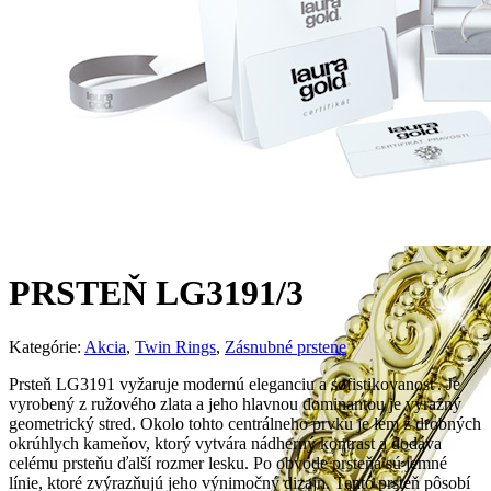
PRSTEŇ LG3191/3
Kategórie:
Akcia
,
Twin Rings
,
Zásnubné prstene
Prsteň LG3191 vyžaruje modernú eleganciu a sofistikovanosť. Je
vyrobený z ružového zlata a jeho hlavnou dominantou je výrazný
geometrický stred. Okolo tohto centrálneho prvku je lem z drobných
okrúhlych kameňov, ktorý vytvára nádherný kontrast a dodáva
celému prsteňu ďalší rozmer lesku. Po obvode prsteňa sú jemné
línie, ktoré zvýrazňujú jeho výnimočný dizajn. Tento prsteň pôsobí