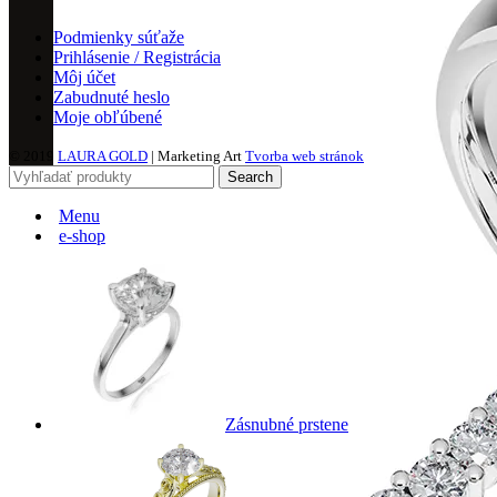
Podmienky súťaže
Prihlásenie / Registrácia
Môj účet
Zabudnuté heslo
Moje obľúbené
© 2019
LAURA GOLD
| Marketing Art
Tvorba web stránok
Search
Menu
e-shop
Zásnubné prstene