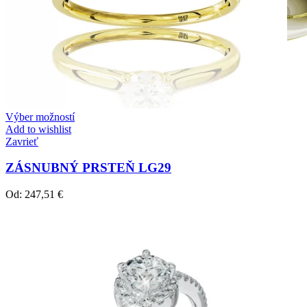
Výber možností
Add to wishlist
Zavrieť
ZÁSNUBNÝ PRSTEŇ LG29
Od:
247,51
€
Crown Beauty
Zásnubné prstne z kolekcie Crown Beauty.