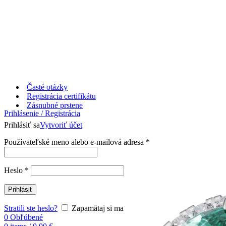
Časté otázky
Registrácia certifikátu
Zásnubné prstene
Prihlásenie / Registrácia
Prihlásiť sa
Vytvoriť účet
Používateľské meno alebo e-mailová adresa
*
Heslo
*
Prihlásiť
Stratili ste heslo?
Zapamätaj si ma
0
Obľúbené