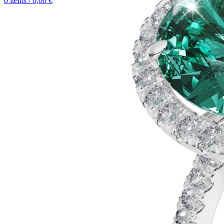
0
items
/
0,00
€