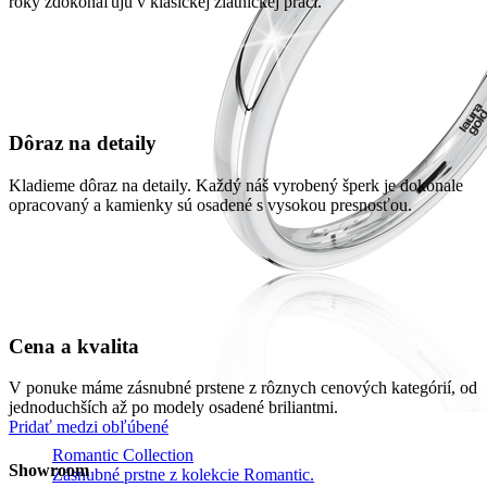
roky zdokonaľujú v klasickej zlatníckej práci.
Dôraz na detaily
Kladieme dôraz na detaily. Každý náš vyrobený šperk je dokonale
opracovaný a kamienky sú osadené s vysokou presnosťou.
Cena a kvalita
V ponuke máme zásnubné prstene z rôznych cenových kategórií, od
jednoduchších až po modely osadené briliantmi.
Pridať medzi obľúbené
Romantic Collection
Showroom
Zásnubné prstne z kolekcie Romantic.