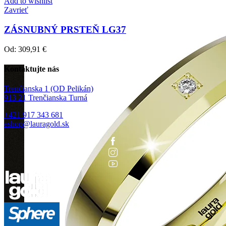
Add to wishlist
Zavrieť
ZÁSNUBNÝ PRSTEŇ LG37
Od:
309,91
€
Kontaktujte nás
Trenčianska 1 (OD Pelikán)
913 21 Trenčianska Turná
+421 917 343 681
eshop@lauragold.sk