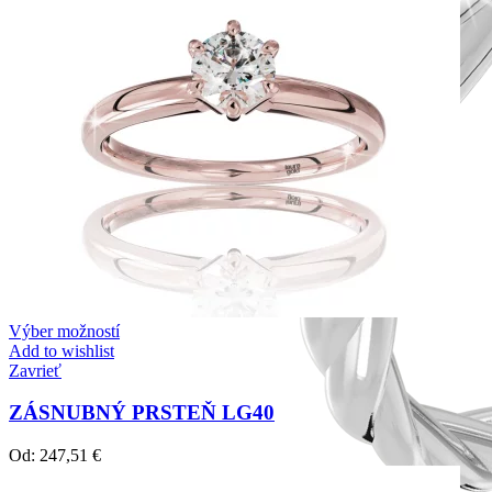
Výber možností
Add to wishlist
Zavrieť
ZÁSNUBNÝ PRSTEŇ LG40
Od:
247,51
€