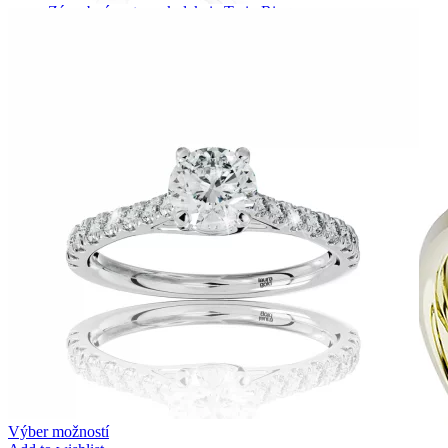
Zásnubné prstne z kolekcie Twin Rings.
Svadobné obrúčky
Výber možností