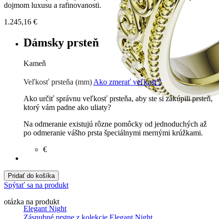
dojmom luxusu a rafinovanosti.
1.245,16
€
Dámsky prsteň
Kameň
Zirkón
€
Prírodné kamene
€
Veľkosť prsteňa (mm)
Ako zmerať veľkosť?
Ako určiť správnu veľkosť prsteňa, aby ste si zakúpili prsteň,
ktorý vám padne ako uliaty?
Na odmeranie existujú rôzne pomôcky od jednoduchých až
po odmeranie vášho prsta špeciálnymi mernými krúžkami.
€
Pridať do košíka
Spýtať sa na produkt
otázka na produkt
Elegant Night
Zásnubné prstne z kolekcie Elegant Night.