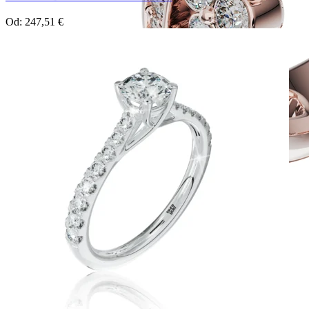
Od:
247,51
€
Twin Rings