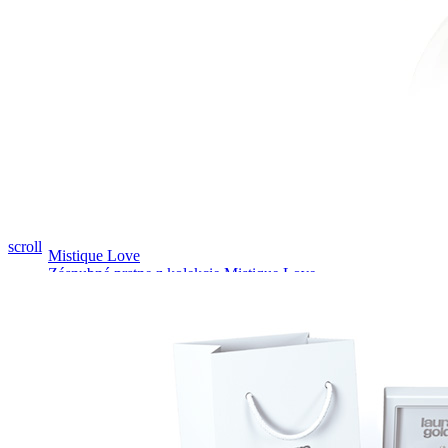
Pozrieť video
scroll
Mistique Love
Zásnubné prstne z kolekcie Mistique Love.