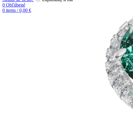
0
Obľúbené
0
items
/
0,00
€