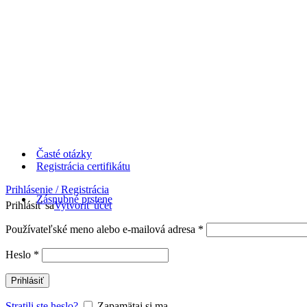
Časté otázky
Registrácia certifikátu
Prihlásenie / Registrácia
Zásnubné prstene
Prihlásiť sa
Vytvoriť účet
Používateľské meno alebo e-mailová adresa
*
Heslo
*
Prihlásiť
Stratili ste heslo?
Zapamätaj si ma