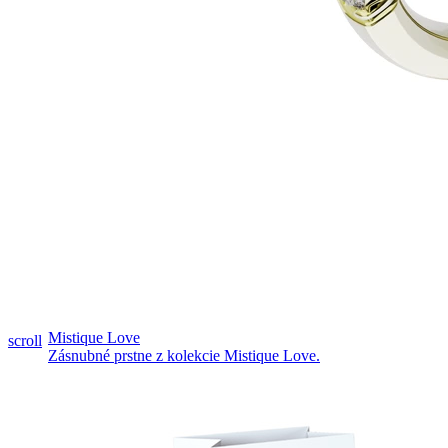
Pozrieť video
Mistique Love
scroll
Zásnubné prstne z kolekcie Mistique Love.