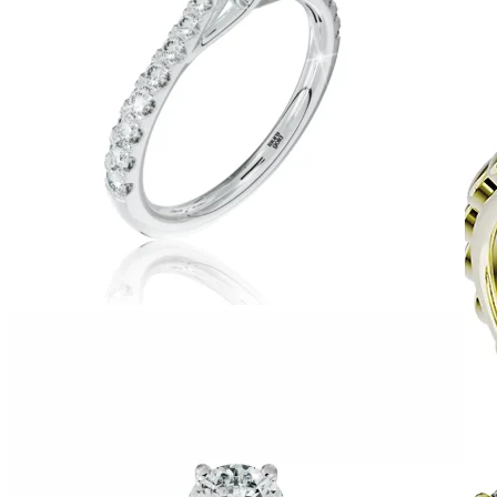
Harmony
Harmónia klasiky a moderného dizajnu.