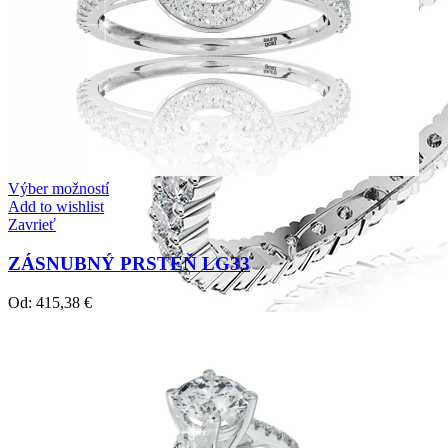
Výber možností
Add to wishlist
Zavrieť
ZÁSNUBNÝ PRSTEŇ LG33
Od:
415,38
€