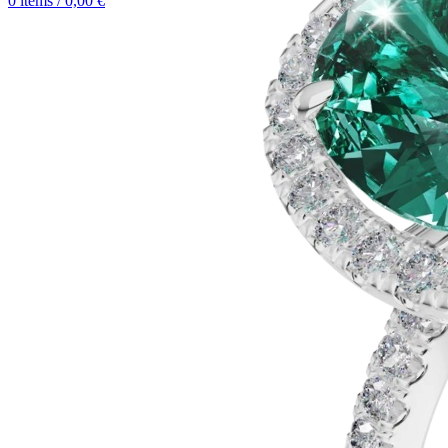
0
items
/
0,00
€