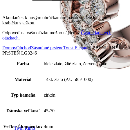
Ako darček k novým obrúčkam od nás dostanete elegantnú
krabičku s taškou.
Odpoveď na vašu otázku možno nájdete v
Často kladených
otázkach
.
Domov
Obchod
Zásnubné prstene
Twist Elegance
ZÁSNUBNÝ
PRSTEŇ LG3246
Farba
biele zlato, žlté zlato, červené zlato
Materiál
14kt. zlato (AU 585/1000)
Typ kameňa
zirkón
Dámska veľkosť
45-70
Veľkosť kamienkov
4mm
Twin Rings