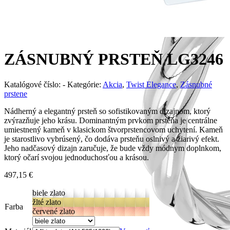
ZÁSNUBNÝ PRSTEŇ LG3246
Katalógové číslo:
-
Kategórie:
Akcia
,
Twist Elegance
,
Zásnubné
prstene
Nádherný a elegantný prsteň so sofistikovaným dizajnom, ktorý
zvýrazňuje jeho krásu. Dominantným prvkom prsteňa je centrálne
umiestnený kameň v klasickom štvorprstencovom uchytení. Kameň
je starostlivo vybrúsený, čo dodáva prsteňu oslnivý a žiarivý efekt.
Jeho nadčasový dizajn zaručuje, že bude vždy módnym doplnkom,
ktorý očarí svojou jednoduchosťou a krásou.
497,15
€
biele zlato
žlté zlato
Farba
červené zlato