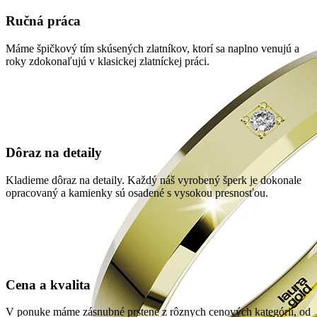
Ručná práca
Máme špičkový tím skúsených zlatníkov, ktorí sa naplno venujú a
roky zdokonaľujú v klasickej zlatníckej práci.
Dôraz na detaily
Kladieme dôraz na detaily. Každý náš vyrobený šperk je dokonale
opracovaný a kamienky sú osadené s vysokou presnosťou.
Cena a kvalita
V ponuke máme zásnubné prstene z rôznych cenových kategórií, od