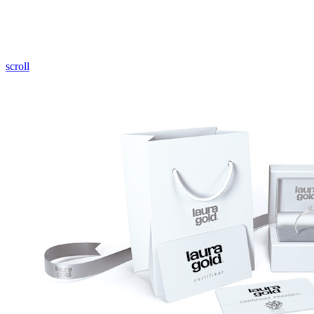
Pozrieť video
scroll