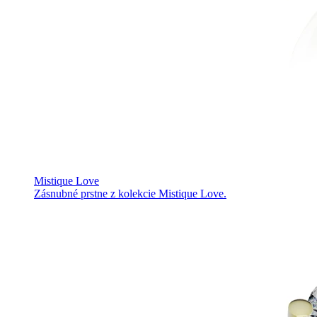
Mistique Love
Zásnubné prstne z kolekcie Mistique Love.