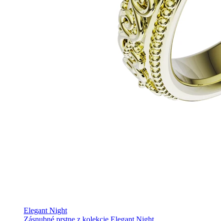
Elegant Night
Zásnubné prstne z kolekcie Elegant Night.