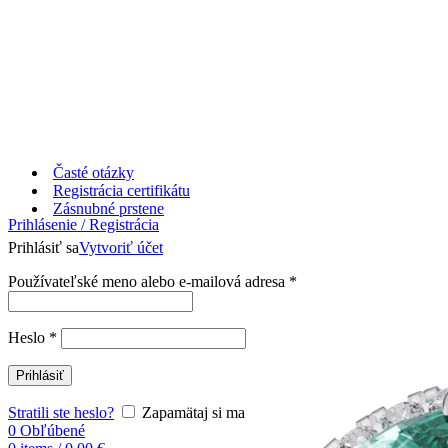
Časté otázky
Registrácia certifikátu
Zásnubné prstene
Prihlásenie / Registrácia
Prihlásiť sa
Vytvoriť účet
Používateľské meno alebo e-mailová adresa
*
Heslo
*
Prihlásiť
Stratili ste heslo?
Zapamätaj si ma
0
Obľúbené