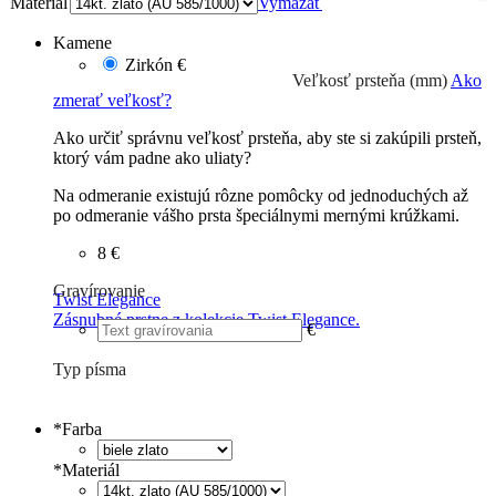
Materiál
Vymazať
Kamene
Zirkón
€
Veľkosť prsteňa (mm)
Ako
zmerať veľkosť?
Ako určiť správnu veľkosť prsteňa, aby ste si zakúpili prsteň,
ktorý vám padne ako uliaty?
Na odmeranie existujú rôzne pomôcky od jednoduchých až
po odmeranie vášho prsta špeciálnymi mernými krúžkami.
8 €
Gravírovanie
Twist Elegance
Zásnubné prstne z kolekcie Twist Elegance.
€
Typ písma
Tlačené
€
Písané
€
*
Farba
*
Materiál