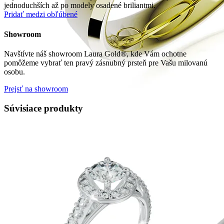
jednoduchších až po modely osadené briliantmi.
Pridať medzi obľúbené
Showroom
Navštívte náš showroom Laura Gold®, kde Vám ochotne
pomôžeme vybrať ten pravý zásnubný prsteň pre Vašu milovanú
osobu.
Prejsť na showroom
Súvisiace produkty
Symphony
Dokonalý lesk tradičného zlata s decentnou iskrou
kamienkov.