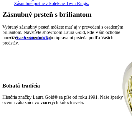
Zásnubné prstne z kolekcie Twin Rings.
Zásnubný prsteň s briliantom
Vybraný zásnubný prsteň môžete mať aj v prevedení s osadeným
briliantom. Navštívte showroom Laura Gold, kde Vám ochotne
pomôžeme s výberom alebo úpravami prsteňa podľa Vašich
Svadobné obrúčky
predstáv.
Bohatá tradícia
História značky Laura Gold® sa píše od roku 1991. Naše šperky
ocenili zákazníci vo viacerých kútoch sveta.