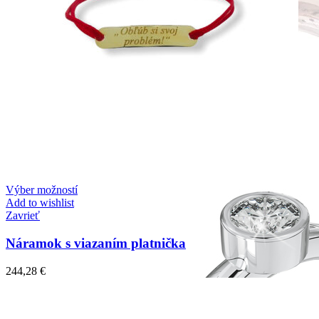
Forever Collection
Zásnubné prstne z kolekcie Forever.
Výber možností
Add to wishlist
Zavrieť
Náramok s viazaním platnička
244,28
€