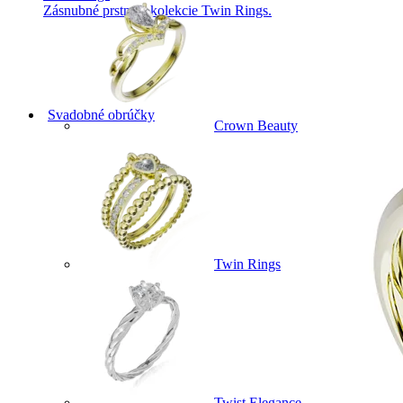
Zásnubné prstne z kolekcie Twin Rings.
Svadobné obrúčky
Crown Beauty
Twin Rings
Twist Elegance