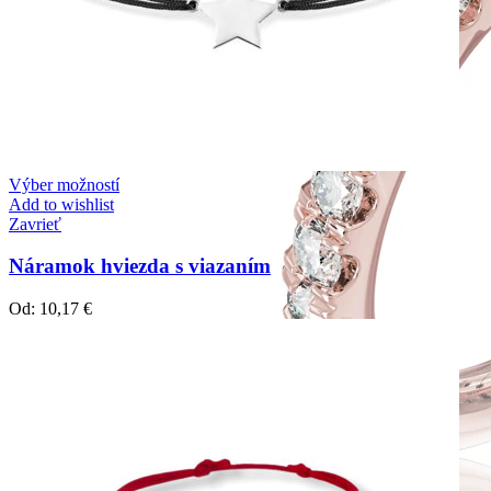
Výber možností
Add to wishlist
Zavrieť
Náramok hviezda s viazaním
Od:
10,17
€