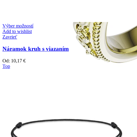
Výber možností
Add to wishlist
Zavrieť
Náramok kruh s viazaním
Od:
10,17
€
Top
Elegant Night
Zásnubné prstne z kolekcie Elegant Night.