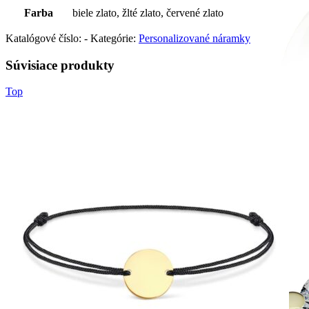
Farba
biele zlato, žlté zlato, červené zlato
Katalógové číslo:
-
Kategórie:
Personalizované náramky
Súvisiace produkty
Top
Mistique Love
Zásnubné prstne z kolekcie Mistique Love.