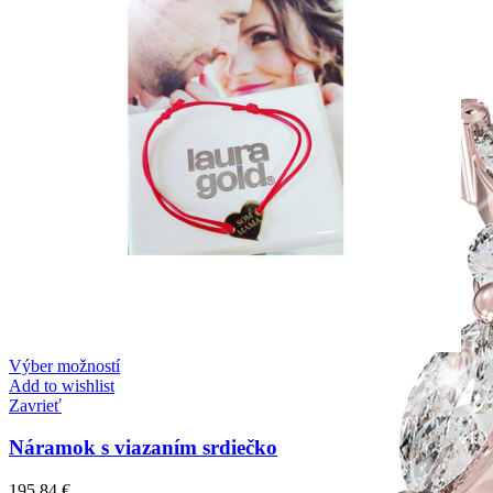
Výber možností
Add to wishlist
Zavrieť
Náramok s viazaním srdiečko
195,84
€