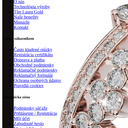
O nás
Technológia výroby
Tím Laura Gold
Naše benefity
Magazín
Kontakt
Pomoc zákazníkom
Často kladené otázky
Registrácia certifikátu
Doprava a platba
Obchodné podmienky
Reklamačné podmienky
Reklamačný formulár
Ochrana osobných údajov
Pravidlá cookies
Zákaznícka zóna
Podmienky súťaže
Prihlásenie / Registrácia
Môj účet
Zabudnuté heslo