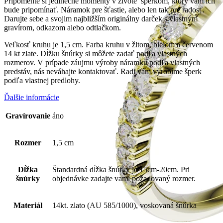
Pripomeňte si jedinečné momenty v živote šperkom, ktorý vám ich
bude pripomínať. Náramok pre šťastie, alebo len tak pre radosť.
Darujte sebe a svojim najbližším originálny darček s vlastným
gravírom, odkazom alebo odtlačkom.
Veľkosť kruhu je 1,5 cm. Farba kruhu v žltom, bielom a červenom
14 kt zlate. Dĺžku šnúrky si môžete zadať podľa vlastných
rozmerov. V prípade záujmu výroby náramku podľa vlastných
predstáv, nás neváhajte kontaktovať. Radi vám vyrobíme šperk
podľa vlastnej predlohy.
Ďalšie informácie
Gravírovanie
áno
Rozmer
1,5 cm
Dĺžka
Štandardná dĺžka šnúrky je 15cm-20cm. Pri
šnúrky
objednávke zadajte vami požadovaný rozmer.
Materiál
14kt. zlato (AU 585/1000), voskovaná šnúrka