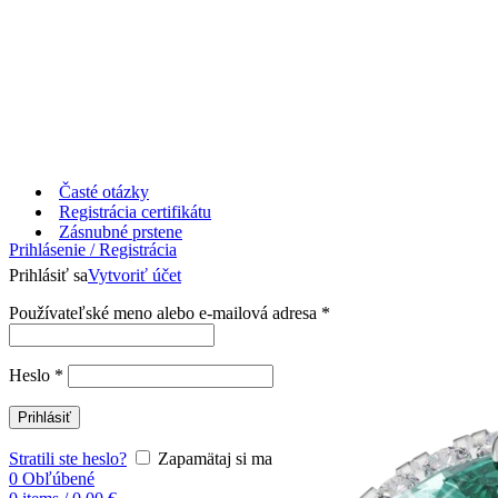
Časté otázky
Registrácia certifikátu
Zásnubné prstene
Prihlásenie / Registrácia
Prihlásiť sa
Vytvoriť účet
Používateľské meno alebo e-mailová adresa
*
Heslo
*
Prihlásiť
Stratili ste heslo?
Zapamätaj si ma
0
Obľúbené