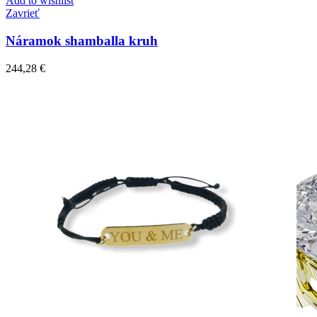
Add to wishlist
Zavrieť
Náramok shamballa kruh
244,28
€
Simple Collection
Zásnubné prstne z kolekcie Simple.