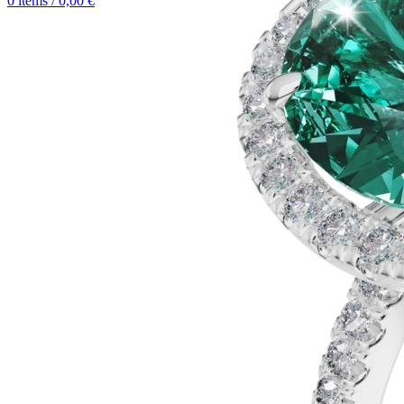
0
items
/
0,00
€