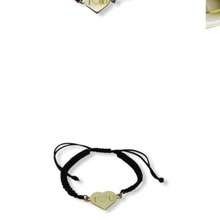
Crown Beauty
Zásnubné prstne z kolekcie Crown Beauty.