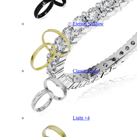
Eternal Shadow
Classic Light
Light +4