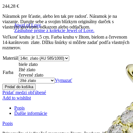
244,28
€
Náramok pre šťastie, alebo len tak pre radosť. Náramok je na
viazanie. Darujte sebe a svojim blízkym originálny darček s
Jewel of Love
vlastným gravírom, odkazom alebo odtlačkom.
Zásnubné prstne z kolekcie Jewel of Love.
Veľkosť kruhu je 1,5 cm. Farba kruhu v žltom, bielom a červenom
14-karátovom zlate. Dĺžku šnúrky si môžete zadať podľa vlastných
rozmerov.
Materiál
biele zlato
žlté zlato
Farba
červené zlato
Vymazať
Pridať do košíka
Pridať medzi obľúbené
Add to wishlist
Popis
Ďalšie informácie
Popis