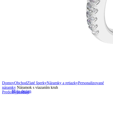
Domov
Obchod
Zlaté šperky
Náramky a retiazky
Personalizované
náramky
Náramok s viazaním kruh
Halo design
Predošlý produkt
Zásnubné prstne z kolekcie Halo Design.