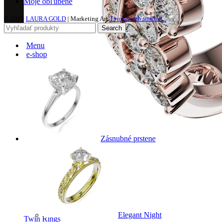
Moje obľúbené
© 2019
LAURA GOLD
| Marketing Art
Tvorba web stránok
Search
Menu
e-shop
Zásnubné prstene
Elegant Night
Twin Rings