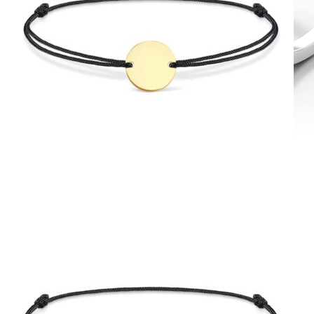
Diamond Line
Zásnubné prstne z kolekcie Diamonds line.