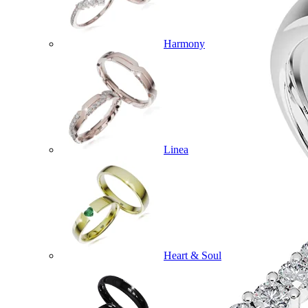
Harmony
Linea
Heart & Soul