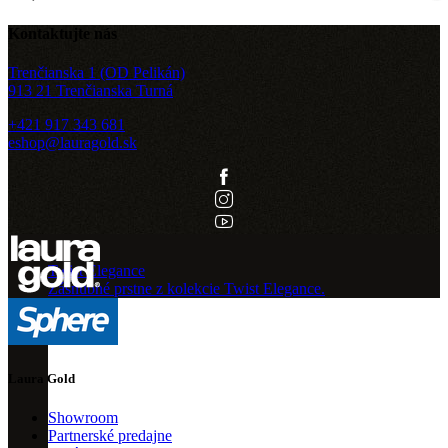
Kontaktujte nás
Trenčianska 1 (OD Pelikán)
913 21 Trenčianska Turná
+421 917 343 681
eshop@lauragold.sk
Twist Elegance
Zásnubné prstne z kolekcie Twist Elegance.
Laura Gold
Showroom
Partnerské predajne