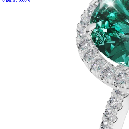
0
items
/
0,00
€