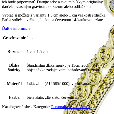
ich bude pripomínať. Darujte sebe a svojim blízkym originálny
darček s vlastným gravírom, odkazom alebo odtlačkom.
Vybrať si môžete z varianty 1,5 cm alebo 1 cm veľkosti srdiečka.
Farba srdiečka v žltom, bielom a červenom 14-karátovom zlate.
Ďalšie informácie
Gravírovanie
áno
Rozmer
1 cm, 1,5 cm
Dĺžka
Štandardná dĺžka šnúrky je 15cm-20cm. Pri
šnúrky
objednávke zadajte vami požadovaný rozmer.
Materiál
14kt. zlato (AU 585/1000), voskovaná šnúrka
Farba
biele zlato, žlté zlato, červené zlato
Katalógové číslo:
-
Kategórie:
Personalizované náramky