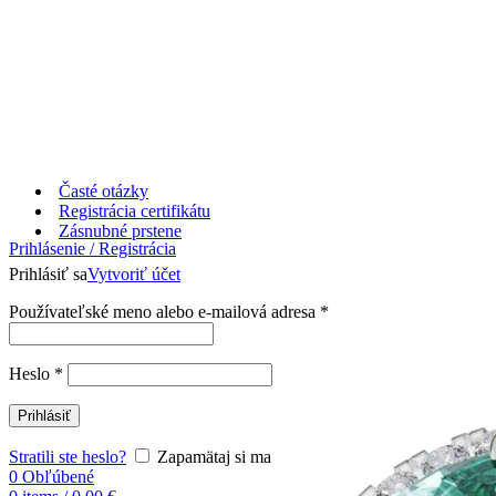
Časté otázky
Registrácia certifikátu
Zásnubné prstene
Prihlásenie / Registrácia
Prihlásiť sa
Vytvoriť účet
Používateľské meno alebo e-mailová adresa
*
Heslo
*
Prihlásiť
Stratili ste heslo?
Zapamätaj si ma
0
Obľúbené