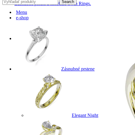
Search
Zásnubné prstne z kolekcie Twin Rings.
Menu
e-shop
Svadobné obrúčky
Zásnubné prstene
Elegant Night