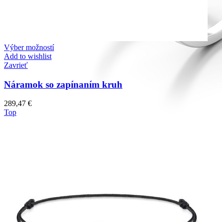
Výber možností
Add to wishlist
Zavrieť
Náramok so zapínaním kruh
289,47
€
Top
Diamond Line
Zásnubné prstne z kolekcie Diamonds line.