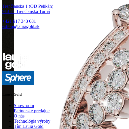
Trenčianska 1 (OD Pelikán)
913 21 Trenčianska Turná
+421 917 343 681
eshop@lauragold.sk
Laura Gold
Showroom
Partnerské predajne
O nás
Technológia výroby
Tím Laura Gold