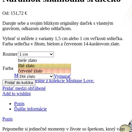
Od:
151,72
€
Darujte sebe a svojim blízkym originálny darček s vlastným
gravírom, odkazom alebo odtlačkom.
Vybrať si môžete z varianty 1,5 cm alebo 1 cm veľkosti srdiečka.
Farba srdiečka v žltom, bielom a červenom 14-karátovom zlate.
Rozmer
biele zlato
žlté zlato
Farba
červené zlato
Mistique Love
Vymazať
Zásnubné prstne z kolekcie Mistique Love.
Pridať do košíka
Pridať medzi obľúbené
Add to wishlist
Popis
Ďalšie informácie
Popis
Pripomeňte si jedinečné momenty v živote so šperkom, ktorý vám