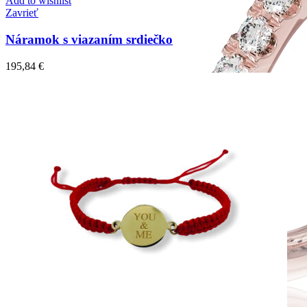
Add to wishlist
Zavrieť
Náramok s viazaním srdiečko
195,84
€