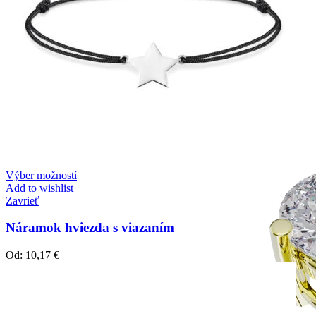
Simple Collection
Zásnubné prstne z kolekcie Simple.
Výber možností
Add to wishlist
Zavrieť
Náramok hviezda s viazaním
Od:
10,17
€