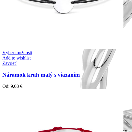
Výber možností
Add to wishlist
Zavrieť
Náramok kruh malý s viazaním
Od:
9,03
€