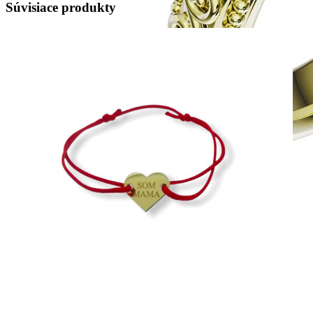
Súvisiace produkty
Elegant Night
Zásnubné prstne z kolekcie Elegant Night.