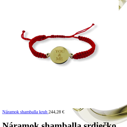
Náramok shamballa kruh
244,28
€
Náramok shamballa srdiečko