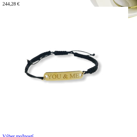
244,28
€
Crown Beauty
Zásnubné prstne z kolekcie Crown Beauty.
Výber možností