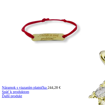
Jewel of Love
Zásnubné prstne z kolekcie Jewel of Love.
Náramok s viazaním platnička
244,28
€
Späť k produktom
Ďalší produkt