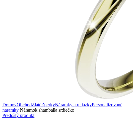
Domov
Obchod
Zlaté šperky
Náramky a retiazky
Personalizované
náramky
Náramok shamballa srdiečko
Predošlý produkt