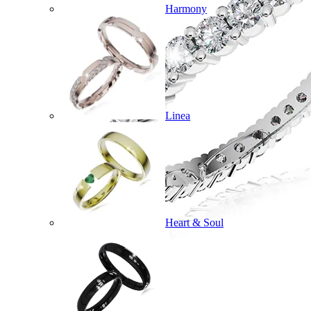
Harmony
Linea
Heart & Soul