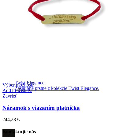
Twist Elegance
Výber možností
Zásnubné prstne z kolekcie Twist Elegance.
Add to wishlist
Zavrieť
Náramok s viazaním platnička
244,28
€
Kontaktujte nás