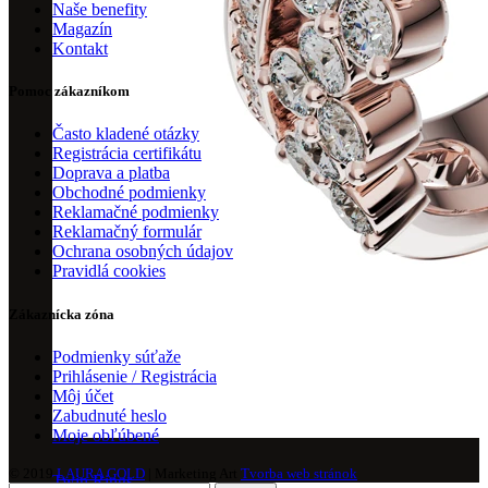
Naše benefity
Magazín
Kontakt
Pomoc zákazníkom
Často kladené otázky
Registrácia certifikátu
Doprava a platba
Obchodné podmienky
Reklamačné podmienky
Reklamačný formulár
Ochrana osobných údajov
Pravidlá cookies
Zákaznícka zóna
Podmienky súťaže
Prihlásenie / Registrácia
Môj účet
Zabudnuté heslo
Moje obľúbené
© 2019
LAURA GOLD
| Marketing Art
Tvorba web stránok
Twin Rings