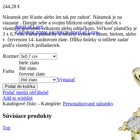
244,28
€
Náramok pre šťastie alebo len tak pre radosť. Náramok je na
viazanie . Darujte sebe a svojim blízkym originálny darček s
Jewel of Love
vlastným gravírom, odkazom alebo odtlačkom. Veľkosť platničky je
Zásnubné prstne z kolekcie Jewel of Love.
3 x 0,7 cm. Farbu platničky si môžete vybrať v žltom, bielom, alebo
v červenom 14- karátovom zlate. Dĺžku šnúrky si môžete zadať
podľa vlastných požiadaviek.
Rozmer
biele zlato
žlté zlato
Farba
červené zlato
Vymazať
Pridať do košíka
Pridať medzi obľúbené
Add to wishlist
Katalógové číslo:
-
Kategórie:
Personalizované náramky
Súvisiace produkty
Top