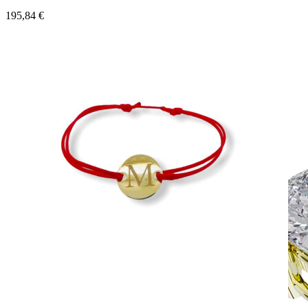
195,84
€
Simple Collection
Zásnubné prstne z kolekcie Simple.