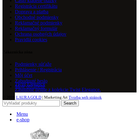
Často kladené otázky
Registrácia certifikátu
Doprava a platba
Obchodné podmienky
Reklamačné podmienky
Reklamačný formulár
Ochrana osobných údajov
Pravidlá cookies
Zákaznícka zóna
Podmienky súťaže
Prihlásenie / Registrácia
Môj účet
Zabudnuté heslo
Twist Elegance
Moje obľúbené
Zásnubné prstne z kolekcie Twist Elegance.
© 2019
LAURA GOLD
| Marketing Art
Tvorba web stránok
Search
Menu
e-shop