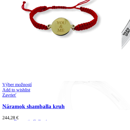
Výber možností
Add to wishlist
Zavrieť
Náramok shamballa kruh
244,28
€
Romantic Collection
Zásnubné prstne z kolekcie Romantic.