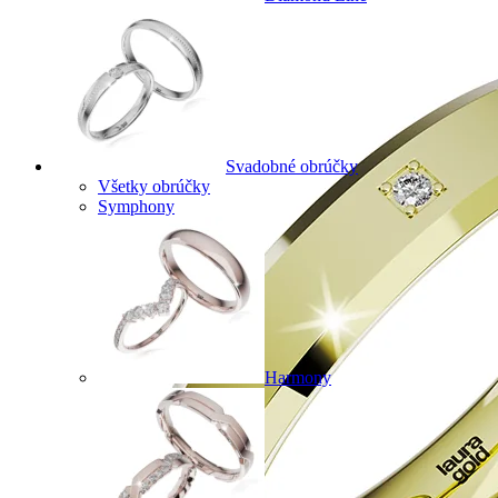
Svadobné obrúčky
Všetky obrúčky
Symphony
Harmony