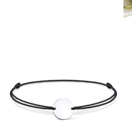
Crown Beauty
Zásnubné prstne z kolekcie Crown Beauty.