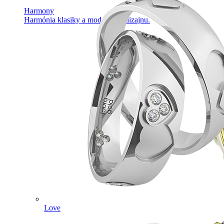
Harmony
Harmónia klasiky a moderného dizajnu.
Love