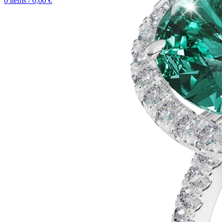
0
items
/
0,00
€