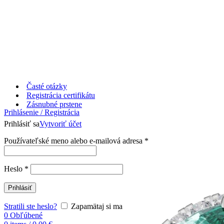
Časté otázky
Registrácia certifikátu
Zásnubné prstene
Prihlásenie / Registrácia
Prihlásiť sa
Vytvoriť účet
Používateľské meno alebo e-mailová adresa
*
Heslo
*
Prihlásiť
Stratili ste heslo?
Zapamätaj si ma
0
Obľúbené