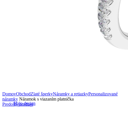
Domov
Obchod
Zlaté šperky
Náramky a retiazky
Personalizované
náramky
Náramok s viazaním platnička
Halo design
Predošlý produkt
Zásnubné prstne z kolekcie Halo Design.