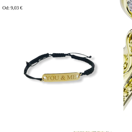
Od:
9,03
€