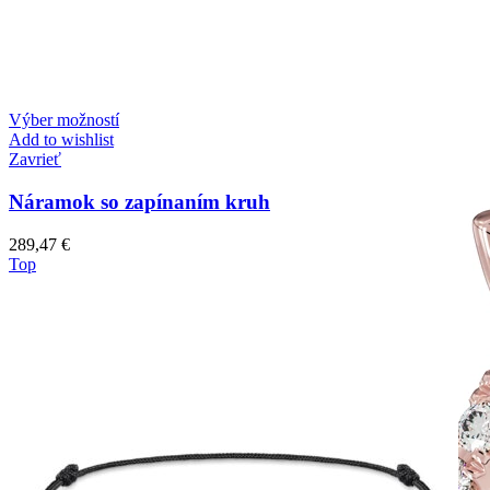
Výber možností
Add to wishlist
Zavrieť
Náramok so zapínaním kruh
289,47
€
Top