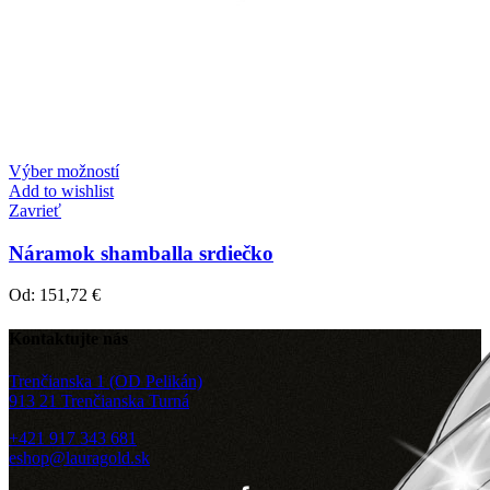
Výber možností
Add to wishlist
Zavrieť
Náramok shamballa srdiečko
Od:
151,72
€
Kontaktujte nás
Trenčianska 1 (OD Pelikán)
913 21 Trenčianska Turná
+421 917 343 681
eshop@lauragold.sk