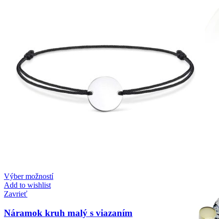
Mistique Love
Zásnubné prstne z kolekcie Mistique Love.
Výber možností
Add to wishlist
Zavrieť
Náramok kruh malý s viazaním