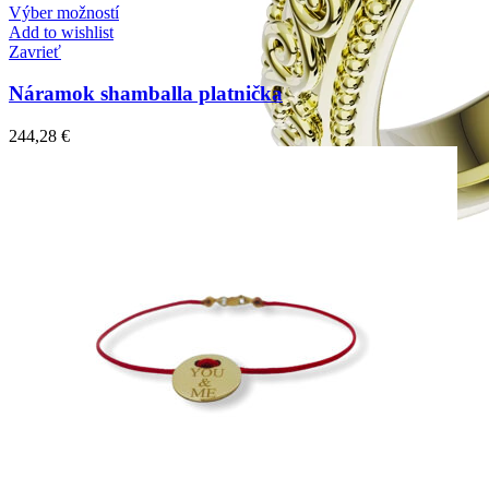
Výber možností
Add to wishlist
Zavrieť
Náramok shamballa platnička
244,28
€
Elegant Night
Zásnubné prstne z kolekcie Elegant Night.