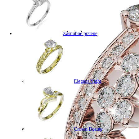
Zásnubné prstene
Elegant Night
Crown Beauty