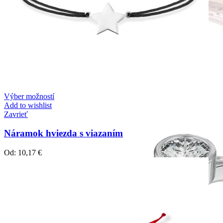
Forever Collection
Zásnubné prstne z kolekcie Forever.
Výber možností
Add to wishlist
Zavrieť
Náramok hviezda s viazaním
Od:
10,17
€