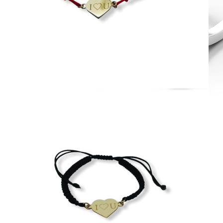
Diamond Line
Zásnubné prstne z kolekcie Diamonds line.