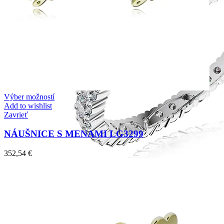
Výber možností
Add to wishlist
Zavrieť
NÁUŠNICE S MENAMI LG3299
352,54
€