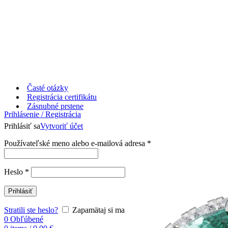
Časté otázky
Registrácia certifikátu
Zásnubné prstene
Prihlásenie / Registrácia
Prihlásiť sa
Vytvoriť účet
Používateľské meno alebo e-mailová adresa
*
Heslo
*
Prihlásiť
Stratili ste heslo?
Zapamätaj si ma
0
Obľúbené