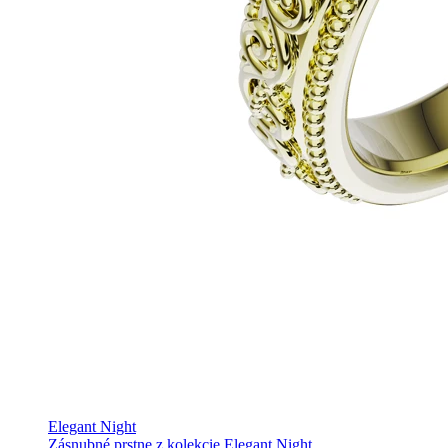
Elegant Night
Zásnubné prstne z kolekcie Elegant Night.