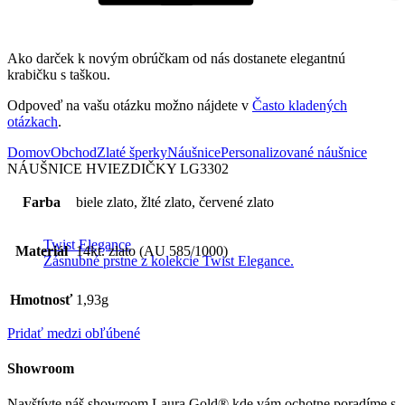
Ako darček k novým obrúčkam od nás dostanete elegantnú
krabičku s taškou.
Odpoveď na vašu otázku možno nájdete v
Často kladených
otázkach
.
Domov
Obchod
Zlaté šperky
Náušnice
Personalizované náušnice
NÁUŠNICE HVIEZDIČKY LG3302
Farba
biele zlato, žlté zlato, červené zlato
Twist Elegance
Materiál
14kt. zlato (AU 585/1000)
Zásnubné prstne z kolekcie Twist Elegance.
Hmotnosť
1,93g
Pridať medzi obľúbené
Showroom
Navštívte náš showroom Laura Gold® kde vám ochotne poradíme s