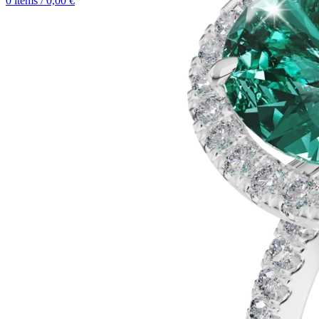
0
items
/
0,00
€