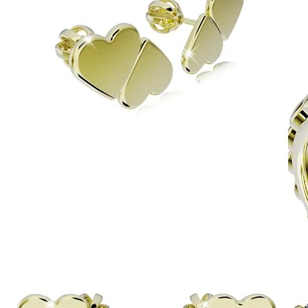
Harmony
Harmónia klasiky a moderného dizajnu.