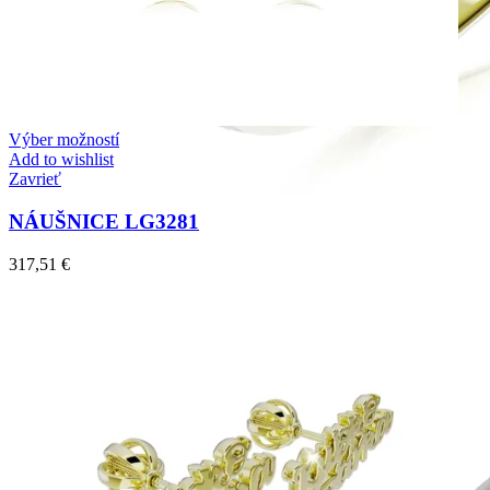
Výber možností
Add to wishlist
Zavrieť
NÁUŠNICE LG3281
317,51
€
Symphony
Dokonalý lesk tradičného zlata s decentnou iskrou
kamienkov.