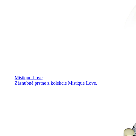
Mistique Love
Zásnubné prstne z kolekcie Mistique Love.