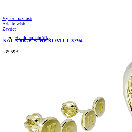
Zásnubné prstne z kolekcie Twin Rings.
Výber možností
Add to wishlist
Zavrieť
Svadobné obrúčky
NÁUŠNICE S MENOM LG3294
335,59
€