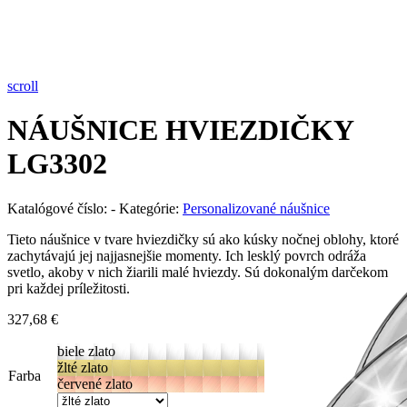
Pozrieť video
scroll
NÁUŠNICE HVIEZDIČKY
LG3302
Katalógové číslo:
-
Kategórie:
Personalizované náušnice
Tieto náušnice v tvare hviezdičky sú ako kúsky nočnej oblohy, ktoré
zachytávajú jej najjasnejšie momenty. Ich lesklý povrch odráža
svetlo, akoby v nich žiarili malé hviezdy. Sú dokonalým darčekom
pri každej príležitosti.
327,68
€
biele zlato
žlté zlato
Farba
červené zlato