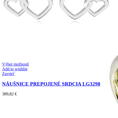
Zásnubné prstne z kolekcie Twin Rings.
Svadobné obrúčky
Výber možností
Add to wishlist
Zavrieť
NÁUŠNICE PREPOJENÉ SRDCIA LG3298
389,82
€