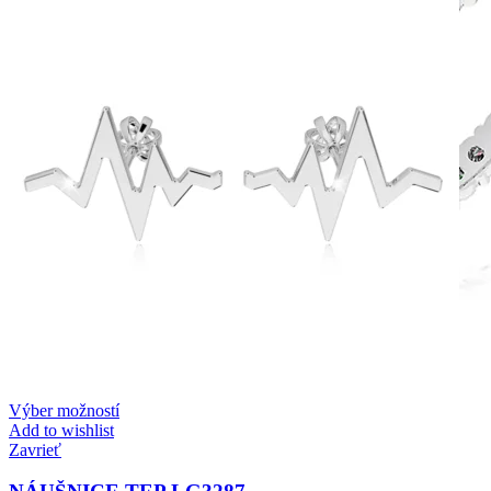
Výber možností
Add to wishlist
Zavrieť