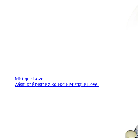
Mistique Love
Zásnubné prstne z kolekcie Mistique Love.