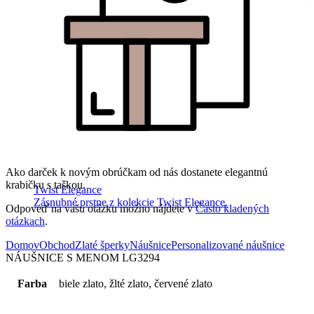
Ako darček k novým obrúčkam od nás dostanete elegantnú
krabičku s taškou.
Twist Elegance
Zásnubné prstne z kolekcie Twist Elegance.
Odpoveď na vašu otázku možno nájdete v
Často kladených
otázkach
.
Domov
Obchod
Zlaté šperky
Náušnice
Personalizované náušnice
NÁUŠNICE S MENOM LG3294
Farba
biele zlato, žlté zlato, červené zlato