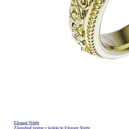
Elegant Night
Zásnubné prstne z kolekcie Elegant Night.