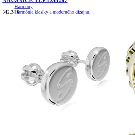
NÁUŠNICE TEP LG3287
Harmony
Harmónia klasiky a moderného dizajnu.
342,34
€