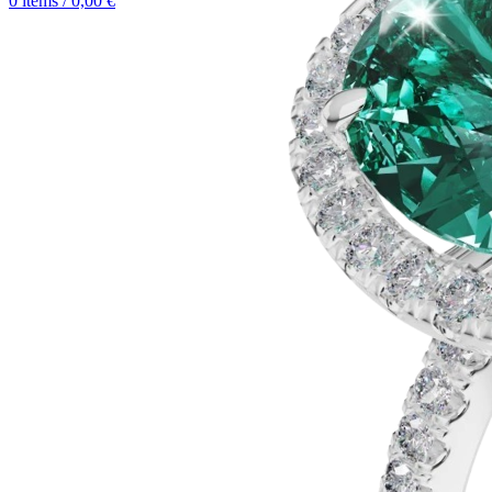
0
items
/
0,00
€