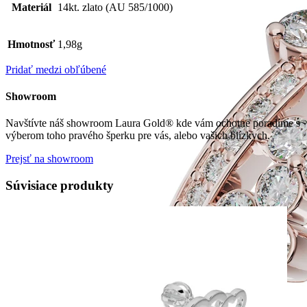
Materiál
14kt. zlato (AU 585/1000)
Hmotnosť
1,98g
Pridať medzi obľúbené
Showroom
Navštívte náš showroom Laura Gold® kde vám ochotne poradíme s
výberom toho pravého šperku pre vás, alebo vašich blízkych.
Prejsť na showroom
Súvisiace produkty