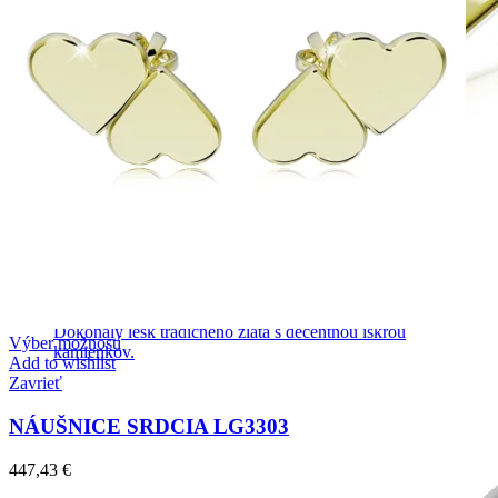
Symphony
Dokonalý lesk tradičného zlata s decentnou iskrou
Výber možností
kamienkov.
Add to wishlist
Zavrieť
NÁUŠNICE SRDCIA LG3303
447,43
€