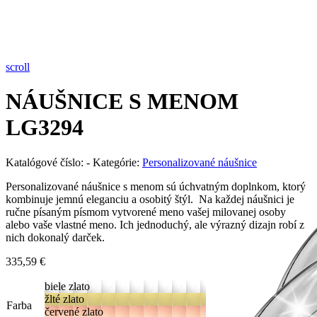
Pozrieť video
scroll
NÁUŠNICE S MENOM
LG3294
Katalógové číslo:
-
Kategórie:
Personalizované náušnice
Personalizované náušnice s menom sú úchvatným doplnkom, ktorý
kombinuje jemnú eleganciu a osobitý štýl. Na každej náušnici je
ručne písaným písmom vytvorené meno vašej milovanej osoby
alebo vaše vlastné meno. Ich jednoduchý, ale výrazný dizajn robí z
nich dokonalý darček.
335,59
€
biele zlato
žlté zlato
Farba
červené zlato