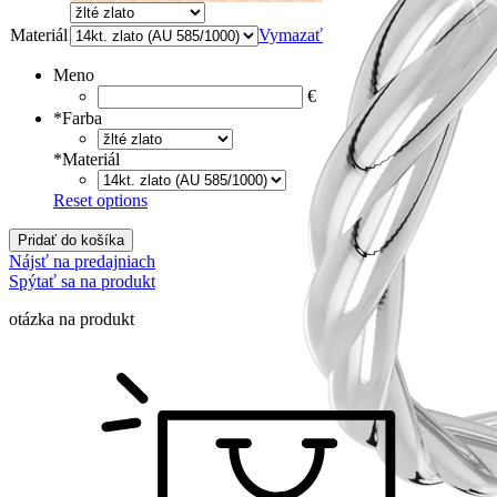
Materiál
Vymazať
Meno
€
*
Farba
*
Materiál
Reset options
Pridať do košíka
Nájsť na predajniach
Spýtať sa na produkt
otázka na produkt