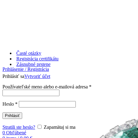
Časté otázky
Registrácia certifikátu
Zásnubné prstene
Prihlásenie / Registrácia
Prihlásiť sa
Vytvoriť účet
Používateľské meno alebo e-mailová adresa
*
Heslo
*
Prihlásiť
Stratili ste heslo?
Zapamätaj si ma
0
Obľúbené