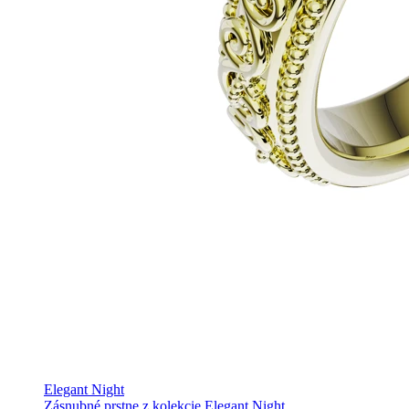
Elegant Night
Zásnubné prstne z kolekcie Elegant Night.