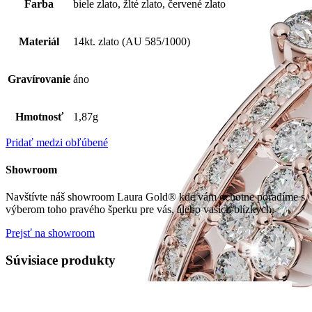
Farba
biele zlato, žlté zlato, červené zlato
Materiál
14kt. zlato (AU 585/1000)
Gravírovanie
áno
Hmotnosť
1,87g
Pridať medzi obľúbené
Showroom
Navštívte náš showroom Laura Gold® kde vám ochotne poradíme s
výberom toho pravého šperku pre vás, alebo vašich blízkych.
Prejsť na showroom
Súvisiace produkty