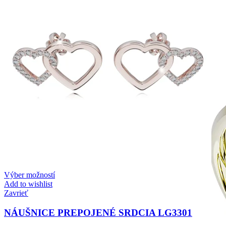
Zásnubné prstne z kolekcie Twin Rings.
Svadobné obrúčky
Výber možností
Add to wishlist
Zavrieť
NÁUŠNICE PREPOJENÉ SRDCIA LG3301