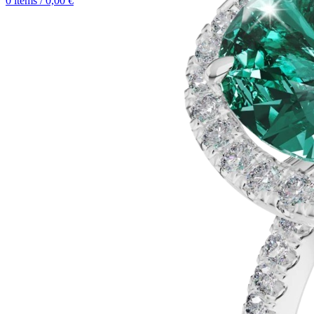
0
items
/
0,00
€