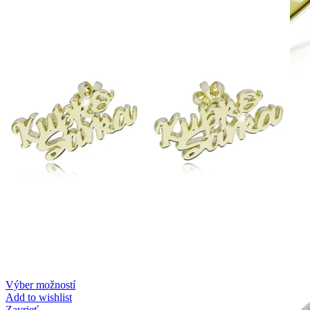
Symphony
Dokonalý lesk tradičného zlata s decentnou iskrou
kamienkov.
Výber možností
Add to wishlist
Zavrieť