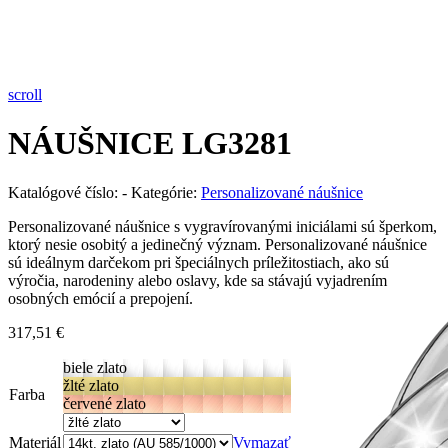
Pozrieť video
scroll
NÁUŠNICE LG3281
Katalógové číslo:
-
Kategórie:
Personalizované náušnice
Personalizované náušnice s vygravírovanými iniciálami sú šperkom,
ktorý nesie osobitý a jedinečný význam. Personalizované náušnice
sú ideálnym darčekom pri špeciálnych príležitostiach, ako sú
výročia, narodeniny alebo oslavy, kde sa stávajú vyjadrením
osobných emócií a prepojení.
317,51
€
biele zlato
žlté zlato
Farba
červené zlato
Materiál
Vymazať