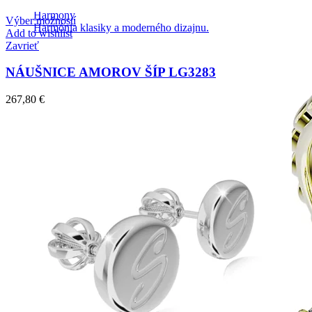
Harmony
Výber možností
Harmónia klasiky a moderného dizajnu.
Add to wishlist
Zavrieť
NÁUŠNICE AMOROV ŠÍP LG3283
267,80
€