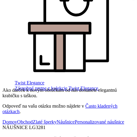
Twist Elegance
Zásnubné prstne z kolekcie Twist Elegance.
Ako darček k novým obrúčkam od nás dostanete elegantnú
krabičku s taškou.
Odpoveď na vašu otázku možno nájdete v
Často kladených
otázkach
.
Domov
Obchod
Zlaté šperky
Náušnice
Personalizované náušnice
NÁUŠNICE LG3281