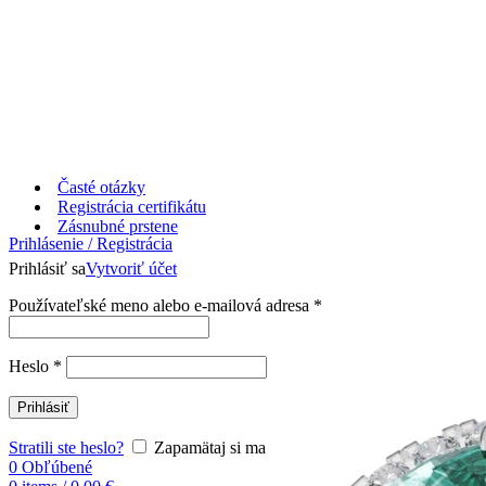
Časté otázky
Registrácia certifikátu
Zásnubné prstene
Prihlásenie / Registrácia
Prihlásiť sa
Vytvoriť účet
Používateľské meno alebo e-mailová adresa
*
Heslo
*
Prihlásiť
Stratili ste heslo?
Zapamätaj si ma
0
Obľúbené