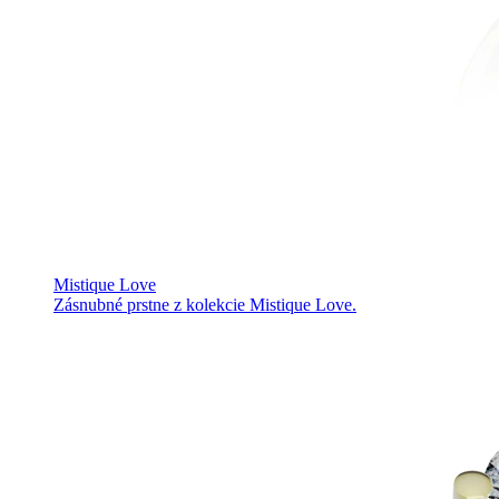
Mistique Love
Zásnubné prstne z kolekcie Mistique Love.