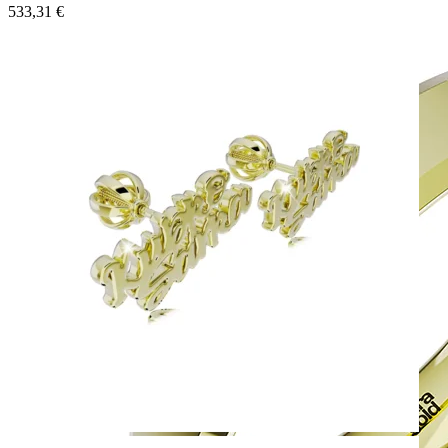
533,31
€