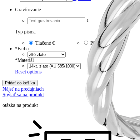
Gravírovanie
€
Typ písma
Tlačené
€
Písané
€
*
Farba
*
Materiál
Reset options
Pridať do košíka
Nájsť na predajniach
Spýtať sa na produkt
otázka na produkt