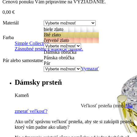
Cenovú ponuku Vám pripravíme na VYŽIADANIE.
0,00
€
Materiál
biele zlato
žlté zlato
Farba
červené zlato
Simple Collection
Zásnubné prstne z kolekcie Simple.
Dámska obrúčka
Pánska obrúčka
Pár alebo samostatne
Pár
Vymazať
Dámsky prsteň
Kameň
Prírodné kamene
0 €
Veľkosť prsteňa (mm)
Ako
zmerať veľkosť?
Ako určiť správnu veľkosť prsteňa, aby ste si zakúpili prsteň,
ktorý vám padne ako uliaty?