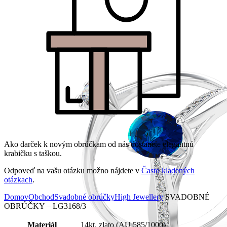
Ako darček k novým obrúčkam od nás dostanete elegantnú
krabičku s taškou.
Odpoveď na vašu otázku možno nájdete v
Často kladených
otázkach
.
Domov
Obchod
Svadobné obrúčky
High Jewellery
SVADOBNÉ
OBRÚČKY – LG3168/3
Materiál
14kt. zlato (AU 585/1000)