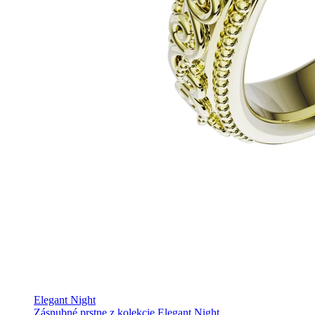
Elegant Night
Zásnubné prstne z kolekcie Elegant Night.