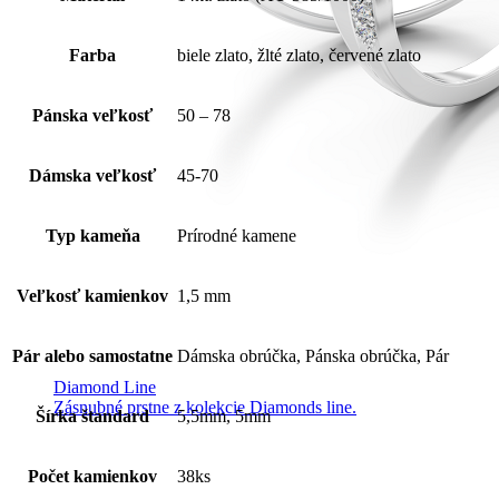
Farba
biele zlato, žlté zlato, červené zlato
Pánska veľkosť
50 – 78
Dámska veľkosť
45-70
Typ kameňa
Prírodné kamene
Veľkosť kamienkov
1,5 mm
Pár alebo samostatne
Dámska obrúčka, Pánska obrúčka, Pár
Diamond Line
Zásnubné prstne z kolekcie Diamonds line.
Šírka štandard
5,5mm, 5mm
Počet kamienkov
38ks