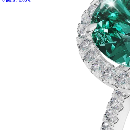
0
items
/
0,00
€