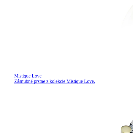
Mistique Love
Zásnubné prstne z kolekcie Mistique Love.