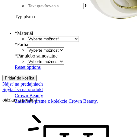
€
Typ písma
Tlačené
€
Písané
€
*
Materiál
*
Farba
*
Pár alebo samostatne
Reset options
Pridať do košíka
Nájsť na predajniach
Spýtať sa na produkt
Crown Beauty
otázka na produkt
Zásnubné prstne z kolekcie Crown Beauty.