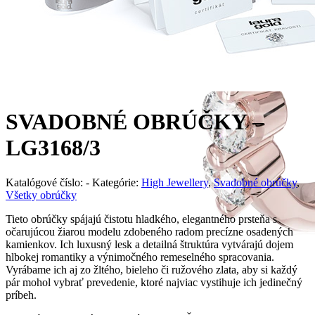
SVADOBNÉ OBRÚČKY –
LG3168/3
Katalógové číslo:
-
Kategórie:
High Jewellery
,
Svadobné obrúčky
,
Všetky obrúčky
Tieto obrúčky spájajú čistotu hladkého, elegantného prsteňa s
očarujúcou žiarou modelu zdobeného radom precízne osadených
kamienkov. Ich luxusný lesk a detailná štruktúra vytvárajú dojem
hlbokej romantiky a výnimočného remeselného spracovania.
Vyrábame ich aj zo žltého, bieleho či ružového zlata, aby si každý
pár mohol vybrať prevedenie, ktoré najviac vystihuje ich jedinečný
príbeh.