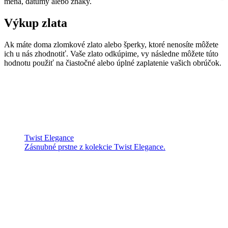
mená, dátumy alebo znaky.
Výkup zlata
Ak máte doma zlomkové zlato alebo šperky, ktoré nenosíte môžete
ich u nás zhodnotiť. Vaše zlato odkúpime, vy následne môžete túto
hodnotu použiť na čiastočné alebo úplné zaplatenie vašich obrúčok.
Twist Elegance
Zásnubné prstne z kolekcie Twist Elegance.