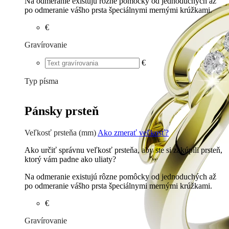
Na odmeranie existujú rôzne pomôcky od jednoduchých až
po odmeranie vášho prsta špeciálnymi mernými krúžkami.
€
Gravírovanie
€
Typ písma
Tlačené
€
Písané
€
Pánsky prsteň
Veľkosť prsteňa (mm)
Ako zmerať veľkosť?
Ako určiť správnu veľkosť prsteňa, aby ste si zakúpili prsteň,
ktorý vám padne ako uliaty?
Na odmeranie existujú rôzne pomôcky od jednoduchých až
po odmeranie vášho prsta špeciálnymi mernými krúžkami.
€
Gravírovanie