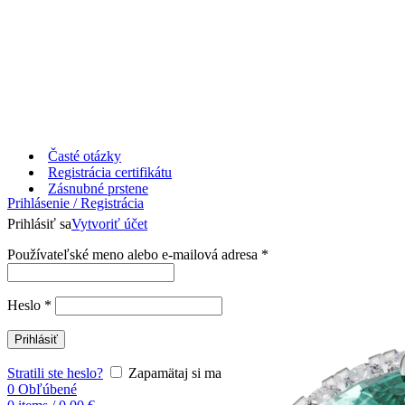
Časté otázky
Registrácia certifikátu
Zásnubné prstene
Prihlásenie / Registrácia
Prihlásiť sa
Vytvoriť účet
Používateľské meno alebo e-mailová adresa
*
Heslo
*
Prihlásiť
Stratili ste heslo?
Zapamätaj si ma
0
Obľúbené