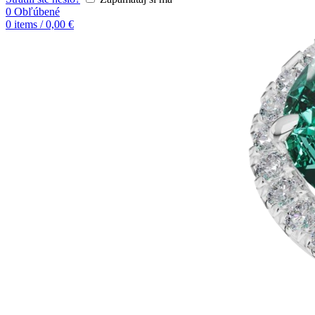
0
Obľúbené
0
items
/
0,00
€