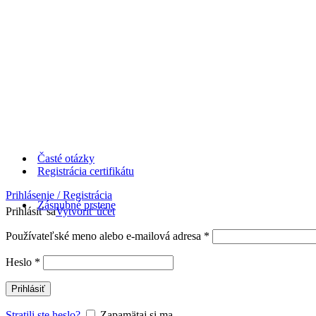
Časté otázky
Registrácia certifikátu
Prihlásenie / Registrácia
Zásnubné prstene
Prihlásiť sa
Vytvoriť účet
Používateľské meno alebo e-mailová adresa
*
Heslo
*
Prihlásiť
Stratili ste heslo?
Zapamätaj si ma