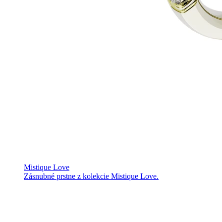
Mistique Love
Zásnubné prstne z kolekcie Mistique Love.