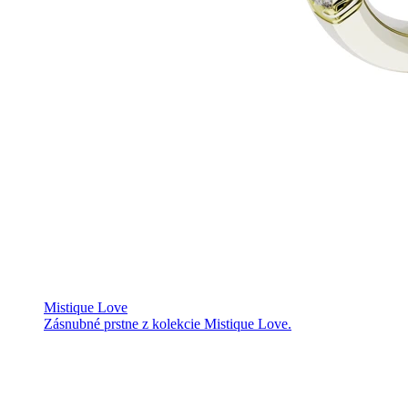
Mistique Love
Zásnubné prstne z kolekcie Mistique Love.