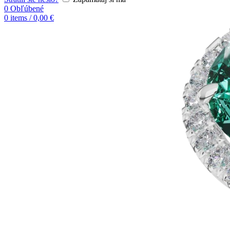
0
Obľúbené
0
items
/
0,00
€