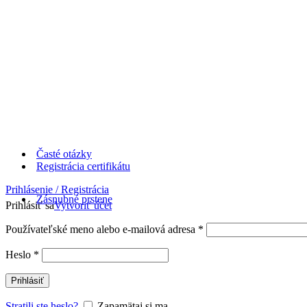
Časté otázky
Registrácia certifikátu
Prihlásenie / Registrácia
Zásnubné prstene
Prihlásiť sa
Vytvoriť účet
Používateľské meno alebo e-mailová adresa
*
Heslo
*
Prihlásiť
Stratili ste heslo?
Zapamätaj si ma