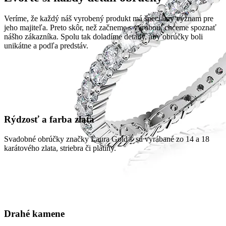
Veríme, že každý náš vyrobený produkt má špeciálny význam pre
jeho majiteľa. Preto skôr, než začneme s výrobou, chceme spoznať
nášho zákazníka. Spolu tak doladíme detaily, aby obrúčky boli
unikátne a podľa predstáv.
Rýdzosť a farba zlata
Svadobné obrúčky značky Laura Gold® sú vyrábané zo 14 a 18
karátového zlata, striebra či platiny.
Drahé kamene