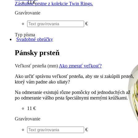
11 €
Zásnubné prstne z kolekcie Twin Rings.
Gravírovanie
€
Typ písma
Svadobné obrúčky
Tlačené
€
Písané
€
Pánsky prsteň
Veľkosť prsteňa (mm)
Ako zmerať veľkosť?
Ako určiť správnu veľkosť prsteňa, aby ste si zakúpili prsteň,
ktorý vám padne ako uliaty?
Na odmeranie existujú rôzne pomôcky od jednoduchých až
po odmeranie vášho prsta špeciálnymi mernými krúžkami.
11 €
Gravírovanie
€