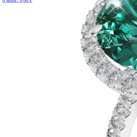
0
items
/
0,00
€