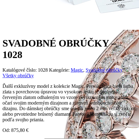
SVADOBNÉ OBRÚČKY –
1028
Katalógové číslo:
1028
Kategórie:
Magic
,
Svadobné obrúčky
,
Všetky obrúčky
Ďalší exkluzívny model z kolekcie Magic. Prevládajúca biela farba
zlata s povrchovou úpravou vo vysokom lesku je doplnená
červeným zlatom odhaleným vo vzore zvýrazneným matovaním,
očarí svojim moderným dizajnom a zároveň jednoduchosťou
dizajnu. Do dámskej obrúčky sme osadili jeden 2 mm veľký zirkón ,
alebo prvotriedne brúsený diamant. Farebnú kombináciu si zvoľte
podľa svojho priania.
Od:
875,80
€