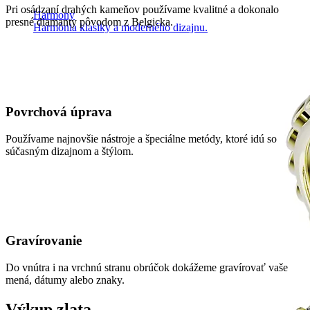
Pri osádzaní drahých kameňov používame kvalitné a dokonalo
Harmony
presné diamanty pôvodom z Belgicka.
Harmónia klasiky a moderného dizajnu.
Povrchová úprava
Používame najnovšie nástroje a špeciálne metódy, ktoré idú so
súčasným dizajnom a štýlom.
Gravírovanie
Do vnútra i na vrchnú stranu obrúčok dokážeme gravírovať vaše
mená, dátumy alebo znaky.
Výkup zlata