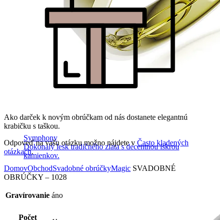
Ako darček k novým obrúčkam od nás dostanete elegantnú
krabičku s taškou.
Symphony
Odpoveď na vašu otázku možno nájdete v
Často kladených
Dokonalý lesk tradičného zlata s decentnou iskrou
otázkach
.
kamienkov.
Domov
Obchod
Svadobné obrúčky
Magic
SVADOBNÉ
OBRÚČKY – 1028
Gravírovanie
áno
Počet