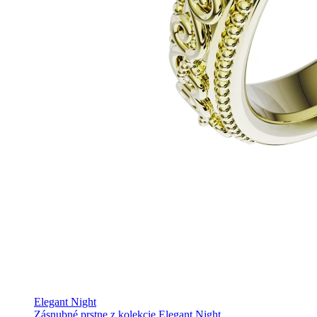
Elegant Night
Zásnubné prstne z kolekcie Elegant Night.