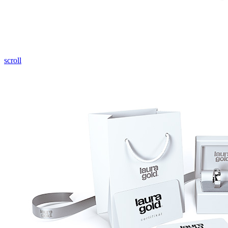
Pozrieť video
scroll
Twist Elegance
Zásnubné prstne z kolekcie Twist Elegance.