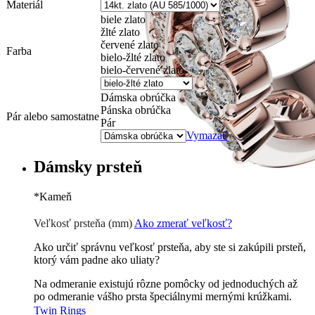
Materiál
biele zlato
žlté zlato
červené zlato
Farba
bielo-žlté zlato
bielo-červené zlato
Dámska obrúčka
Pánska obrúčka
Pár alebo samostatne
Pár
Vymazať
Dámsky prsteň
*
Kameň
Zirkón
0 €
Briliant G-H/Si1-2
76 €
Veľkosť prsteňa (mm)
Ako zmerať veľkosť?
Ako určiť správnu veľkosť prsteňa, aby ste si zakúpili prsteň,
ktorý vám padne ako uliaty?
Na odmeranie existujú rôzne pomôcky od jednoduchých až
po odmeranie vášho prsta špeciálnymi mernými krúžkami.
Twin Rings