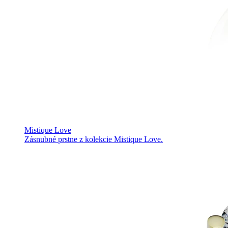
Mistique Love
Zásnubné prstne z kolekcie Mistique Love.