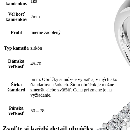
1ks
kamienkov
Veľkosť
2mm
kamienkov
Profil
mierne zaoblený
Typ kameňa
zirkón
Dámska
45-70
veľkosť
5mm, Obrúčky si môžete vybrať aj v iných ako
Šírka
štandartných šírkach. Šírku obrúčok je možné
štandard
zmenšiť alebo zväčšiť. Cena pri zmene je na
vyžiadanie.
Pánska
50 – 78
veľkosť
Zvoľte si každý detail obrúčky