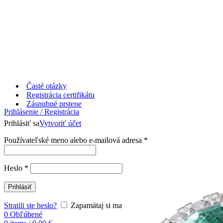
Časté otázky
Registrácia certifikátu
Zásnubné prstene
Prihlásenie / Registrácia
Prihlásiť sa
Vytvoriť účet
Používateľské meno alebo e-mailová adresa
*
Heslo
*
Prihlásiť
Stratili ste heslo?
Zapamätaj si ma
0
Obľúbené