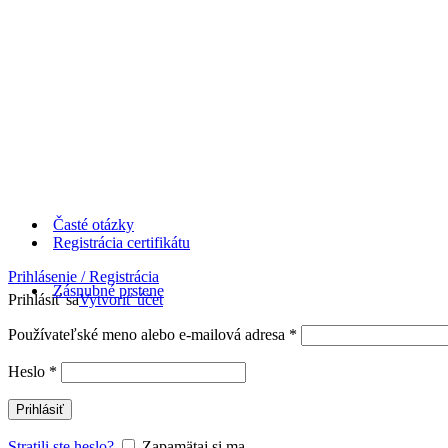
Časté otázky
Registrácia certifikátu
Prihlásenie / Registrácia
Zásnubné prstene
Prihlásiť sa
Vytvoriť účet
Používateľské meno alebo e-mailová adresa
*
Heslo
*
Prihlásiť
Stratili ste heslo?
Zapamätaj si ma