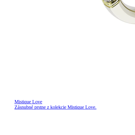
Mistique Love
Zásnubné prstne z kolekcie Mistique Love.