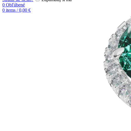
0
Obľúbené
0
items
/
0,00
€