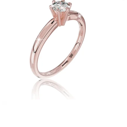
Twist Elegance
Zásnubné prstne z kolekcie Twist Elegance.