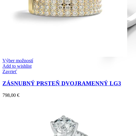
Výber možností
Add to wishlist
Zavrieť
ZÁSNUBNÝ PRSTEŇ DVOJRAMENNÝ LG3
798,00
€
Diamond Line
Zásnubné prstne z kolekcie Diamonds line.