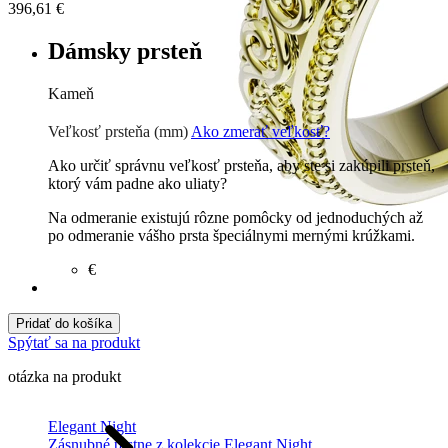
396,61
€
Dámsky prsteň
Kameň
Zirkón
€
Prírodné kamene
€
Veľkosť prsteňa (mm)
Ako zmerať veľkosť?
Ako určiť správnu veľkosť prsteňa, aby ste si zakúpili prsteň,
ktorý vám padne ako uliaty?
Na odmeranie existujú rôzne pomôcky od jednoduchých až
po odmeranie vášho prsta špeciálnymi mernými krúžkami.
€
Pridať do košíka
Spýtať sa na produkt
otázka na produkt
Elegant Night
Zásnubné prstne z kolekcie Elegant Night.