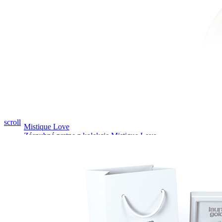
Pozrieť video
scroll
Mistique Love
Zásnubné prstne z kolekcie Mistique Love.