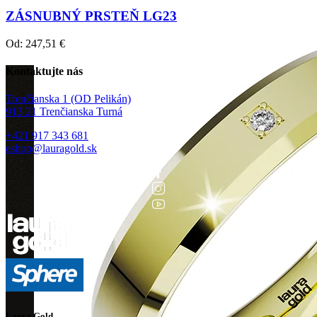
ZÁSNUBNÝ PRSTEŇ LG23
Od:
247,51
€
Kontaktujte nás
Trenčianska 1 (OD Pelikán)
913 21 Trenčianska Turná
+421 917 343 681
eshop@lauragold.sk
Laura Gold