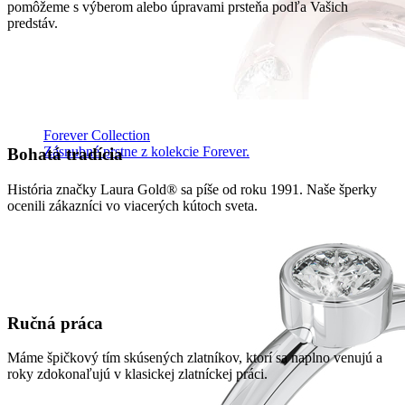
pomôžeme s výberom alebo úpravami prsteňa podľa Vašich
predstáv.
Forever Collection
Zásnubné prstne z kolekcie Forever.
Bohatá tradícia
História značky Laura Gold® sa píše od roku 1991. Naše šperky
ocenili zákazníci vo viacerých kútoch sveta.
Ručná práca
Máme špičkový tím skúsených zlatníkov, ktorí sa naplno venujú a
roky zdokonaľujú v klasickej zlatníckej práci.