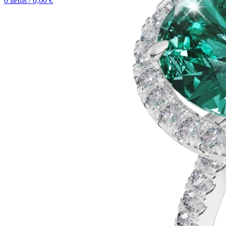
0
items
/
0,00
€