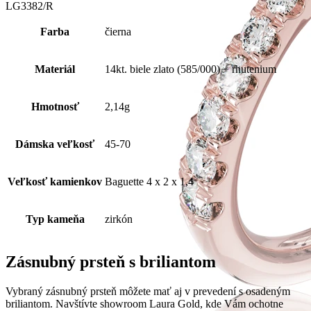
LG3382/R
Farba
čierna
Materiál
14kt. biele zlato (585/000) + rhutenium
Hmotnosť
2,14g
Dámska veľkosť
45-70
Veľkosť kamienkov
Baguette 4 x 2 x 1,4
Typ kameňa
zirkón
Zásnubný prsteň s briliantom
Vybraný zásnubný prsteň môžete mať aj v prevedení s osadeným
briliantom. Navštívte showroom Laura Gold, kde Vám ochotne