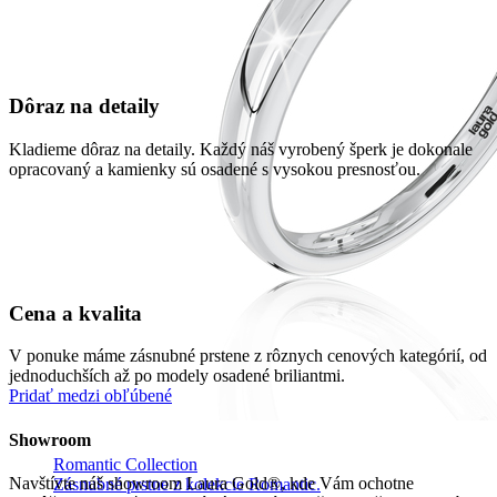
Dôraz na detaily
Kladieme dôraz na detaily. Každý náš vyrobený šperk je dokonale
opracovaný a kamienky sú osadené s vysokou presnosťou.
Cena a kvalita
V ponuke máme zásnubné prstene z rôznych cenových kategórií, od
jednoduchších až po modely osadené briliantmi.
Pridať medzi obľúbené
Showroom
Romantic Collection
Navštívte náš showroom Laura Gold®, kde Vám ochotne
Zásnubné prstne z kolekcie Romantic.