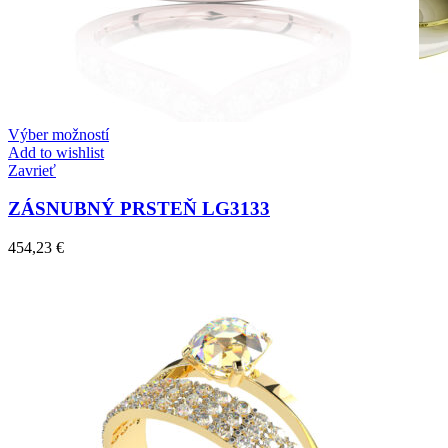
Výber možností
Add to wishlist
Zavrieť
ZÁSNUBNÝ PRSTEŇ LG3133
454,23
€
Crown Beauty
Zásnubné prstne z kolekcie Crown Beauty.