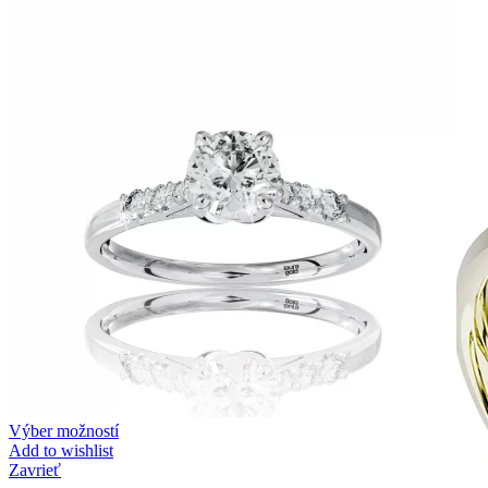
Zásnubné prstne z kolekcie Twin Rings.
Svadobné obrúčky
Výber možností
Add to wishlist
Zavrieť