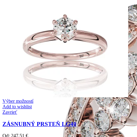
Výber možností
Add to wishlist
Zavrieť
ZÁSNUBNÝ PRSTEŇ LG40
Od:
247,51
€