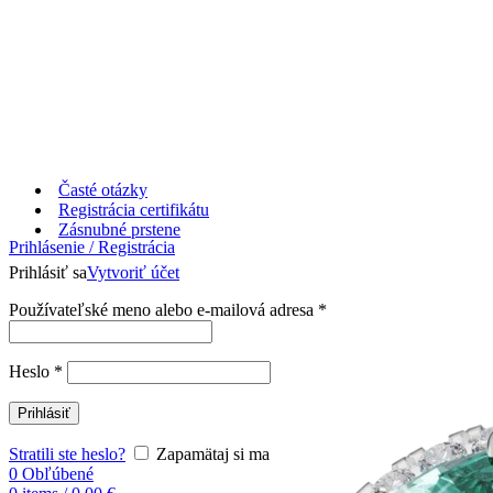
Časté otázky
Registrácia certifikátu
Zásnubné prstene
Prihlásenie / Registrácia
Prihlásiť sa
Vytvoriť účet
Používateľské meno alebo e-mailová adresa
*
Heslo
*
Prihlásiť
Stratili ste heslo?
Zapamätaj si ma
0
Obľúbené