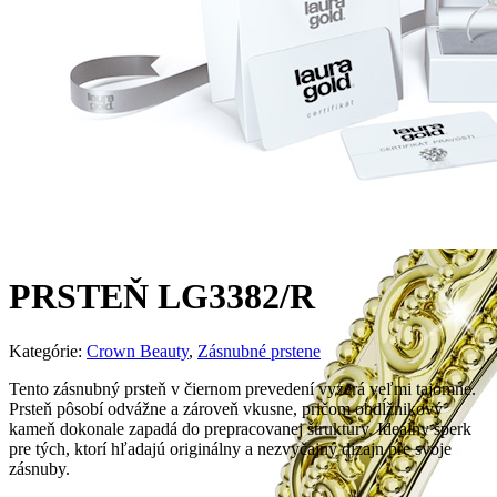
PRSTEŇ LG3382/R
Kategórie:
Crown Beauty
,
Zásnubné prstene
Tento zásnubný prsteň v čiernom prevedení vyzerá veľmi tajomne.
Prsteň pôsobí odvážne a zároveň vkusne, pričom obdĺžnikový
kameň dokonale zapadá do prepracovanej štruktúry. Ideálny šperk
pre tých, ktorí hľadajú originálny a nezvyčajný dizajn pre svoje
zásnuby.