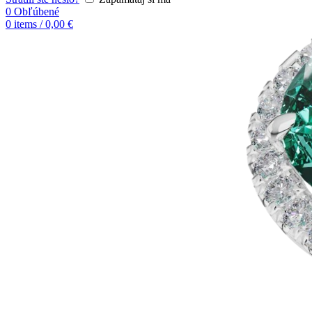
0
Obľúbené
0
items
/
0,00
€