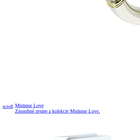
Pozrieť video
Mistique Love
scroll
Zásnubné prstne z kolekcie Mistique Love.