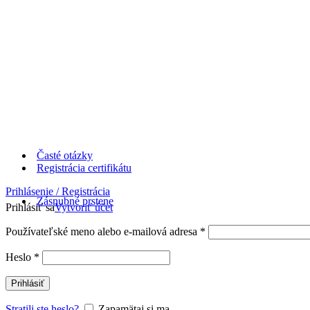
Časté otázky
Registrácia certifikátu
Prihlásenie / Registrácia
Zásnubné prstene
Prihlásiť sa
Vytvoriť účet
Používateľské meno alebo e-mailová adresa
*
Heslo
*
Prihlásiť
Stratili ste heslo?
Zapamätaj si ma