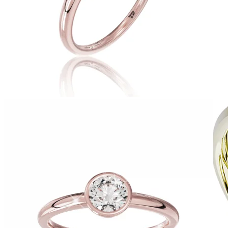
Zásnubné prstne z kolekcie Twin Rings.
Svadobné obrúčky