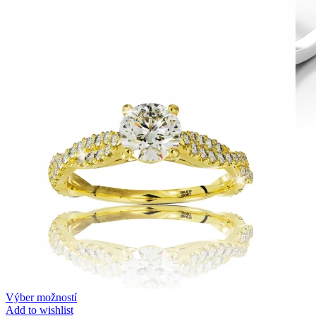
Diamond Line
Zásnubné prstne z kolekcie Diamonds line.
Výber možností
Add to wishlist