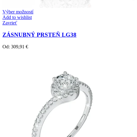
Výber možností
Add to wishlist
Zavrieť
ZÁSNUBNÝ PRSTEŇ LG38
Od:
309,91
€
Twist Elegance
Zásnubné prstne z kolekcie Twist Elegance.