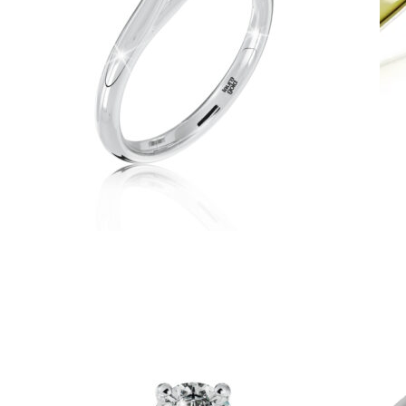
Symphony
Dokonalý lesk tradičného zlata s decentnou iskrou
kamienkov.