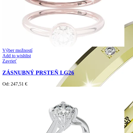
Výber možností
Add to wishlist
Zavrieť
ZÁSNUBNÝ PRSTEŇ LG26
Od:
247,51
€