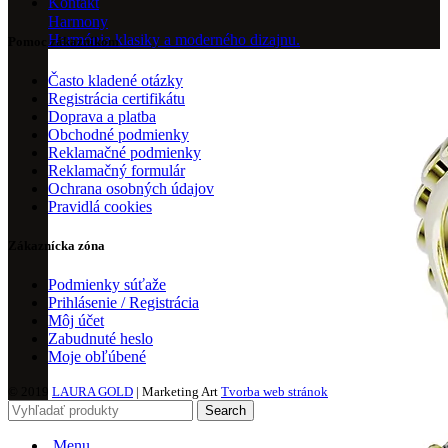
Kontakt
Harmony
Harmónia klasiky a moderného dizajnu.
Pomoc zákazníkom
Často kladené otázky
Registrácia certifikátu
Doprava a platba
Obchodné podmienky
Reklamačné podmienky
Reklamačný formulár
Ochrana osobných údajov
Pravidlá cookies
Zákaznícka zóna
Podmienky súťaže
Prihlásenie / Registrácia
Môj účet
Zabudnuté heslo
Moje obľúbené
© 2019
LAURA GOLD
| Marketing Art
Tvorba web stránok
Search
Menu