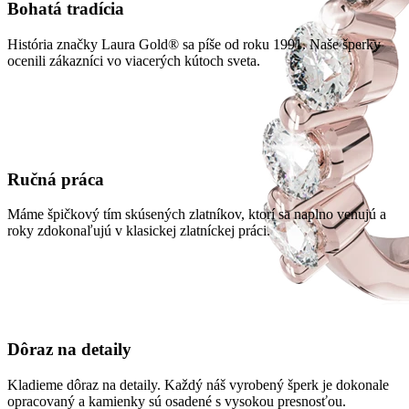
Bohatá tradícia
História značky Laura Gold® sa píše od roku 1991. Naše šperky
ocenili zákazníci vo viacerých kútoch sveta.
Ručná práca
Máme špičkový tím skúsených zlatníkov, ktorí sa naplno venujú a
roky zdokonaľujú v klasickej zlatníckej práci.
Dôraz na detaily
Kladieme dôraz na detaily. Každý náš vyrobený šperk je dokonale
opracovaný a kamienky sú osadené s vysokou presnosťou.