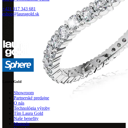
+421 917 343 681
eshop@lauragold.sk
Laura Gold
Showroom
Partnerské predajne
O nás
Technológia výroby
Tím Laura Gold
Naše benefity
Magazín