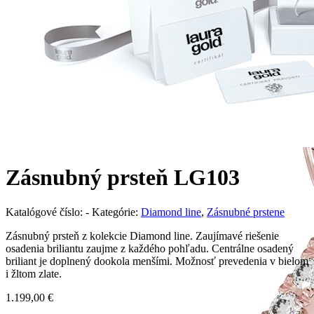
Zásnubný prsteň LG103
Katalógové číslo:
-
Kategórie:
Diamond line
,
Zásnubné prstene
Zásnubný prsteň z kolekcie Diamond line. Zaujímavé riešenie
osadenia briliantu zaujme z každého pohľadu. Centrálne osadený
briliant je doplnený dookola menšími. Možnosť prevedenia v bielom
i žltom zlate.
1.199,00
€