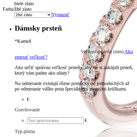
biele zlato
Farba
žlté zlato
Vymazať
Dámsky prsteň
*
Kameň
Briliant G-H/Si2
€
Veľkosť prsteňa (mm)
Ako
zmerať veľkosť?
Ako určiť správnu veľkosť prsteňa, aby ste si zakúpili prsteň,
ktorý vám padne ako uliaty?
Na odmeranie existujú rôzne pomôcky od jednoduchých až
po odmeranie vášho prsta špeciálnymi mernými krúžkami.
€
Gravírovanie
€
Typ písma