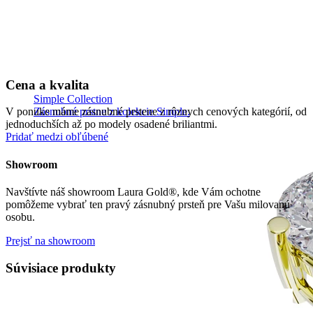
Cena a kvalita
Simple Collection
Zásnubné prstne z kolekcie Simple.
V ponuke máme zásnubné prstene z rôznych cenových kategórií, od
jednoduchších až po modely osadené briliantmi.
Pridať medzi obľúbené
Showroom
Navštívte náš showroom Laura Gold®, kde Vám ochotne
pomôžeme vybrať ten pravý zásnubný prsteň pre Vašu milovanú
osobu.
Prejsť na showroom
Súvisiace produkty