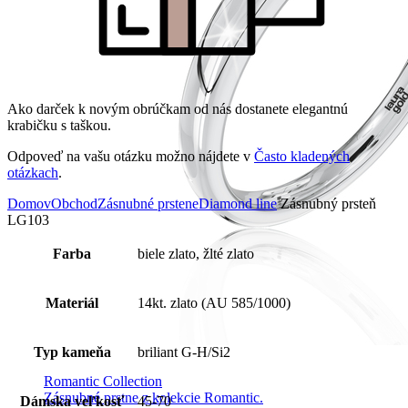
Ako darček k novým obrúčkam od nás dostanete elegantnú
krabičku s taškou.
Odpoveď na vašu otázku možno nájdete v
Často kladených
otázkach
.
Domov
Obchod
Zásnubné prstene
Diamond line
Zásnubný prsteň
LG103
Farba
biele zlato, žlté zlato
Materiál
14kt. zlato (AU 585/1000)
Typ kameňa
briliant G-H/Si2
Romantic Collection
Zásnubné prstne z kolekcie Romantic.
Dámska veľkosť
45-70