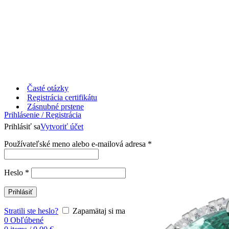
Časté otázky
Registrácia certifikátu
Zásnubné prstene
Prihlásenie / Registrácia
Prihlásiť sa
Vytvoriť účet
Používateľské meno alebo e-mailová adresa
*
Heslo
*
Prihlásiť
Stratili ste heslo?
Zapamätaj si ma
0
Obľúbené