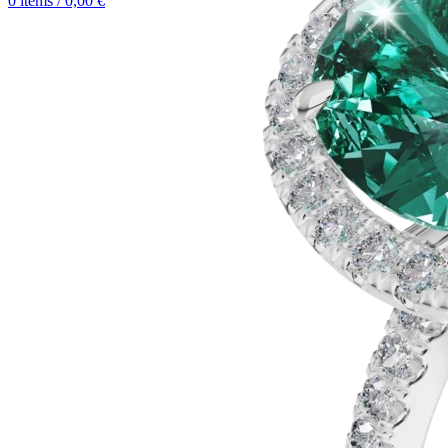
0
items
/
0,00
€