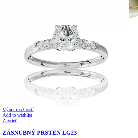
Crown Beauty
Zásnubné prstne z kolekcie Crown Beauty.
Výber možností
Add to wishlist
Zavrieť
ZÁSNUBNÝ PRSTEŇ LG23