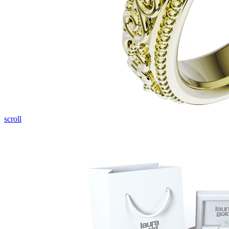
scroll
Elegant Night
Zásnubné prstne z kolekcie Elegant Night.