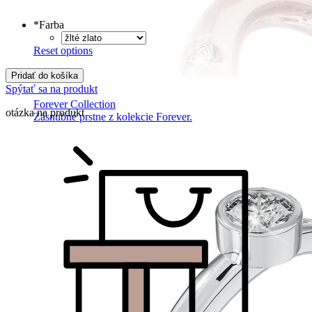
Tlačené
€
Písané
€
*
Farba
Reset options
Pridať do košíka
Spýtať sa na produkt
Forever Collection
otázka na produkt
Zásnubné prstne z kolekcie Forever.