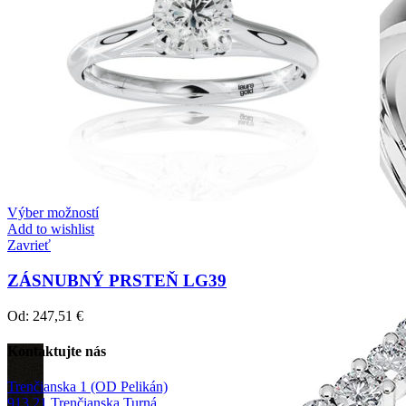
Výber možností
Add to wishlist
Zavrieť
ZÁSNUBNÝ PRSTEŇ LG39
Od:
247,51
€
Kontaktujte nás
Trenčianska 1 (OD Pelikán)
913 21 Trenčianska Turná