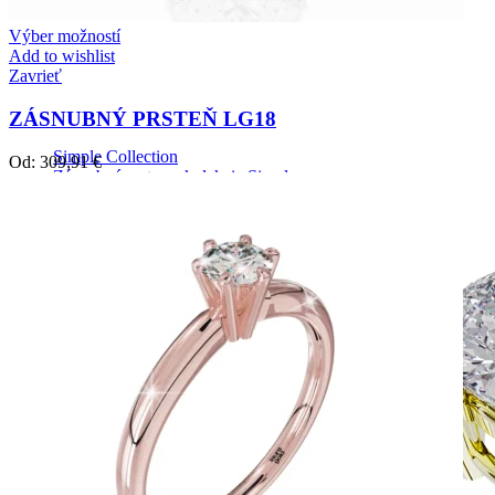
Výber možností
Add to wishlist
Zavrieť
ZÁSNUBNÝ PRSTEŇ LG18
Simple Collection
Od:
309,91
€
Zásnubné prstne z kolekcie Simple.