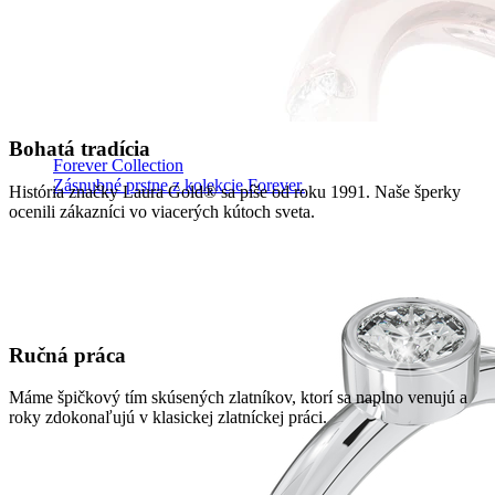
Bohatá tradícia
Forever Collection
Zásnubné prstne z kolekcie Forever.
História značky Laura Gold® sa píše od roku 1991. Naše šperky
ocenili zákazníci vo viacerých kútoch sveta.
Ručná práca
Máme špičkový tím skúsených zlatníkov, ktorí sa naplno venujú a
roky zdokonaľujú v klasickej zlatníckej práci.