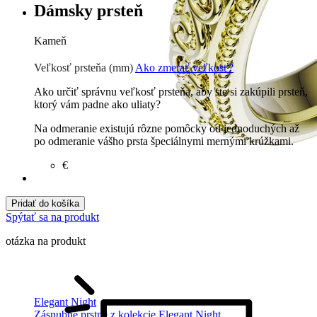
Dámsky prsteň
Kameň
Zirkón
€
Prírodné kamene
€
Veľkosť prsteňa (mm)
Ako zmerať veľkosť?
Ako určiť správnu veľkosť prsteňa, aby ste si zakúpili prsteň,
ktorý vám padne ako uliaty?
Na odmeranie existujú rôzne pomôcky od jednoduchých až
po odmeranie vášho prsta špeciálnymi mernými krúžkami.
€
Pridať do košíka
Spýtať sa na produkt
otázka na produkt
Elegant Night
Zásnubné prstne z kolekcie Elegant Night.