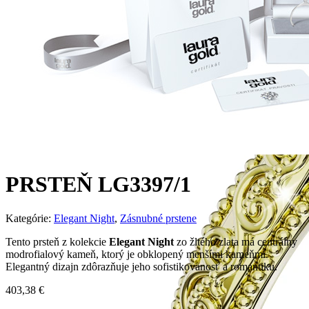
PRSTEŇ LG3397/1
Kategórie:
Elegant Night
,
Zásnubné prstene
Tento prsteň z kolekcie
Elegant Night
zo žltého zlata má centrálny
modrofialový kameň, ktorý je obklopený menšími kameňmi.
Elegantný dizajn zdôrazňuje jeho sofistikovanosť a romantiku.
403,38
€