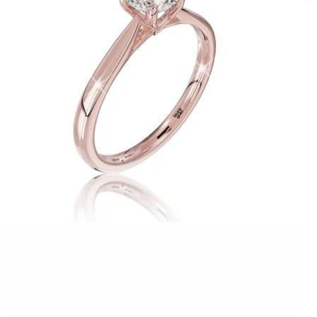
Twist Elegance
Zásnubné prstne z kolekcie Twist Elegance.