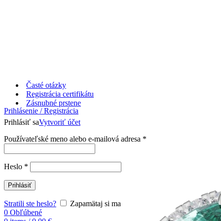
Časté otázky
Registrácia certifikátu
Zásnubné prstene
Prihlásenie / Registrácia
Prihlásiť sa
Vytvoriť účet
Používateľské meno alebo e-mailová adresa
*
Heslo
*
Prihlásiť
Stratili ste heslo?
Zapamätaj si ma
0
Obľúbené