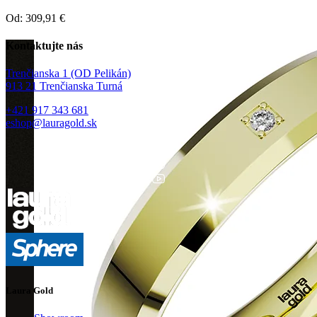
Od:
309,91
€
Kontaktujte nás
Trenčianska 1 (OD Pelikán)
913 21 Trenčianska Turná
+421 917 343 681
eshop@lauragold.sk
Laura Gold