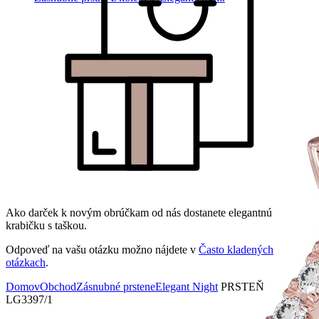
Ako darček k novým obrúčkam od nás dostanete elegantnú
krabičku s taškou.
Odpoveď na vašu otázku možno nájdete v
Často kladených
otázkach
.
Domov
Obchod
Zásnubné prstene
Elegant Night
PRSTEŇ
LG3397/1