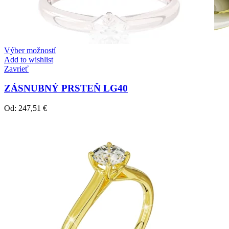
Výber možností
Add to wishlist
Zavrieť
ZÁSNUBNÝ PRSTEŇ LG40
Od:
247,51
€
Crown Beauty
Zásnubné prstne z kolekcie Crown Beauty.