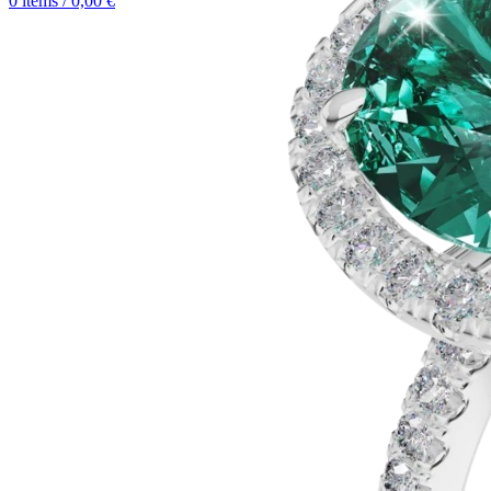
0
items
/
0,00
€