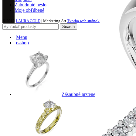
Zabudnuté heslo
Moje obľúbené
© 2019
LAURA GOLD
| Marketing Art
Tvorba web stránok
Search
Menu
e-shop
Zásnubné prstene