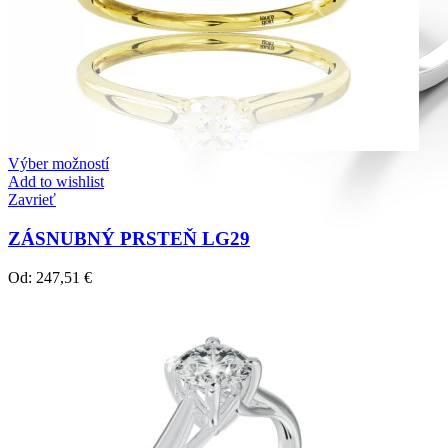
Výber možností
Add to wishlist
Zavrieť
ZÁSNUBNÝ PRSTEŇ LG29
Od:
247,51
€
Diamond Line
Zásnubné prstne z kolekcie Diamonds line.