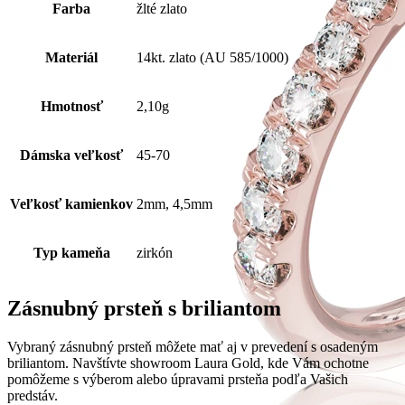
Farba
žlté zlato
Materiál
14kt. zlato (AU 585/1000)
Hmotnosť
2,10g
Dámska veľkosť
45-70
Veľkosť kamienkov
2mm, 4,5mm
Typ kameňa
zirkón
Zásnubný prsteň s briliantom
Vybraný zásnubný prsteň môžete mať aj v prevedení s osadeným
briliantom. Navštívte showroom Laura Gold, kde Vám ochotne
pomôžeme s výberom alebo úpravami prsteňa podľa Vašich
predstáv.