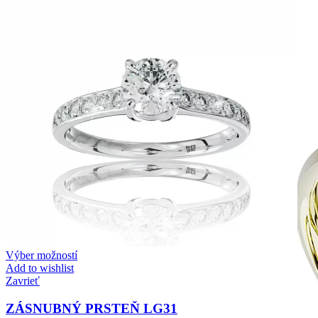
Zásnubné prstne z kolekcie Twin Rings.
Svadobné obrúčky
Výber možností
Add to wishlist
Zavrieť
ZÁSNUBNÝ PRSTEŇ LG31