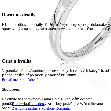
Dôraz na detaily
Kladieme dôraz na detaily. Každý náš vyrobený šperk je dokonale
opracovaný a kamienky sú osadené s vysokou presnosťou.
Cena a kvalita
V ponuke máme zásnubné prstene z rôznych cenových kategórií, od
jednoduchších až po modely osadené briliantmi.
Pridať medzi obľúbené
Showroom
Navštívte náš showroom Laura Gold®, kde Vám ochotne
pomôžeme vybrať ten pravý zásnubný prsteň pre Vašu milovanú
Romantic Collection
osobu.
Zásnubné prstne z kolekcie Romantic.