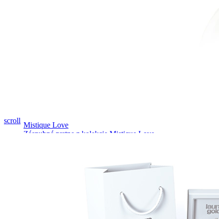
Pozrieť video
scroll
Mistique Love
Zásnubné prstne z kolekcie Mistique Love.