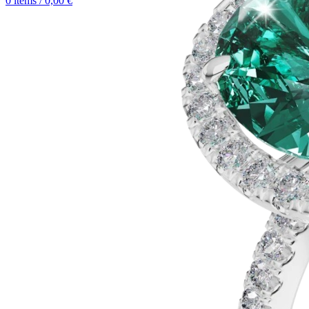
0
items
/
0,00
€