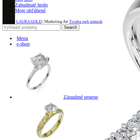
Zabudnuté heslo
Moje obľúbené
© 2019
LAURA GOLD
| Marketing Art
Tvorba web stránok
Search
Menu
e-shop
Zásnubné prstene