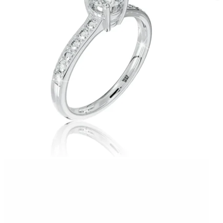
Twist Elegance
Zásnubné prstne z kolekcie Twist Elegance.