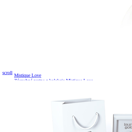
Pozrieť video
scroll
Mistique Love
Zásnubné prstne z kolekcie Mistique Love.