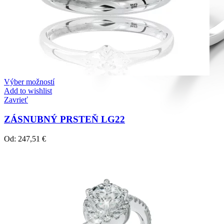
Výber možností
Add to wishlist
Zavrieť
ZÁSNUBNÝ PRSTEŇ LG22
Od:
247,51
€
Diamond Line
Zásnubné prstne z kolekcie Diamonds line.