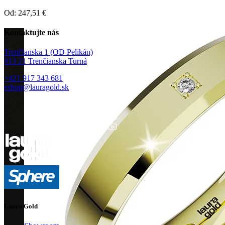
Od:
247,51
€
Kontaktujte nás
Trenčianska 1 (OD Pelikán)
913 21 Trenčianska Turná
+421 917 343 681
eshop@lauragold.sk
Laura Gold