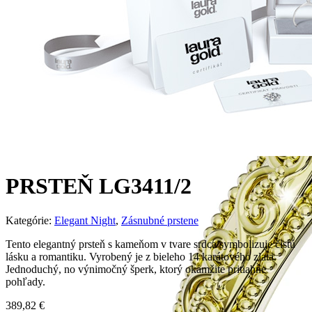
PRSTEŇ LG3411/2
Kategórie:
Elegant Night
,
Zásnubné prstene
Tento elegantný prsteň s kameňom v tvare srdca symbolizuje čistú
lásku a romantiku. Vyrobený je z bieleho 14 karátového zlata.
Jednoduchý, no výnimočný šperk, ktorý okamžite pritiahne
pohľady.
389,82
€