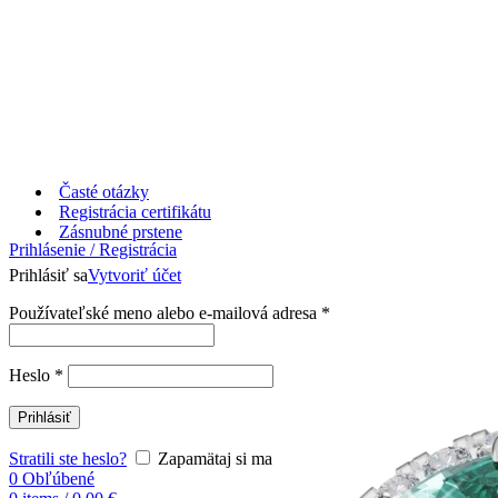
Časté otázky
Registrácia certifikátu
Zásnubné prstene
Prihlásenie / Registrácia
Prihlásiť sa
Vytvoriť účet
Používateľské meno alebo e-mailová adresa
*
Heslo
*
Prihlásiť
Stratili ste heslo?
Zapamätaj si ma
0
Obľúbené