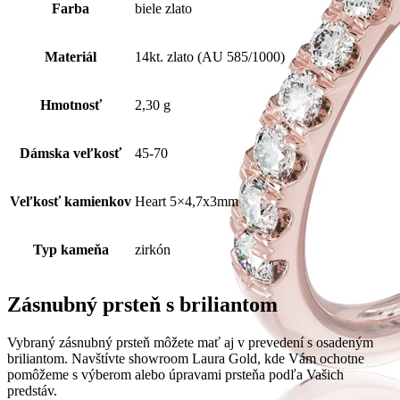
Farba
biele zlato
Materiál
14kt. zlato (AU 585/1000)
Hmotnosť
2,30 g
Dámska veľkosť
45-70
Veľkosť kamienkov
Heart 5×4,7x3mm
Typ kameňa
zirkón
Zásnubný prsteň s briliantom
Vybraný zásnubný prsteň môžete mať aj v prevedení s osadeným
briliantom. Navštívte showroom Laura Gold, kde Vám ochotne
pomôžeme s výberom alebo úpravami prsteňa podľa Vašich
predstáv.