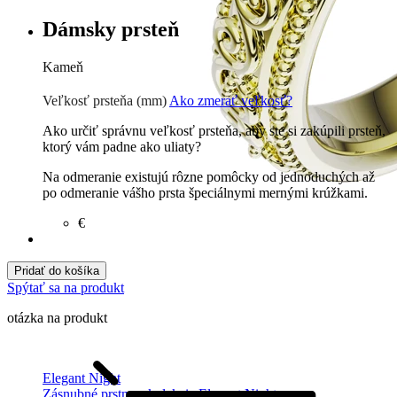
Dámsky prsteň
Kameň
Zirkón
€
Prírodné kamene
€
Veľkosť prsteňa (mm)
Ako zmerať veľkosť?
Ako určiť správnu veľkosť prsteňa, aby ste si zakúpili prsteň,
ktorý vám padne ako uliaty?
Na odmeranie existujú rôzne pomôcky od jednoduchých až
po odmeranie vášho prsta špeciálnymi mernými krúžkami.
€
Pridať do košíka
Spýtať sa na produkt
otázka na produkt
Elegant Night
Zásnubné prstne z kolekcie Elegant Night.