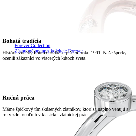
Bohatá tradícia
Forever Collection
Zásnubné prstne z kolekcie Forever.
História značky Laura Gold® sa píše od roku 1991. Naše šperky
ocenili zákazníci vo viacerých kútoch sveta.
Ručná práca
Máme špičkový tím skúsených zlatníkov, ktorí sa naplno venujú a
roky zdokonaľujú v klasickej zlatníckej práci.