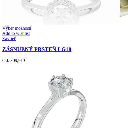
Výber možností
Add to wishlist
Zavrieť
ZÁSNUBNÝ PRSTEŇ LG18
Od:
309,91
€
Crown Beauty
Zásnubné prstne z kolekcie Crown Beauty.