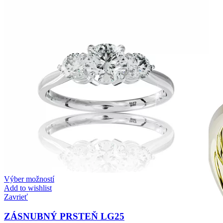
Zásnubné prstne z kolekcie Twin Rings.
Svadobné obrúčky
Výber možností
Add to wishlist
Zavrieť
ZÁSNUBNÝ PRSTEŇ LG25