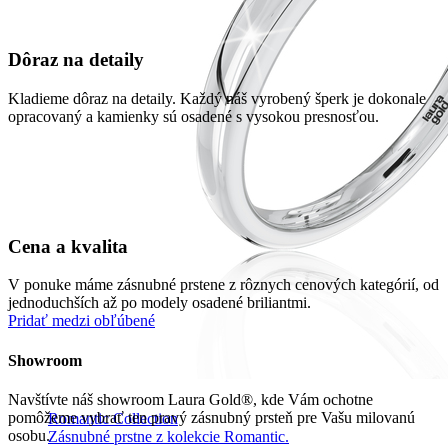
Dôraz na detaily
Kladieme dôraz na detaily. Každý náš vyrobený šperk je dokonale
opracovaný a kamienky sú osadené s vysokou presnosťou.
Cena a kvalita
V ponuke máme zásnubné prstene z rôznych cenových kategórií, od
jednoduchších až po modely osadené briliantmi.
Pridať medzi obľúbené
Showroom
Navštívte náš showroom Laura Gold®, kde Vám ochotne
pomôžeme vybrať ten pravý zásnubný prsteň pre Vašu milovanú
Romantic Collection
osobu.
Zásnubné prstne z kolekcie Romantic.