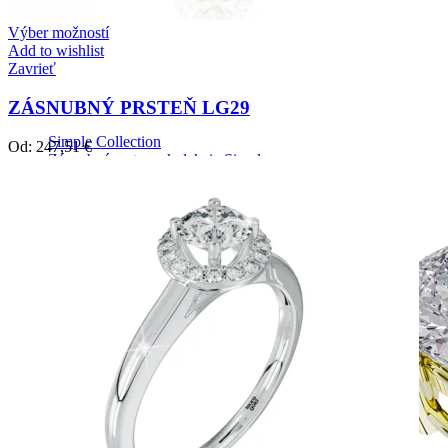
Výber možností
Add to wishlist
Zavrieť
ZÁSNUBNÝ PRSTEŇ LG29
Simple Collection
Od:
247,51
€
Zásnubné prstne z kolekcie Simple.