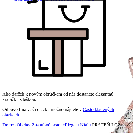
Ako darček k novým obrúčkam od nás dostanete elegantnú
krabičku s taškou.
Odpoveď na vašu otázku možno nájdete v
Často kladených
otázkach
.
Domov
Obchod
Zásnubné prstene
Elegant Night
PRSTEŇ LG3411/2