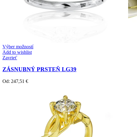
Výber možností
Add to wishlist
Zavrieť
ZÁSNUBNÝ PRSTEŇ LG39
Od:
247,51
€
Crown Beauty
Zásnubné prstne z kolekcie Crown Beauty.