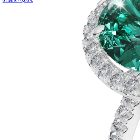
0
items
/
0,00
€