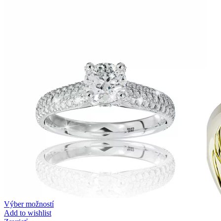
Zásnubné prstne z kolekcie Twin Rings.
Svadobné obrúčky
Výber možností
Add to wishlist