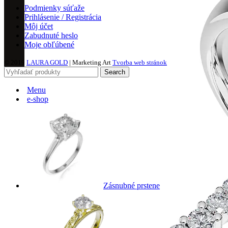
Podmienky súťaže
Prihlásenie / Registrácia
Môj účet
Zabudnuté heslo
Moje obľúbené
© 2019
LAURA GOLD
| Marketing Art
Tvorba web stránok
Search
Menu
e-shop
Zásnubné prstene