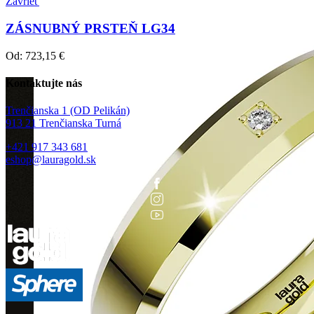
Zavrieť
ZÁSNUBNÝ PRSTEŇ LG34
Od:
723,15
€
Kontaktujte nás
Trenčianska 1 (OD Pelikán)
913 21 Trenčianska Turná
+421 917 343 681
eshop@lauragold.sk