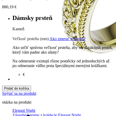
880,19
€
Dámsky prsteň
Kameň
Zirkón
€
Prírodné kamene
€
Veľkosť prsteňa (mm)
Ako zmerať veľkosť?
Ako určiť správnu veľkosť prsteňa, aby ste si zakúpili prsteň,
ktorý vám padne ako uliaty?
Na odmeranie existujú rôzne pomôcky od jednoduchých až
po odmeranie vášho prsta špeciálnymi mernými krúžkami.
€
Pridať do košíka
Spýtať sa na produkt
otázka na produkt
Elegant Night
Zásnubné prstne z kolekcie Elegant Night.