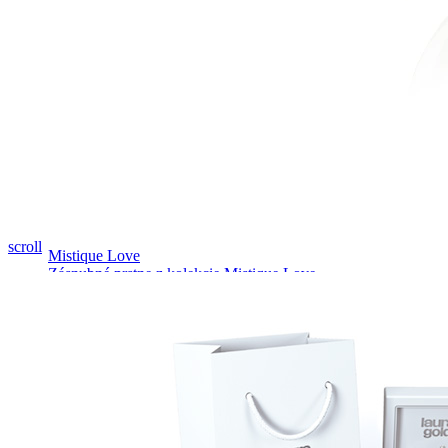
Pozrieť video
scroll
Mistique Love
Zásnubné prstne z kolekcie Mistique Love.