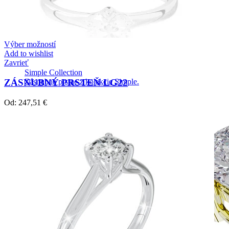
Výber možností
Add to wishlist
Zavrieť
Simple Collection
ZÁSNUBNÝ PRSTEŇ LG22
Zásnubné prstne z kolekcie Simple.
Od:
247,51
€