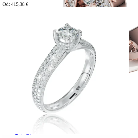
Od:
415,38
€
Twin Rings