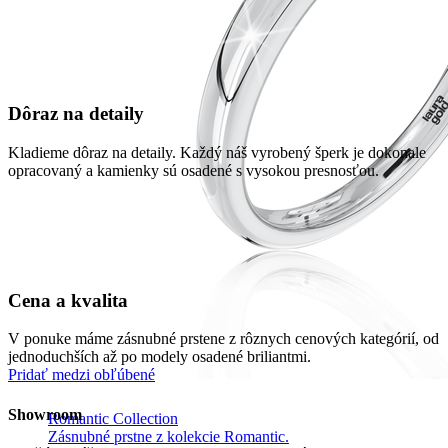
Dôraz na detaily
Kladieme dôraz na detaily. Každý náš vyrobený šperk je dokonale
opracovaný a kamienky sú osadené s vysokou presnosťou.
Cena a kvalita
V ponuke máme zásnubné prstene z rôznych cenových kategórií, od
jednoduchších až po modely osadené briliantmi.
Pridať medzi obľúbené
Showroom
Romantic Collection
Zásnubné prstne z kolekcie Romantic.