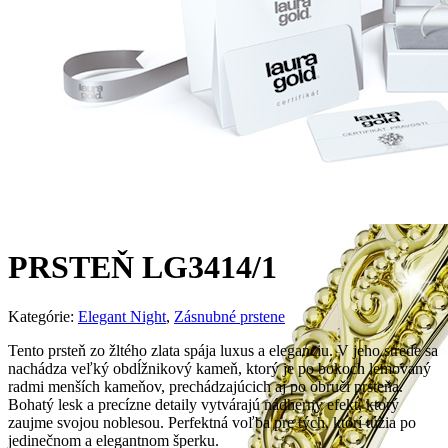
PRSTEŇ LG3414/1
Kategórie:
Elegant Night
,
Zásnubné prstene
Tento prsteň zo žltého zlata spája luxus a eleganciu. V jeho strede sa
nachádza veľký obdĺžnikový kameň, ktorý je po bokoch lemovaný
radmi menších kameňov, prechádzajúcich aj po obruči prsteňa.
Bohatý lesk a precízne detaily vytvárajú nádherný efekt, ktorý
zaujme svojou noblesou. Perfektná voľba pre tých, ktorí túžia po
jedinečnom a elegantnom šperku.