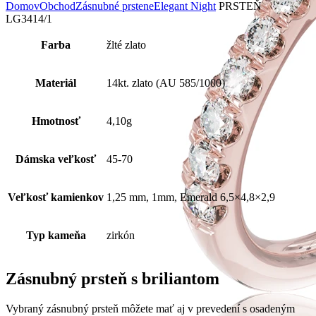
Domov
Obchod
Zásnubné prstene
Elegant Night
PRSTEŇ
LG3414/1
Farba
žlté zlato
Materiál
14kt. zlato (AU 585/1000)
Hmotnosť
4,10g
Dámska veľkosť
45-70
Veľkosť kamienkov
1,25 mm, 1mm, Emerald 6,5×4,8×2,9
Typ kameňa
zirkón
Zásnubný prsteň s briliantom
Vybraný zásnubný prsteň môžete mať aj v prevedení s osadeným