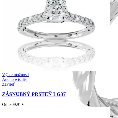
Výber možností
Add to wishlist
Zavrieť
ZÁSNUBNÝ PRSTEŇ LG37
Od:
309,91
€