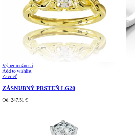
Výber možností
Add to wishlist
Zavrieť
ZÁSNUBNÝ PRSTEŇ LG20
Od:
247,51
€
Diamond Line
Zásnubné prstne z kolekcie Diamonds line.