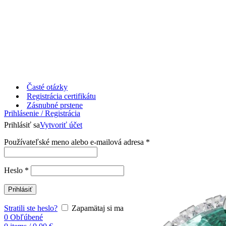
Časté otázky
Registrácia certifikátu
Zásnubné prstene
Prihlásenie / Registrácia
Prihlásiť sa
Vytvoriť účet
Používateľské meno alebo e-mailová adresa
*
Heslo
*
Prihlásiť
Stratili ste heslo?
Zapamätaj si ma
0
Obľúbené