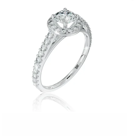
Twist Elegance
Zásnubné prstne z kolekcie Twist Elegance.