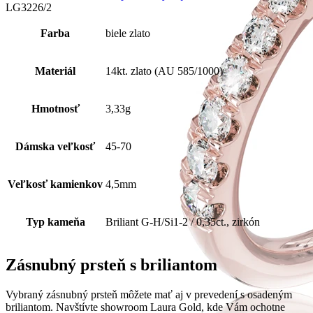
LG3226/2
Farba
biele zlato
Materiál
14kt. zlato (AU 585/1000)
Hmotnosť
3,33g
Dámska veľkosť
45-70
Veľkosť kamienkov
4,5mm
Typ kameňa
Briliant G-H/Si1-2 / 0,35ct., zirkón
Zásnubný prsteň s briliantom
Vybraný zásnubný prsteň môžete mať aj v prevedení s osadeným
briliantom. Navštívte showroom Laura Gold, kde Vám ochotne