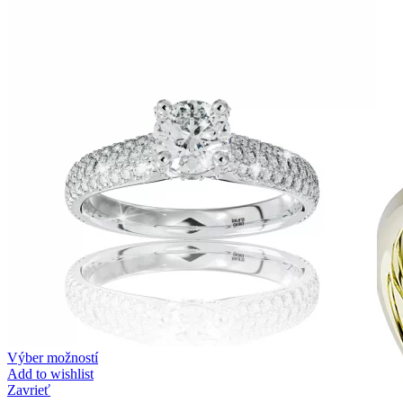
Zásnubné prstne z kolekcie Twin Rings.
Svadobné obrúčky
Výber možností
Add to wishlist
Zavrieť