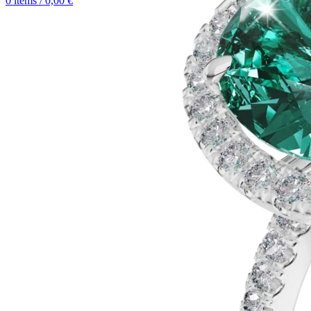
0
items
/
0,00
€