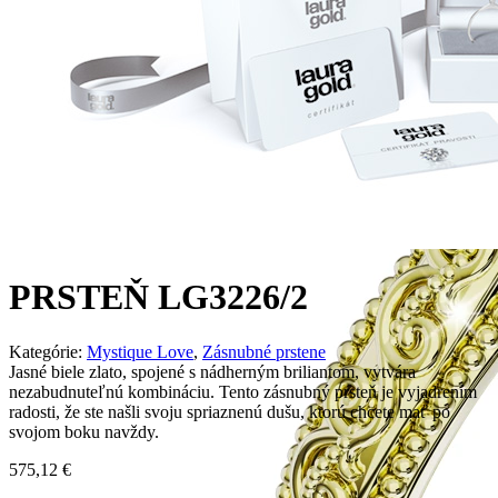
PRSTEŇ LG3226/2
Kategórie:
Mystique Love
,
Zásnubné prstene
Jasné biele zlato, spojené s nádherným briliantom, vytvára
nezabudnuteľnú kombináciu. Tento zásnubný prsteň je vyjadrením
radosti, že ste našli svoju spriaznenú dušu, ktorú chcete mať po
svojom boku navždy.
575,12
€