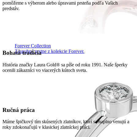
pomôžeme s výberom alebo úpravami prsteňa podľa Vašich
predstáv.
Forever Collection
Zásnubné prstne z kolekcie Forever.
Bohatá tradícia
História značky Laura Gold® sa píše od roku 1991. Naše šperky
ocenili zákazníci vo viacerých kútoch sveta.
Ručná práca
Máme špičkový tím skúsených zlatníkov, ktorí sa naplno venujú a
roky zdokonaľujú v klasickej zlatníckej práci.