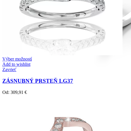
Výber možností
Add to wishlist
Zavrieť
ZÁSNUBNÝ PRSTEŇ LG37
Od:
309,91
€
Diamond Line
Zásnubné prstne z kolekcie Diamonds line.