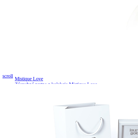
Pozrieť video
scroll
Mistique Love
Zásnubné prstne z kolekcie Mistique Love.