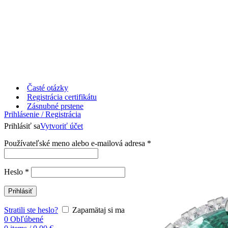
Časté otázky
Registrácia certifikátu
Zásnubné prstene
Prihlásenie / Registrácia
Prihlásiť sa
Vytvoriť účet
Používateľské meno alebo e-mailová adresa
*
Heslo
*
Prihlásiť
Stratili ste heslo?
Zapamätaj si ma
0
Obľúbené