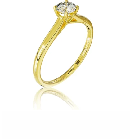
Twist Elegance
Zásnubné prstne z kolekcie Twist Elegance.