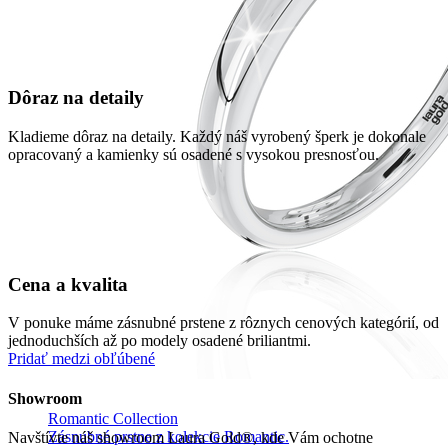
Dôraz na detaily
Kladieme dôraz na detaily. Každý náš vyrobený šperk je dokonale
opracovaný a kamienky sú osadené s vysokou presnosťou.
Cena a kvalita
V ponuke máme zásnubné prstene z rôznych cenových kategórií, od
jednoduchších až po modely osadené briliantmi.
Pridať medzi obľúbené
Showroom
Romantic Collection
Zásnubné prstne z kolekcie Romantic.
Navštívte náš showroom Laura Gold®, kde Vám ochotne