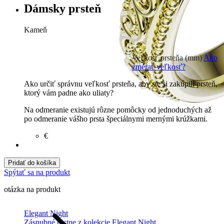
Dámsky prsteň
Kameň
Zirkón
€
Briliant G-H/Si1-2
1150 €
Veľkosť prsteňa (mm)
Ako
Laboratórny briliant G-
zmerať veľkosť?
H/Si1-2
300 €
Ako určiť správnu veľkosť prsteňa, aby ste si zakúpili prsteň,
ktorý vám padne ako uliaty?
Na odmeranie existujú rôzne pomôcky od jednoduchých až
po odmeranie vášho prsta špeciálnymi mernými krúžkami.
€
Pridať do košíka
Spýtať sa na produkt
otázka na produkt
Elegant Night
Zásnubné prstne z kolekcie Elegant Night.