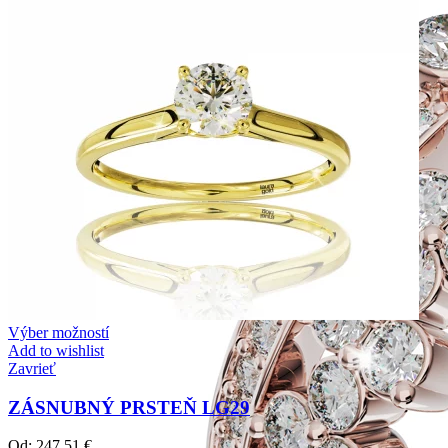
Výber možností
Add to wishlist
Zavrieť
ZÁSNUBNÝ PRSTEŇ LG29
Od:
247,51
€