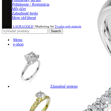
Prihlásenie / Registrácia
Môj účet
Zabudnuté heslo
Moje obľúbené
© 2019
LAURA GOLD
| Marketing Art
Tvorba web stránok
Search
Menu
e-shop
Zásnubné prstene