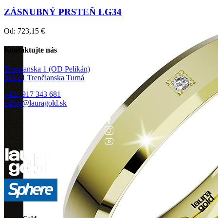
ZÁSNUBNÝ PRSTEŇ LG34
Od:
723,15
€
Kontaktujte nás
Trenčianska 1 (OD Pelikán)
913 21 Trenčianska Turná
+421 917 343 681
eshop@lauragold.sk