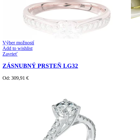
Výber možností
Add to wishlist
Zavrieť
ZÁSNUBNÝ PRSTEŇ LG32
Od:
309,91
€
Crown Beauty
Zásnubné prstne z kolekcie Crown Beauty.