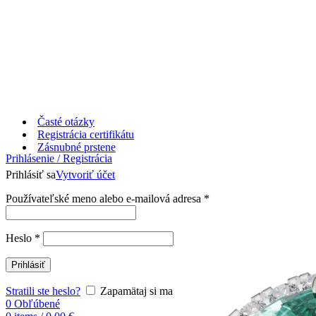
Časté otázky
Registrácia certifikátu
Zásnubné prstene
Prihlásenie / Registrácia
Prihlásiť sa
Vytvoriť účet
Používateľské meno alebo e-mailová adresa
*
Heslo
*
Prihlásiť
Stratili ste heslo?
Zapamätaj si ma
0
Obľúbené