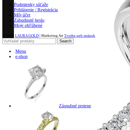
Podmienky súťaže
Prihlásenie / Registrácia
Môj účet
Zabudnuté heslo
Moje obľúbené
© 2019
LAURA GOLD
| Marketing Art
Tvorba web stránok
Search
Menu
e-shop
Zásnubné prstene