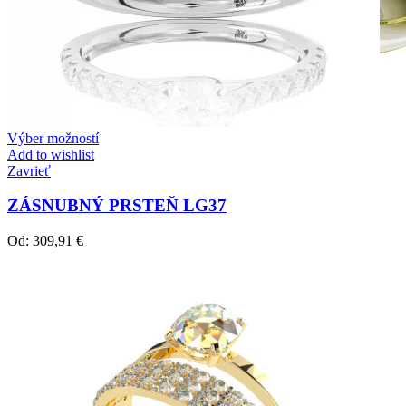
Výber možností
Add to wishlist
Zavrieť
ZÁSNUBNÝ PRSTEŇ LG37
Od:
309,91
€
Crown Beauty
Zásnubné prstne z kolekcie Crown Beauty.