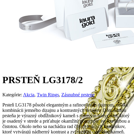
PRSTEŇ LG3178/2
Kategórie:
Akcia
,
Twin Rings
,
Zásnubné prstene
Prsteň LG3178 pôsobí elegantným a rafinovaným dojmom, vďaka
kombinácii jemného dizajnu a kontrastných detailov. Dominantou
prsteňa je výrazný obdĺžnikový kameň s ružovým nádychom, ktorý
je osadený v strede a priťahuje okamžitú pozornosť svojou farbou a
čistotou. Okolo neho sa nachádza rad čírych lesklých kamienkov,
ktoré vytvárajú nádherný kontrast a zvýrazňujú centrálny kameň.