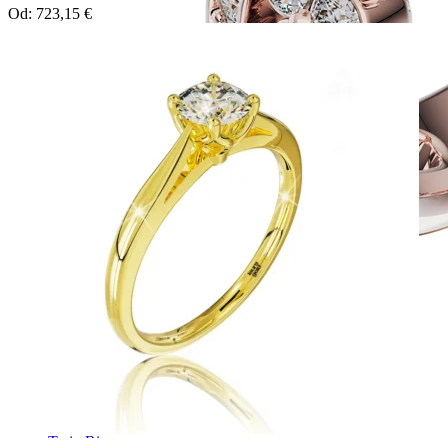
Od:
723,15
€
Twin Rings