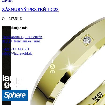
Zavrieť
ZÁSNUBNÝ PRSTEŇ LG28
Od:
247,51
€
Kontaktujte nás
Trenčianska 1 (OD Pelikán)
913 21 Trenčianska Turná
+421 917 343 681
eshop@lauragold.sk