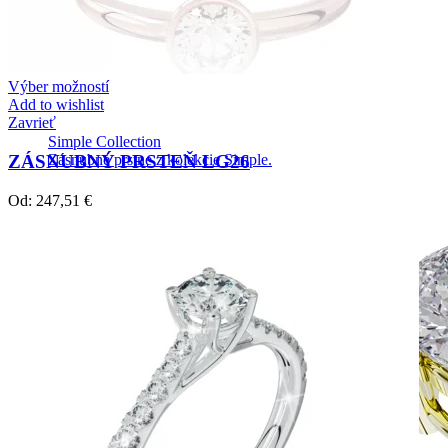
Výber možností
Add to wishlist
Zavrieť
Simple Collection
ZÁSNUBNÝ PRSTEŇ LG26
Zásnubné prstne z kolekcie Simple.
Od:
247,51
€