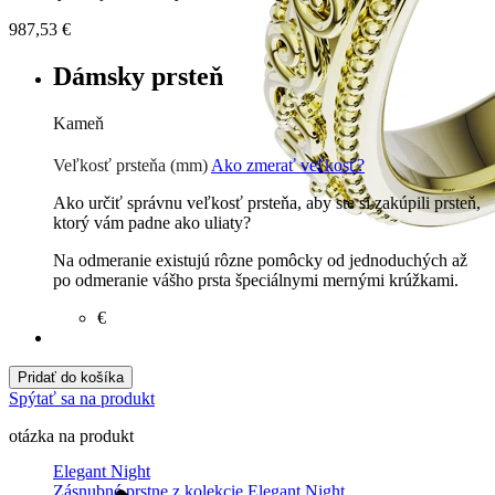
987,53
€
Dámsky prsteň
Kameň
Zirkón
€
Prírodné kamene
€
Veľkosť prsteňa (mm)
Ako zmerať veľkosť?
Ako určiť správnu veľkosť prsteňa, aby ste si zakúpili prsteň,
ktorý vám padne ako uliaty?
Na odmeranie existujú rôzne pomôcky od jednoduchých až
po odmeranie vášho prsta špeciálnymi mernými krúžkami.
€
Pridať do košíka
Spýtať sa na produkt
otázka na produkt
Elegant Night
Zásnubné prstne z kolekcie Elegant Night.