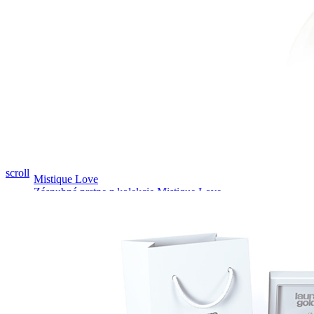
Pozrieť video
scroll
Mistique Love
Zásnubné prstne z kolekcie Mistique Love.