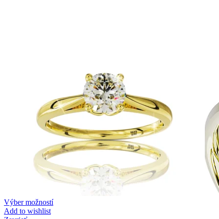
Zásnubné prstne z kolekcie Twin Rings.
Svadobné obrúčky
Výber možností
Add to wishlist