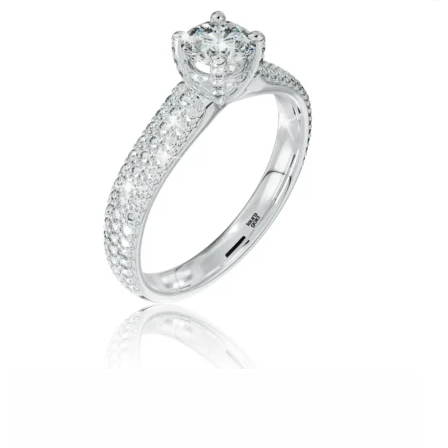
Twist Elegance
Zásnubné prstne z kolekcie Twist Elegance.