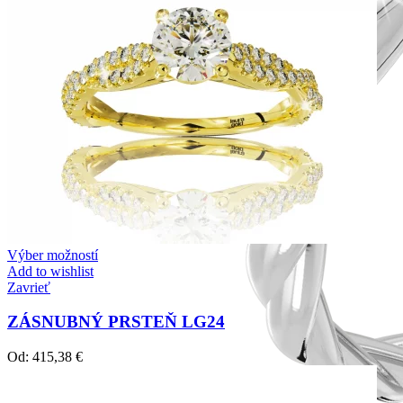
Výber možností
Add to wishlist
Zavrieť
ZÁSNUBNÝ PRSTEŇ LG24
Od:
415,38
€