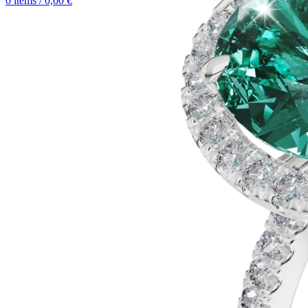
0
items
/
0,00
€