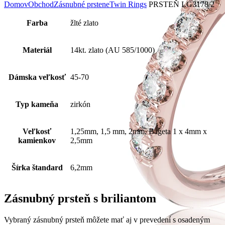
Domov
Obchod
Zásnubné prstene
Twin Rings
PRSTEŇ LG3178/2
Farba
žlté zlato
Materiál
14kt. zlato (AU 585/1000)
Dámska veľkosť
45-70
Typ kameňa
zirkón
Veľkosť
1,25mm, 1,5 mm, 2mm, Bageta 1 x 4mm x
kamienkov
2,5mm
Šírka štandard
6,2mm
Zásnubný prsteň s briliantom
Vybraný zásnubný prsteň môžete mať aj v prevedení s osadeným