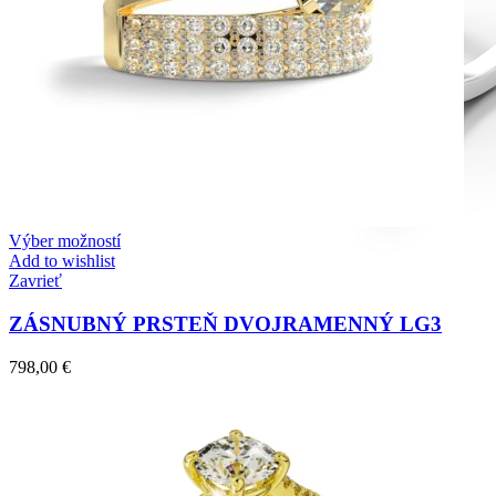
Výber možností
Add to wishlist
Zavrieť
ZÁSNUBNÝ PRSTEŇ DVOJRAMENNÝ LG3
798,00
€
Diamond Line
Zásnubné prstne z kolekcie Diamonds line.