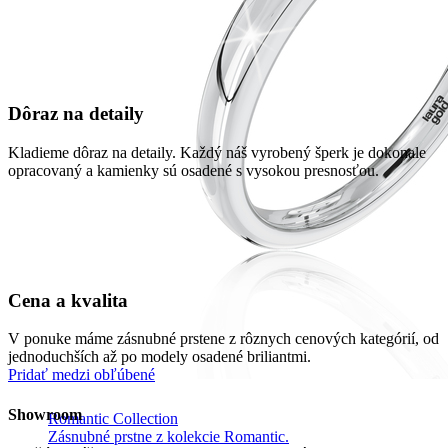
Dôraz na detaily
Kladieme dôraz na detaily. Každý náš vyrobený šperk je dokonale
opracovaný a kamienky sú osadené s vysokou presnosťou.
Cena a kvalita
V ponuke máme zásnubné prstene z rôznych cenových kategórií, od
jednoduchších až po modely osadené briliantmi.
Pridať medzi obľúbené
Showroom
Romantic Collection
Zásnubné prstne z kolekcie Romantic.