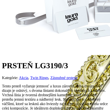
PRSTEŇ LG3190/3
Kategórie:
Akcia
,
Twin Rings
,
Zásnubné prstene
Tento prsteň vyžaruje jemnosť a luxus zároveň. Jeho dvojradový
dizajn je oslnivý, s dvoma líniami dokonalých okrúhlych kameňov.
Vrchná línia je tvorená drobnejšími kameňmi, ktoré dodávajú
prsteňu jemnú textúru a nádherný lesk. Spodný rad je ozdobený
väčšími, ktoré sa lesknú ako hviezdy na nočnej oblohe a tvoria srdce
celej kompozície. Je ideálnym doplnkom pre výnimočné okamihy