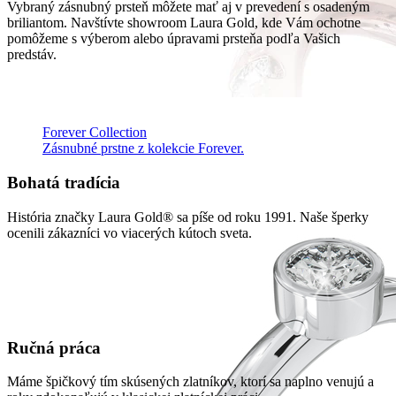
Vybraný zásnubný prsteň môžete mať aj v prevedení s osadeným
briliantom. Navštívte showroom Laura Gold, kde Vám ochotne
pomôžeme s výberom alebo úpravami prsteňa podľa Vašich
predstáv.
Forever Collection
Zásnubné prstne z kolekcie Forever.
Bohatá tradícia
História značky Laura Gold® sa píše od roku 1991. Naše šperky
ocenili zákazníci vo viacerých kútoch sveta.
Ručná práca
Máme špičkový tím skúsených zlatníkov, ktorí sa naplno venujú a