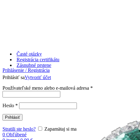
Časté otázky
Registrácia certifikátu
Zásnubné prstene
Prihlásenie / Registrácia
Prihlásiť sa
Vytvoriť účet
Používateľské meno alebo e-mailová adresa
*
Heslo
*
Prihlásiť
Stratili ste heslo?
Zapamätaj si ma
0
Obľúbené