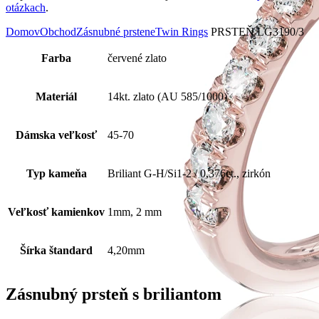
otázkach
.
Domov
Obchod
Zásnubné prstene
Twin Rings
PRSTEŇ LG3190/3
Farba
červené zlato
Materiál
14kt. zlato (AU 585/1000)
Dámska veľkosť
45-70
Typ kameňa
Briliant G-H/Si1-2 / 0,376ct., zirkón
Veľkosť kamienkov
1mm, 2 mm
Šírka štandard
4,20mm
Zásnubný prsteň s briliantom