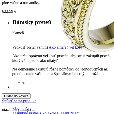
plné vášne a romantiky.
622,59
€
Dámsky prsteň
Kameň
Zirkón
€
Briliant G-H/Si1-2
1520 €
Veľkosť prsteňa (mm)
Ako zmerať veľkosť?
Ako určiť správnu veľkosť prsteňa, aby ste si zakúpili prsteň,
ktorý vám padne ako uliaty?
Na odmeranie existujú rôzne pomôcky od jednoduchých až
po odmeranie vášho prsta špeciálnymi mernými krúžkami.
€
Pridať do košíka
Spýtať sa na produkt
Elegant Night
otázka na produkt
Zásnubné prstne z kolekcie Elegant Night.