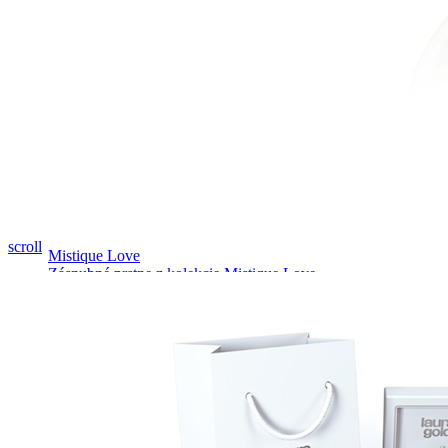
Pozrieť video
scroll
Mistique Love
Zásnubné prstne z kolekcie Mistique Love.