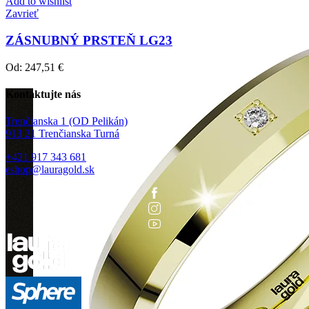
Add to wishlist
Zavrieť
ZÁSNUBNÝ PRSTEŇ LG23
Od:
247,51
€
Kontaktujte nás
Trenčianska 1 (OD Pelikán)
913 21 Trenčianska Turná
+421 917 343 681
eshop@lauragold.sk