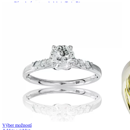
Zásnubné prstne z kolekcie Twin Rings.
Svadobné obrúčky
Výber možností