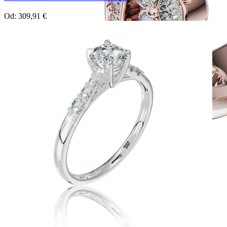
Od:
309,91
€
Twin Rings