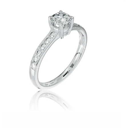
Twist Elegance
Zásnubné prstne z kolekcie Twist Elegance.