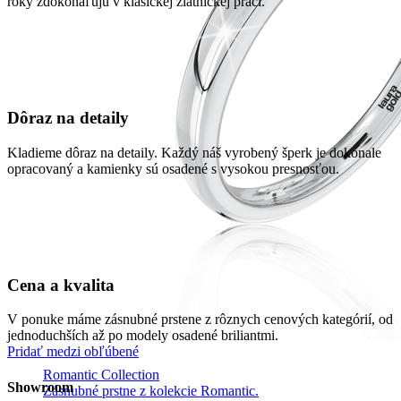
roky zdokonaľujú v klasickej zlatníckej práci.
Dôraz na detaily
Kladieme dôraz na detaily. Každý náš vyrobený šperk je dokonale
opracovaný a kamienky sú osadené s vysokou presnosťou.
Cena a kvalita
V ponuke máme zásnubné prstene z rôznych cenových kategórií, od
jednoduchších až po modely osadené briliantmi.
Pridať medzi obľúbené
Romantic Collection
Showroom
Zásnubné prstne z kolekcie Romantic.