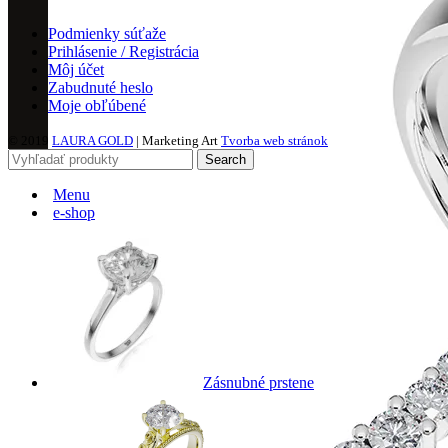
Podmienky súťaže
Prihlásenie / Registrácia
Môj účet
Zabudnuté heslo
Moje obľúbené
© 2019
LAURA GOLD
| Marketing Art
Tvorba web stránok
Search
Menu
e-shop
Zásnubné prstene