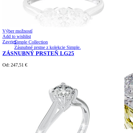
Výber možností
Add to wishlist
Zavrieť
Simple Collection
Zásnubné prstne z kolekcie Simple.
ZÁSNUBNÝ PRSTEŇ LG25
Od:
247,51
€