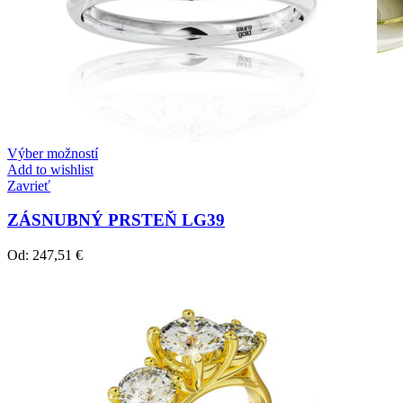
Výber možností
Add to wishlist
Zavrieť
ZÁSNUBNÝ PRSTEŇ LG39
Od:
247,51
€
Crown Beauty
Zásnubné prstne z kolekcie Crown Beauty.