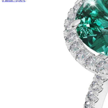
0
items
/
0,00
€