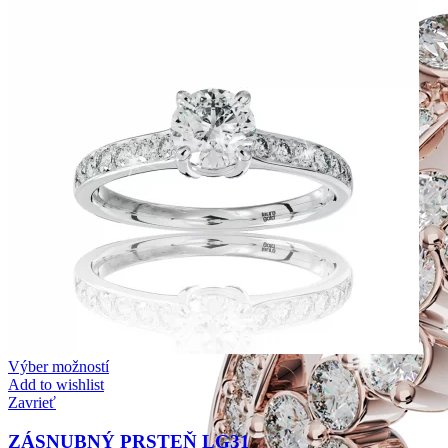
Výber možností
Add to wishlist
Zavrieť
ZÁSNUBNÝ PRSTEŇ LG31