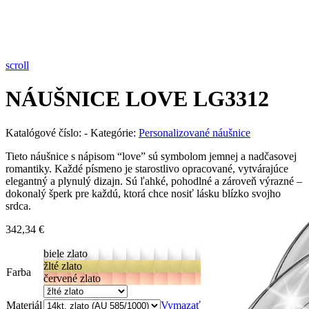
Pozrieť video
scroll
NÁUŠNICE LOVE LG3312
Katalógové číslo:
-
Kategórie:
Personalizované náušnice
Tieto náušnice s nápisom “love” sú symbolom jemnej a nadčasovej
romantiky. Každé písmeno je starostlivo opracované, vytvárajúce
elegantný a plynulý dizajn. Sú ľahké, pohodlné a zároveň výrazné –
dokonalý šperk pre každú, ktorá chce nosiť lásku blízko svojho
srdca.
342,34
€
biele zlato
žlté zlato
Farba
červené zlato
Materiál
Vymazať