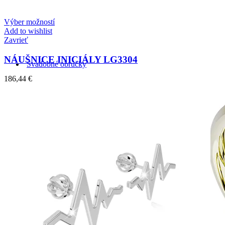
Zásnubné prstne z kolekcie Twin Rings.
Výber možností
Add to wishlist
Zavrieť
NÁUŠNICE INICIÁLY LG3304
Svadobné obrúčky
186,44
€