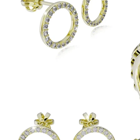
Harmony
Harmónia klasiky a moderného dizajnu.