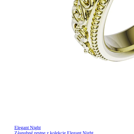
Elegant Night
Zásnubné prstne z kolekcie Elegant Night.