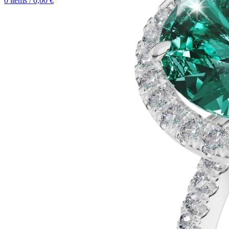
0
items
/
0,00
€