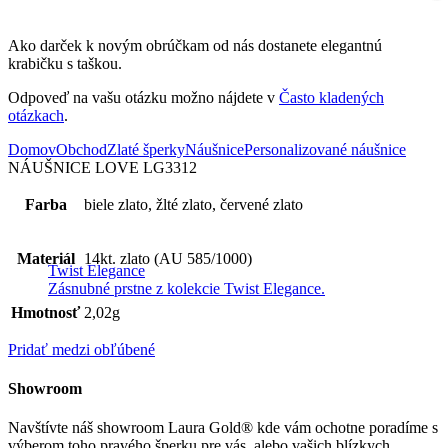
Ako darček k novým obrúčkam od nás dostanete elegantnú
krabičku s taškou.
Odpoveď na vašu otázku možno nájdete v
Často kladených
otázkach
.
Domov
Obchod
Zlaté šperky
Náušnice
Personalizované náušnice
NÁUŠNICE LOVE LG3312
Farba
biele zlato, žlté zlato, červené zlato
Materiál
14kt. zlato (AU 585/1000)
Twist Elegance
Zásnubné prstne z kolekcie Twist Elegance.
Hmotnosť
2,02g
Pridať medzi obľúbené
Showroom
Navštívte náš showroom Laura Gold® kde vám ochotne poradíme s
výberom toho pravého šperku pre vás, alebo vašich blízkych.