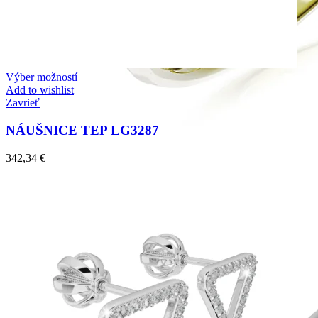
Výber možností
Add to wishlist
Zavrieť
NÁUŠNICE TEP LG3287
342,34
€
Symphony
Dokonalý lesk tradičného zlata s decentnou iskrou
kamienkov.