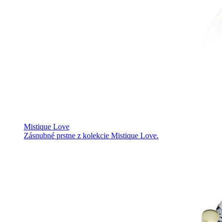
Mistique Love
Zásnubné prstne z kolekcie Mistique Love.