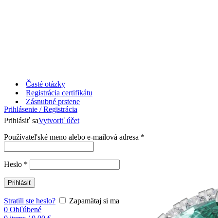
Časté otázky
Registrácia certifikátu
Zásnubné prstene
Prihlásenie / Registrácia
Prihlásiť sa
Vytvoriť účet
Používateľské meno alebo e-mailová adresa
*
Heslo
*
Prihlásiť
Stratili ste heslo?
Zapamätaj si ma
0
Obľúbené