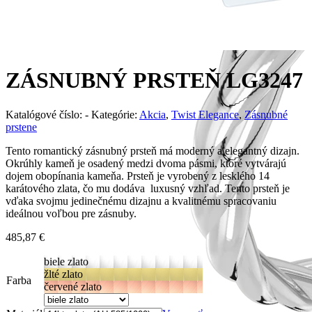
ZÁSNUBNÝ PRSTEŇ LG3247
Katalógové číslo:
-
Kategórie:
Akcia
,
Twist Elegance
,
Zásnubné
prstene
Tento romantický zásnubný prsteň má moderný a elegantný dizajn.
Okrúhly kameň je osadený medzi dvoma pásmi, ktoré vytvárajú
dojem obopínania kameňa. Prsteň je vyrobený z lesklého 14
karátového zlata, čo mu dodáva luxusný vzhľad. Tento prsteň je
vďaka svojmu jedinečnému dizajnu a kvalitnému spracovaniu
ideálnou voľbou pre zásnuby.
485,87
€
biele zlato
žlté zlato
Farba
červené zlato