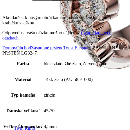
Ako darček k novým obrúčkam od nás dostanete elegantnú
krabičku s taškou.
Odpoveď na vašu otázku možno nájdete v
Často kladených
otázkach
.
Domov
Obchod
Zásnubné prstene
Twist Elegance
ZÁSNUBNÝ
PRSTEŇ LG3247
Farba
biele zlato, žlté zlato, červené zlato
Materiál
14kt. zlato (AU 585/1000)
Typ kameňa
zirkón
Dámska veľkosť
45-70
Veľkosť kamienkov
4,5mm
Twin Rings