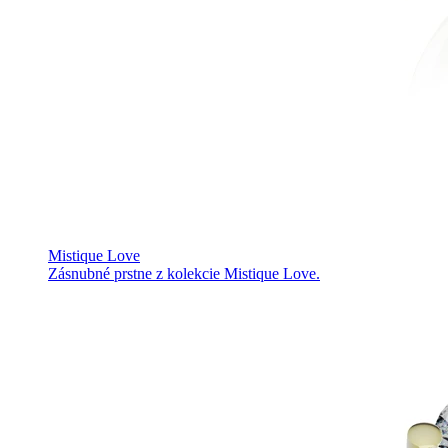
Mistique Love
Zásnubné prstne z kolekcie Mistique Love.