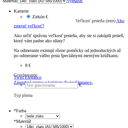
Materiál
Vymazať
Kamene
Zirkón
€
Veľkosť prsteňa (mm)
Ako
zmerať veľkosť?
Ako určiť správnu veľkosť prsteňa, aby ste si zakúpili prsteň,
ktorý vám padne ako uliaty?
Na odmeranie existujú rôzne pomôcky od jednoduchých až
po odmeranie vášho prsta špeciálnymi mernými krúžkami.
8 €
Gravírovanie
Twist Elegance
Zásnubné prstne z kolekcie Twist Elegance.
€
Typ písma
Tlačené
€
Písané
€
*
Farba
*
Materiál