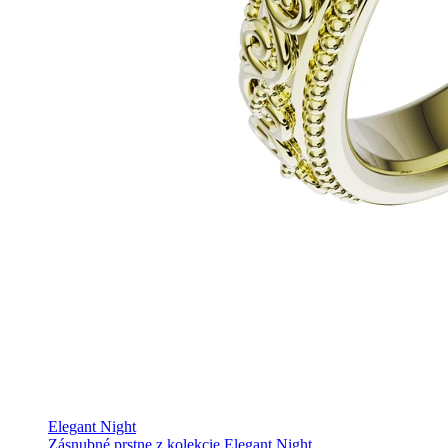
Elegant Night
Zásnubné prstne z kolekcie Elegant Night.