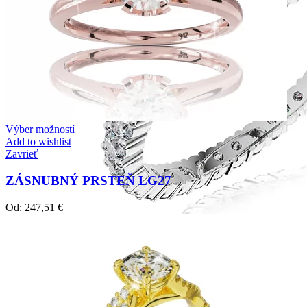
Výber možností
Add to wishlist
Zavrieť
ZÁSNUBNÝ PRSTEŇ LG27
Od:
247,51
€