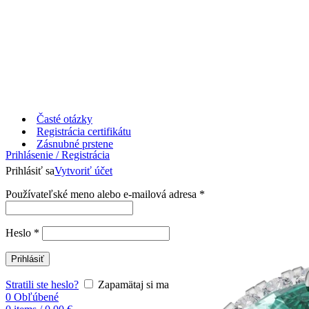
Časté otázky
Registrácia certifikátu
Zásnubné prstene
Prihlásenie / Registrácia
Prihlásiť sa
Vytvoriť účet
Používateľské meno alebo e-mailová adresa
*
Heslo
*
Prihlásiť
Stratili ste heslo?
Zapamätaj si ma
0
Obľúbené