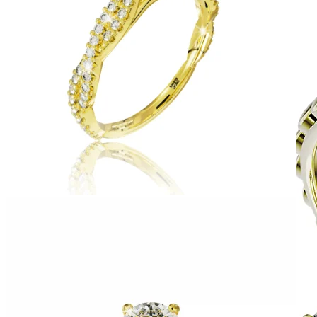
Harmony
Harmónia klasiky a moderného dizajnu.