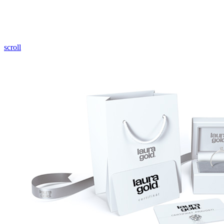
Pozrieť video
scroll