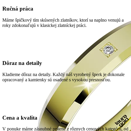
Ručná práca
Máme špičkový tím skúsených zlatníkov, ktorí sa naplno venujú a
roky zdokonaľujú v klasickej zlatníckej práci.
Dôraz na detaily
Kladieme dôraz na detaily. Každý náš vyrobený šperk je dokonale
opracovaný a kamienky sú osadené s vysokou presnosťou.
Cena a kvalita
V ponuke máme zásnubné prstene z rôznych cenových kategórií, od