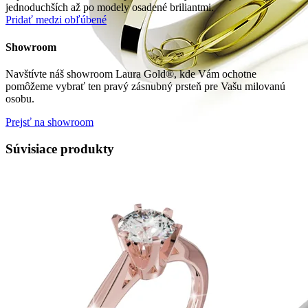
jednoduchších až po modely osadené briliantmi.
Pridať medzi obľúbené
Showroom
Navštívte náš showroom Laura Gold®, kde Vám ochotne
pomôžeme vybrať ten pravý zásnubný prsteň pre Vašu milovanú
osobu.
Prejsť na showroom
Súvisiace produkty
Symphony
Dokonalý lesk tradičného zlata s decentnou iskrou
kamienkov.