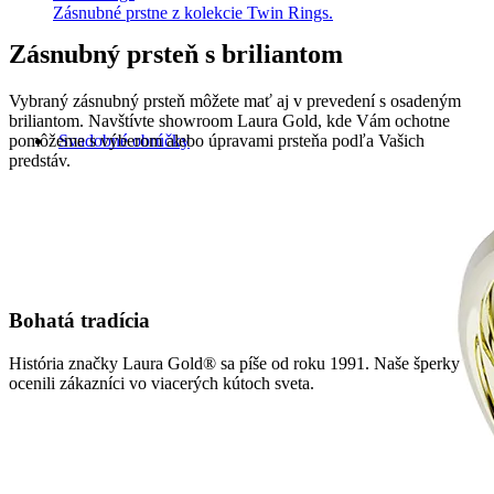
Zásnubné prstne z kolekcie Twin Rings.
Zásnubný prsteň s briliantom
Vybraný zásnubný prsteň môžete mať aj v prevedení s osadeným
briliantom. Navštívte showroom Laura Gold, kde Vám ochotne
pomôžeme s výberom alebo úpravami prsteňa podľa Vašich
Svadobné obrúčky
predstáv.
Bohatá tradícia
História značky Laura Gold® sa píše od roku 1991. Naše šperky
ocenili zákazníci vo viacerých kútoch sveta.