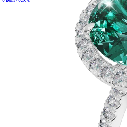
0
items
/
0,00
€